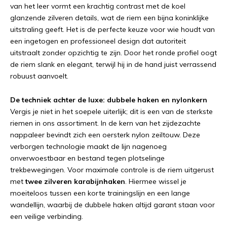
van het leer vormt een krachtig contrast met de koel
glanzende zilveren details, wat de riem een bijna koninklijke
uitstraling geeft. Het is de perfecte keuze voor wie houdt van
een ingetogen en professioneel design dat autoriteit
uitstraalt zonder opzichtig te zijn. Door het ronde profiel oogt
de riem slank en elegant, terwijl hij in de hand juist verrassend
robuust aanvoelt.
De techniek achter de luxe: dubbele haken en nylonkern
Vergis je niet in het soepele uiterlijk; dit is een van de sterkste
riemen in ons assortiment. In de kern van het zijdezachte
nappaleer bevindt zich een oersterk nylon zeiltouw. Deze
verborgen technologie maakt de lijn nagenoeg
onverwoestbaar en bestand tegen plotselinge
trekbewegingen. Voor maximale controle is de riem uitgerust
met
twee zilveren karabijnhaken
. Hiermee wissel je
moeiteloos tussen een korte trainingslijn en een lange
wandellijn, waarbij de dubbele haken altijd garant staan voor
een veilige verbinding.