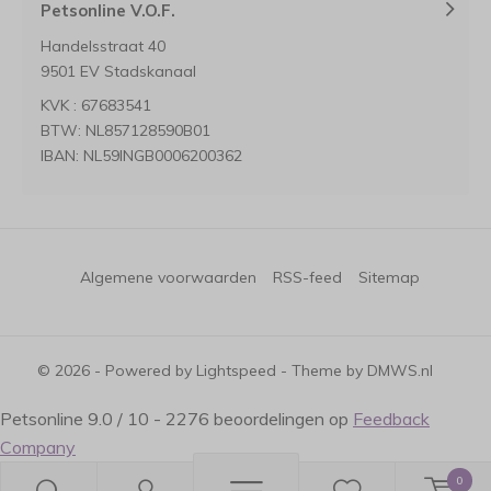
Petsonline V.O.F.
Handelsstraat 40
9501 EV Stadskanaal
KVK : 67683541
BTW: NL857128590B01
IBAN: NL59INGB0006200362
Algemene voorwaarden
RSS-feed
Sitemap
© 2026 - Powered by
Lightspeed
- Theme by
DMWS.nl
Petsonline
9.0
/
10
-
2276
beoordelingen op
Feedback
Company
0