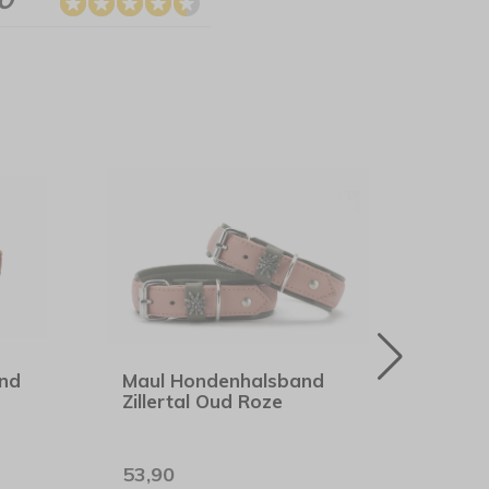
nd
Maul Hondenhalsband
Maul
Zillertal Oud Roze
Klas
53,90
51,9