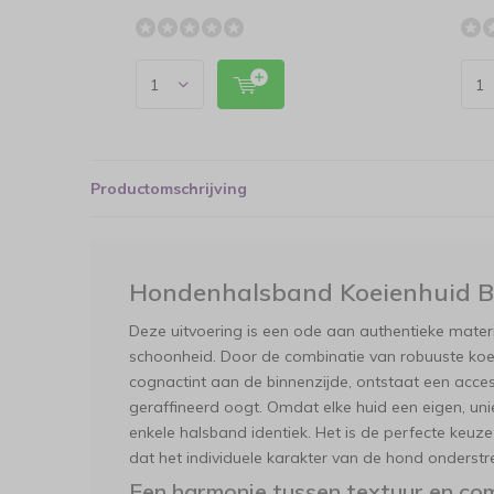
Productomschrijving
Hondenhalsband Koeienhuid B
Deze uitvoering is een ode aan authentieke materia
schoonheid. Door de combinatie van robuuste koe
cognactint aan de binnenzijde, ontstaat een access
geraffineerd oogt. Omdat elke huid een eigen, uni
enkele halsband identiek. Het is de perfecte keuz
dat het individuele karakter van de hond onderstr
Een harmonie tussen textuur en co