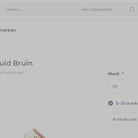
 merken
uid Bruin
ng toevoegen
Maat:
*
5-10 wer
Artikelcode