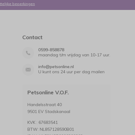
ttelijke beperkingen
Contact
0599-858878
maandag t/m vrijdag van 10-17 uur.
info@petsonline.nl
U kunt ons 24 uur per dag mailen
Petsonline V.O.F.
Handelsstraat 40
9501 EV Stadskanaal
KVK : 67683541
BTW: NL857128590B01