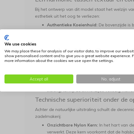
Bij het ontwerp van dit model staat het welzijn v
esthetiek uit het oog te verliezen:
Authentieke Koeienhuid:
De bovenzijde is 
zachte koeienhuid. Dit natuurproduct is niet 
verrassend veerkrachtig en bestand tegen da
We use cookies
Cognac Nappaleer Voering:
Voor een opti
We may place these for analysis of our visitor data, to improve our websit
bekleed met soepel, cognac nappaleer. De 
show personalised content and to give you a great website experience. F
more information about the cookies we use open the settings.
afgewerkt, waardoor de halsband zijdezacht 
wordt voorkomen.
Handgeklonken Details:
Alle metalen onde
Accept all
No, adjust
traditionele methode zorgt voor een onverw
sluiting, terwijl de binnenzijde volledig vlak b
Technische superioriteit onder de 
Achter de natuurlijke uitstraling schuilt de decenn
zadelmakerij:
Onzichtbare Nylon Kern:
In het hart van de
verwerkt. Deze kern voorkomt dat de halsband 