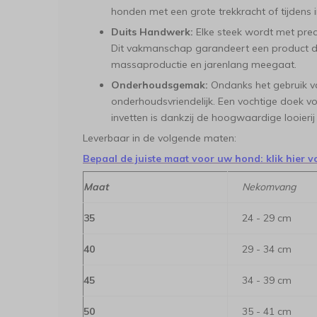
honden met een grote trekkracht of tijdens 
Duits Handwerk:
Elke steek wordt met preci
Dit vakmanschap garandeert een product da
massaproductie en jarenlang meegaat.
Onderhoudsgemak:
Ondanks het gebruik va
onderhoudsvriendelijk. Een vochtige doek vol
invetten is dankzij de hoogwaardige looierij 
Leverbaar in de volgende maten:
Bepaal de juiste maat voor uw hond: klik hier v
Maat
Nekomvang
35
24 - 29 cm
40
29 - 34 cm
45
34 - 39 cm
50
35 - 41 cm