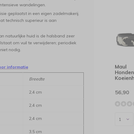
intensieve wandelingen.
sie geplaatst in een eigen zadelmakerij.
t technisch superieur is aan
n natuurlijke huid is de halsband zeer
staat om vuil te verwijderen; periodiek
niet nodig.
Maul
oor informatie
Honden
Koeien
Breedte
56,90
2,4 cm
2,4 cm
2,4 cm
3,5 cm