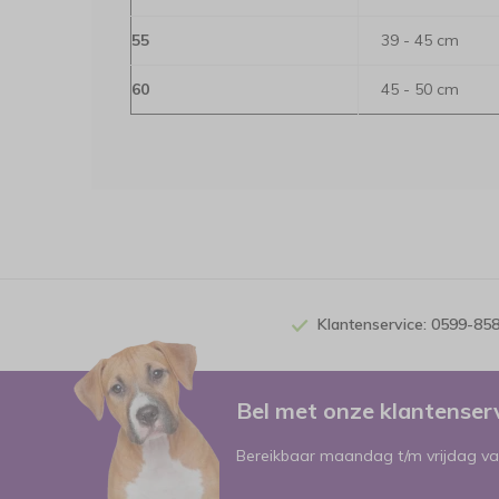
55
39 - 45 cm
60
45 - 50 cm
Klantenservice: 0599-85
Bel met onze klantense
Bereikbaar maandag t/m vrijdag va