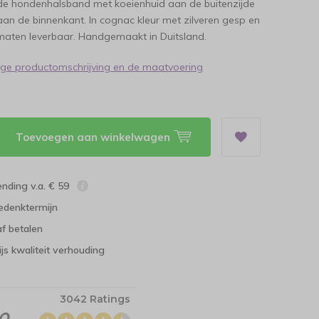
nde hondenhalsband met koeienhuid aan de buitenzijde
an de binnenkant. In cognac kleur met zilveren gesp en
e maten leverbaar. Handgemaakt in Duitsland.
dige productomschrijving en de maatvoering
Toevoegen aan winkelwagen
ending v.a. € 59
edenktermijn
f betalen
ijs kwaliteit verhouding
3042 Ratings
.0