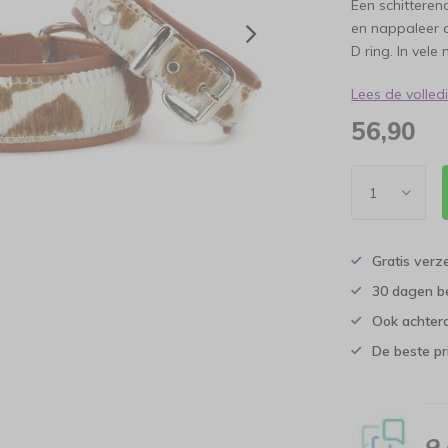
Een schittere
en nappaleer a
D ring. In vel
Lees de volle
56,90
Gratis verz
30 dagen b
Ook achtera
De beste pr
9