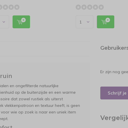
Gebruiker
Er zijn nog ge
ruin
len en ongefilterde natuurlijke
ienhuid op de buitenzijde en een warme
Schrijf j
oire dat zowel rustiek als uiterst
ek vlekkenpatroon en textuur heeft, is geen
e voor wie op zoek is naar een uniek item
Vergeli
eept.
mfort