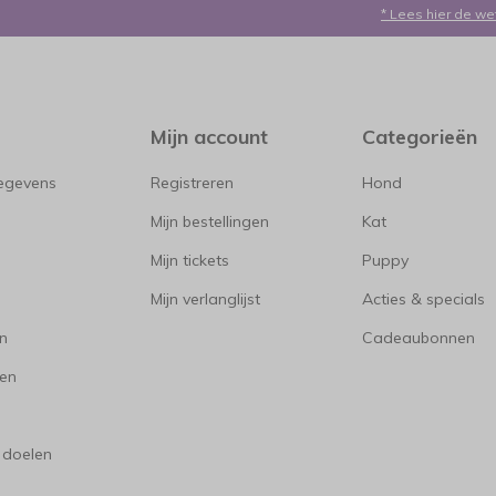
* Lees hier de we
Mijn account
Categorieën
gegevens
Registreren
Hond
Mijn bestellingen
Kat
Mijn tickets
Puppy
Mijn verlanglijst
Acties & specials
en
Cadeaubonnen
en
 doelen