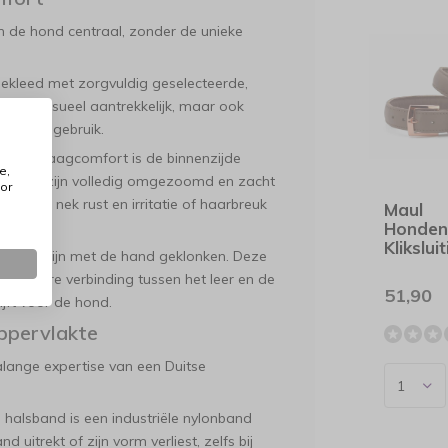
an de hond centraal, zonder de unieke
bekleed met zorgvuldig geselecteerde,
alleen visueel aantrekkelijk, maar ook
gelijks gebruik.
maal draagcomfort is de binnenzijde
e,
randen zijn volledig omgezoomd en zacht
or
op de nek rust en irritatie of haarbreuk
Maul
Honden
Klikslu
rdelen zijn met de hand geklonken. Deze
oestbare verbinding tussen het leer en de
51,90
lijft voor de hond.
oppervlakte
ialange expertise van een Duitse
 halsband is een industriële nylonband
uitrekt of zijn vorm verliest, zelfs bij