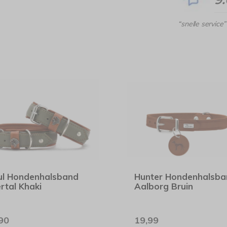
“snelle service”
l Hondenhalsband
Hunter Hondenhalsba
ertal Khaki
Aalborg Bruin
90
19,99