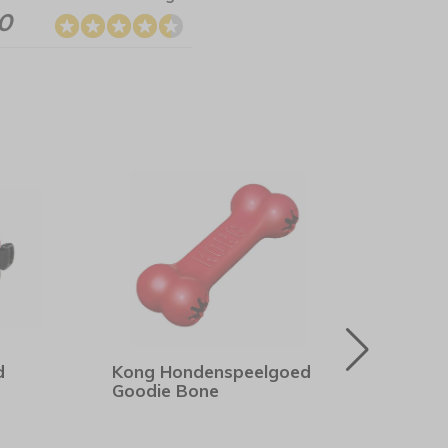
.0
d
Kong Hondenspeelgoed
Rogz
Goodie Bone
Bla