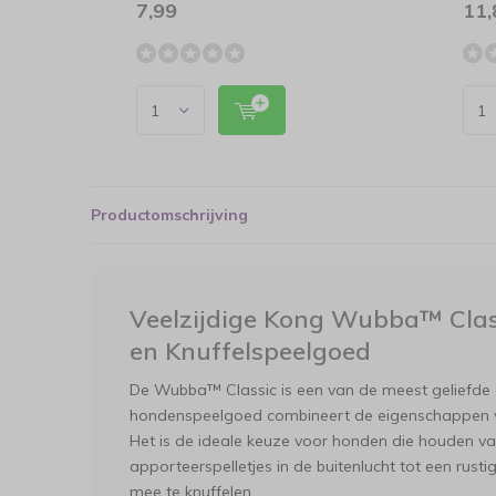
7,99
11,
Productomschrijving
Veelzijdige Kong Wubba™ Clas
en Knuffelspeelgoed
De Wubba™ Classic is een van de meest geliefde 
hondenspeelgoed combineert de eigenschappen van
Het is de ideale keuze voor honden die houden van
apporteerspelletjes in de buitenlucht tot een ru
mee te knuffelen.