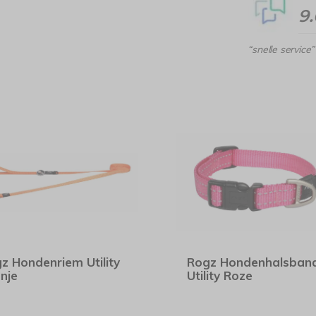
9
“snelle service”
z Hondenriem Utility
Rogz Hondenhalsban
nje
Utility Roze