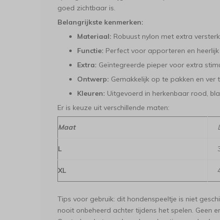
goed zichtbaar is.
Belangrijkste kenmerken:
Materiaal:
Robuust nylon met extra verster
Functie:
Perfect voor apporteren en heerlij
Extra:
Geïntegreerde pieper voor extra stimu
Ontwerp:
Gemakkelijk op te pakken en ver 
Kleuren:
Uitgevoerd in herkenbaar rood, bla
Er is keuze uit verschillende maten:
Maat
L
XL
Tips voor gebruik: dit hondenspeeltje is niet gesc
nooit onbeheerd achter tijdens het spelen. Geen 