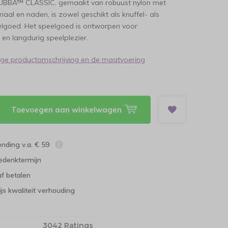
BA™ CLASSIC, gemaakt van robuust nylon met
iaal en naden, is zowel geschikt als knuffel- als
lgoed. Het speelgoed is ontworpen voor
en langdurig speelplezier.
dige productomschrijving en de maatvoering
Toevoegen aan winkelwagen
ending v.a. € 59
edenktermijn
f betalen
ijs kwaliteit verhouding
3042 Ratings