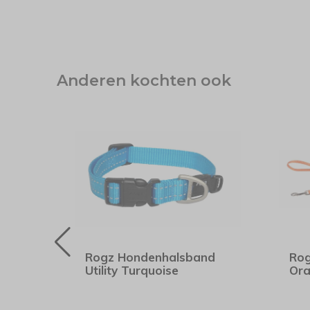
Anderen kochten ook
oed
Rogz Hondenhalsband
Rog
Utility Turquoise
Ora