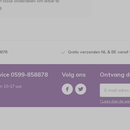
 losse onderdelen om letsel te
g.
8878
Gratis verzenden NL & BE vanaf 
rvice 0599-858878
Volg ons
Ontvang d
n 10-17 uur.
* Lees hier de we