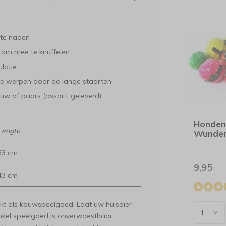
kte naden
k om mee te knuffelen
latie
te werpen door de lange staarten
uw of paars (assorti geleverd)
Honden
Lengte
Wunder
33 cm
9,95
43 cm
hikt als kauwspeelgoed. Laat uw huisdier
enkel speelgoed is onverwoestbaar.