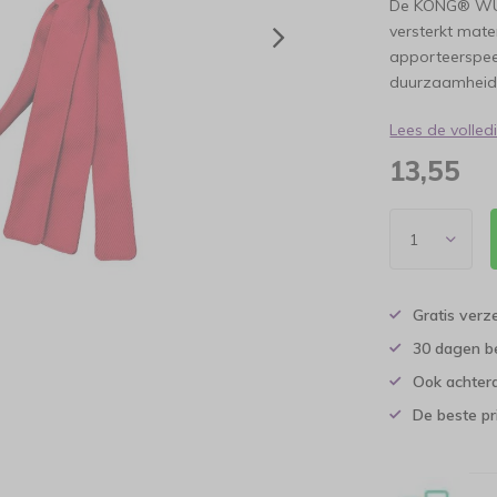
De KONG® WUB
versterkt mater
apporteerspee
duurzaamheid 
Lees de volle
13,55
Gratis verz
30 dagen b
Ook achtera
De beste pr