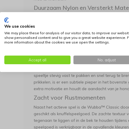
Duurzaam Nylon en Versterkt Mate
Voor honden die enthousiast spelen, is stevigheid
vervaardigd uit hoogwaardig, robuust nylon. De v
We use cookies
afgewerkte naden zorgen ervoor dat het speelgoed
We may place these for analysis of our visitor data, to improve our websit
het nu door de lucht vliegt of wordt meegedragen 
show personalised content and to give you a great website experience. F
more information about the cookies we use open the settings.
ontworpen voor langdurig plezier en maximale d
Interactie en Stimulatie tijdens he
Accept all
No, adjust
De kenmerkende vorm met de lange slierten maak
om het speelgoed ver weg te werpen. Voor de hon
speeltje stevig vast te pakken en snel terug te bren
prikkelen, is er een subtiele pieper in het bovenste
extra motivatie en houdt de aandacht van je hond
Zacht voor Rustmomenten
Naast het actieve spel is de Wubba™ Classic door
geschikt als knuffelspeelgoed. De zachte textuur 
tegenaan te liggen of in de bek te houden tijden
speelgoed is verkrijgbaar in de opvallende kleuren