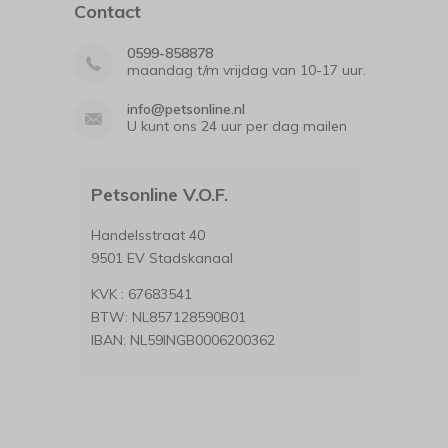
Contact
0599-858878
maandag t/m vrijdag van 10-17 uur.
info@petsonline.nl
U kunt ons 24 uur per dag mailen
Petsonline V.O.F.
Handelsstraat 40
9501 EV Stadskanaal
KVK : 67683541
BTW: NL857128590B01
IBAN: NL59INGB0006200362