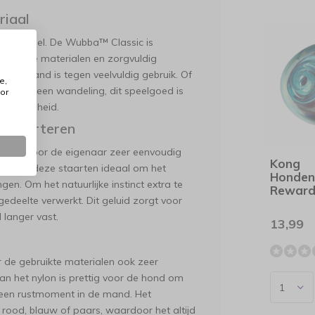
riaal
 essentieel. De Wubba™ Classic is
ersterkte materialen en zorgvuldig
 bestand is tegen veelvuldig gebruik. Of
e,
tijdens een wandeling, dit speelgoed is
or
uurzaamheid.
t Apporteren
t het voor de eigenaar zeer eenvoudig
Kong
d zijn deze staarten ideaal om het
Honden
gen. Om het natuurlijke instinct extra te
Reward
 gedeelte verwerkt. Dit geluid zorgt voor
 langer vast.
13,99
 de gebruikte materialen ook zeer
van het nylon is prettig voor de hond om
s een rustmoment in de mand. Het
 rood, blauw of paars, waardoor het altijd