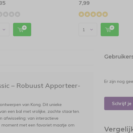
85
7,99
Gebruiker
Er zijn nog ge
sic – Robuust Apporteer-
Schrijf j
ontwerpen van Kong. Dit unieke
 een bal met vrolijke, zachte staarten.
 afwisseling: van interactieve
stig moment met een favoriet maatje om
Vergeli