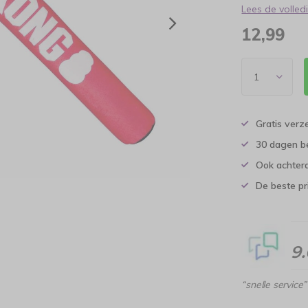
Lees de volle
12,99
Gratis verz
30 dagen b
Ook achtera
De beste pr
9
“snelle service”