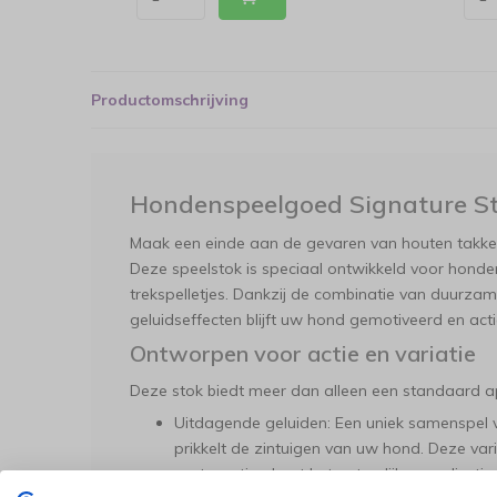
Productomschrijving
Hondenspeelgoed Signature St
Maak een einde aan de gevaren van houten takken m
Deze speelstok is speciaal ontwikkeld voor honde
trekspelletjes. Dankzij de combinatie van duurza
geluidseffecten blijft uw hond gemotiveerd en actie
Ontworpen voor actie en variatie
Deze stok biedt meer dan alleen een standaard a
Uitdagende geluiden: Een uniek samenspel v
prikkelt de zintuigen van uw hond. Deze var
vast en stimuleert het natuurlijke speelinstinc