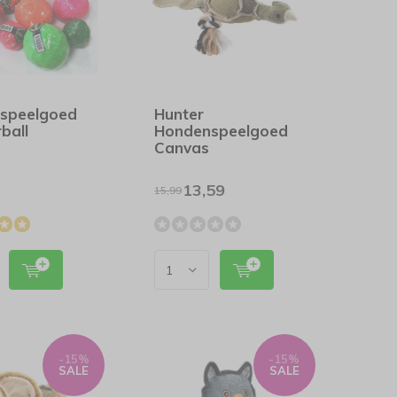
speelgoed
Hunter
ball
Hondenspeelgoed
Canvas
13,59
15,99
-15%
-15%
SALE
SALE