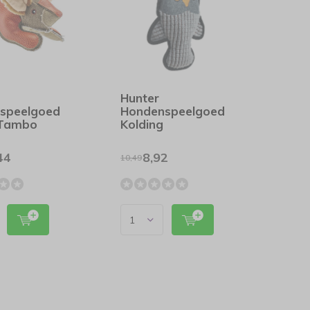
Hunter
speelgoed
Hondenspeelgoed
 Tambo
Kolding
44
8,92
10,49