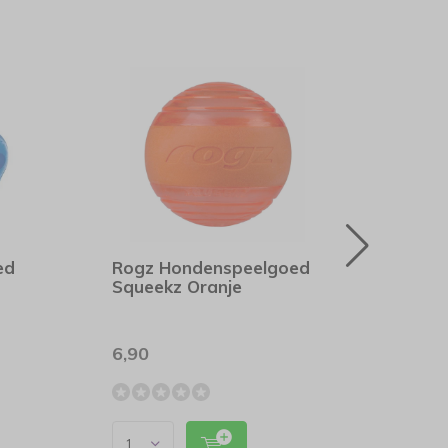
ed
Rogz Hondenspeelgoed
Kong
Squeekz Oranje
Flyer
6,90
13,8