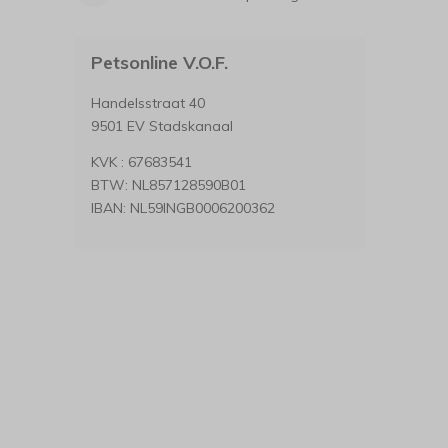
Petsonline V.O.F.
Handelsstraat 40
9501 EV Stadskanaal
KVK : 67683541
BTW: NL857128590B01
IBAN: NL59INGB0006200362