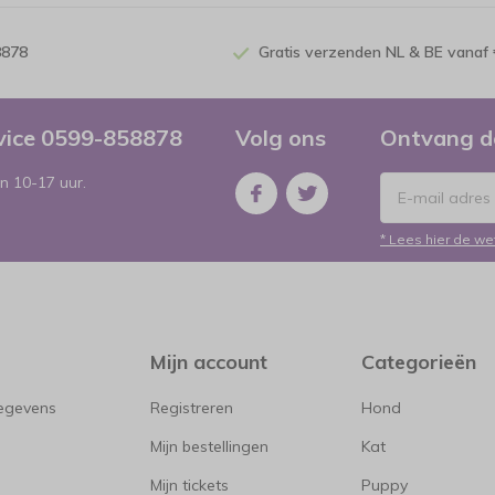
8878
Gratis verzenden NL & BE vanaf 
rvice 0599-858878
Volg ons
Ontvang d
n 10-17 uur.
* Lees hier de we
Mijn account
Categorieën
gegevens
Registreren
Hond
Mijn bestellingen
Kat
Mijn tickets
Puppy