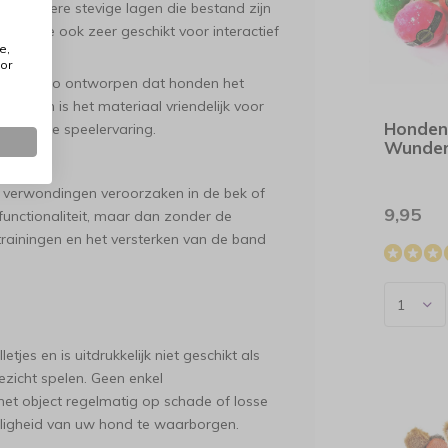
 meerdere stevige lagen die bestand zijn
speeltje ook zeer geschikt voor interactief
e,
or
chaam is zo ontworpen dat honden het
endien is het materiaal vriendelijk voor
Honden
en veilige speelervaring.
Wunder
n verwondingen veroorzaken in de bek of
9,95
 functionaliteit, maar dan zonder de
 trainingen en het versterken van de band
tjes en is uitdrukkelijk niet geschikt als
zicht spelen. Geen enkel
et object regelmatig op schade of losse
iligheid van uw hond te waarborgen.