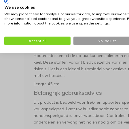
Robuuste opbouw: De buitenkant bestaat uit
We use cookies
tegen het trekken en sjouwen. Dit maakt het 
We may place these for analysis of our visitor data, to improve our websit
spel tussen meerdere honden tegelijk.
show personalised content and to give you a great website experience. F
more information about the cookies we use open the settings.
Comfortabele grip: Het zachte, gevulde li
gemakkelijk kunnen oppakken en dragen. Bov
het gebit en het tandvlees, wat zorgt voor e
Accept all
No, adjust
Een verantwoord alternatief
Houten stokken uit de natuur kunnen splinteren e
keel. Deze stoffen variant biedt dezelfde vorm en
risico's. Het is een ideaal hulpmiddel voor actieve
met uw huisdier.
Lengte 45 cm.
Belangrijk gebruiksadvies
Dit product is bedoeld voor trek- en apporteerspelle
kauwspeelgoed. Laat uw huisdier nooit zonder toe
hondenspeelgoed is onverwoestbaar. Controleer h
onderdelen en vervang het indien nodig om de ve