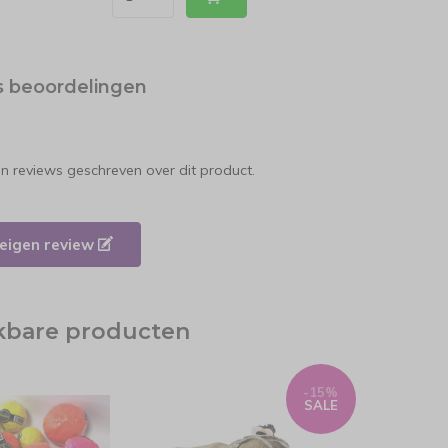
s beoordelingen
en reviews geschreven over dit product.
e eigen review
jkbare producten
-15%
SALE