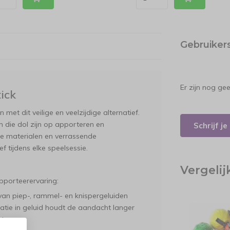
Gebruiker
Er zijn nog ge
ick
et dit veilige en veelzijdige alternatief.
n die dol zijn op apporteren en
Schrijf j
me materialen en verrassende
f tijdens elke speelsessie.
Vergeli
pporteerervaring:
an piep-, rammel- en knispergeluiden
iatie in geluid houdt de aandacht langer
t.