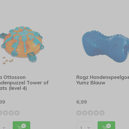
a Ottosson
Rogz Hondenspeelgo
denpuzzel Tower of
Yumz Blauw
ats (level 4)
99
6,99