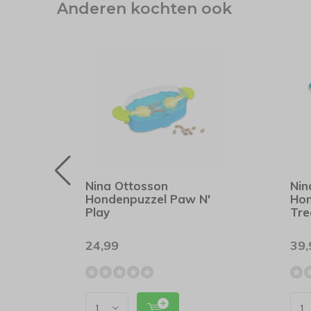
Anderen kochten ook
Nina Ottosson
Nin
Hondenpuzzel Paw N'
Hon
aupe
Play
Tre
24,99
39,