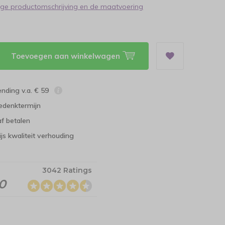
dige productomschrijving en de maatvoering
Toevoegen aan winkelwagen
ending v.a. € 59
edenktermijn
f betalen
ijs kwaliteit verhouding
3042 Ratings
.0