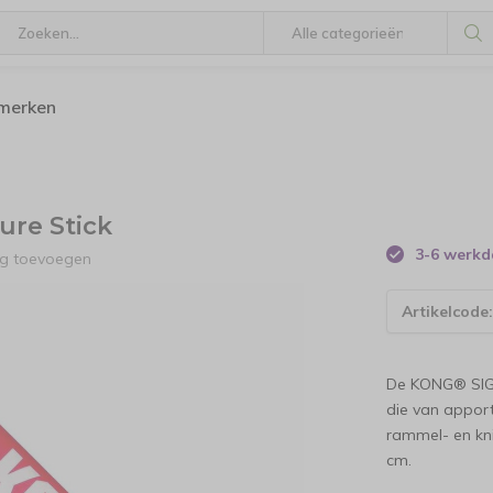
 merken
re Stick
3-6 werk
ng toevoegen
Artikelcode
De KONG® SIGN
die van apport
rammel- en kn
cm.