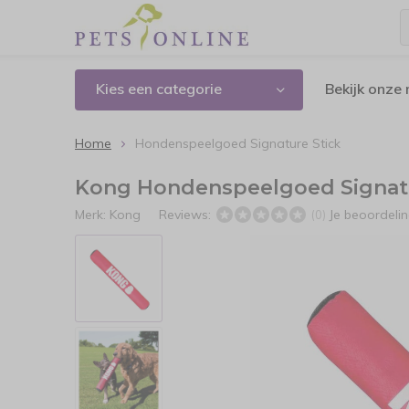
Kies een categorie
Bekijk onze
Home
Hondenspeelgoed Signature Stick
Kong Hondenspeelgoed Signatu
Merk:
Kong
Reviews:
Je beoordeli
(0)