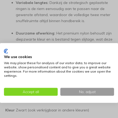
Variabele lengtes:
Dankzij de strategisch geplaatste
ringen is de riem eenvoudig aan te passen naar de
gewenste afstand, waardoor de volledige twee meter
snuffelruimte altijd binnen handbereik is.
Duurzame afwerking:
Het premium nylon behoudt zijn
diepzwarte kleur en is bestand tegen slijtage, wat deze
riem tot een betrouwbaar hulpmiddel maakt voor
middelgrote tot grote honden.
We use cookies
Productspecificaties
We may place these for analysis of our visitor data, to improve our
website, show personalised content and to give you a great website
experience. For more information about the cookies we use open the
Type
Drievoudig verstelbare hondenriem
settings.
Materiaal
Premium nylon met ronde tube-structuur
Accept all
No, adjust
Afmetingen
Lengte 200 cm | Breedte 20 mm
Kleur
Zwart (ook verkrijgbaar in andere kleuren)