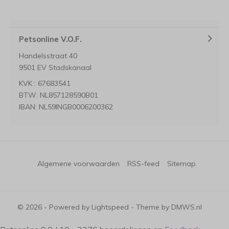
Petsonline V.O.F.
Handelsstraat 40
9501 EV Stadskanaal
KVK : 67683541
BTW: NL857128590B01
IBAN: NL59INGB0006200362
Algemene voorwaarden
RSS-feed
Sitemap
© 2026 - Powered by
Lightspeed
- Theme by
DMWS.nl