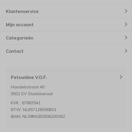
Klantenservice
Mijn account
Categorieën
Contact
Petsonline V.O.F.
Handelsstraat 40
9501 EV Stadskanaal
KVK : 67683541
BTW: NL857128590B01
IBAN: NL59INGB0006200362