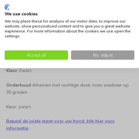
Tijdloze kleur:
De zwarte kleur straalt autoriteit en
klasse uit, waardoor het kussen een rustpunt vormt dat
We use cookies
in vrijwel elke interieurstijl past.
We may place these for analysis of our visitor data, to improve our
website, show personalised content and to give you a great website
Productspecificaties
experience. For more information about the cookies we use open the
settings.
Type
Hondenkussen in lederlook
Accept all
No, adjust
Materiaal
Hoogwaardig kunstleer (PU)
Kleur
Zwart
Onderhoud
Afnemen met vochtige doek; hoes wasbaar op
30 graden
Kleur: zwart.
Bepaal de juiste maat voor uw hond: klik hier voor
informatie