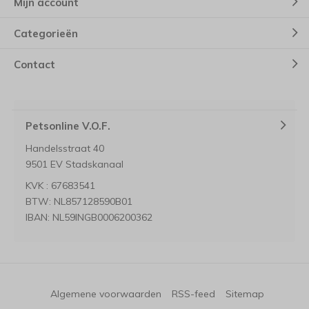
Mijn account
Categorieën
Contact
Petsonline V.O.F.
Handelsstraat 40
9501 EV Stadskanaal
KVK : 67683541
BTW: NL857128590B01
IBAN: NL59INGB0006200362
Algemene voorwaarden
RSS-feed
Sitemap