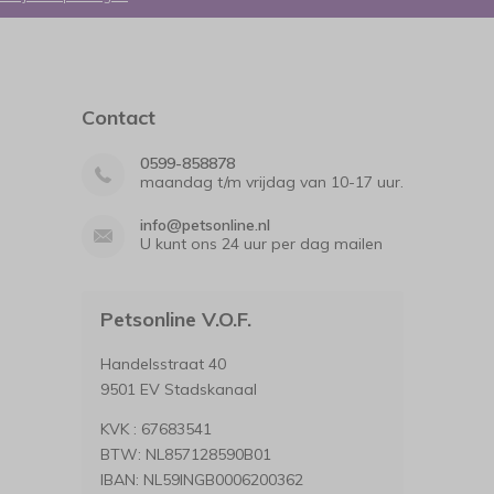
Contact
0599-858878
maandag t/m vrijdag van 10-17 uur.
info@petsonline.nl
U kunt ons 24 uur per dag mailen
Petsonline V.O.F.
Handelsstraat 40
9501 EV Stadskanaal
KVK : 67683541
BTW: NL857128590B01
IBAN: NL59INGB0006200362