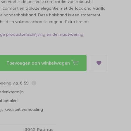
 viervoeter de perfecte combinatie van robuuste
iem comfort en tijdloze elegantie met de Jack and Vanilla
er hondenhalsband. Deze halsband is een statement
eid en vakmanschap. In cognac. Extra breed.
dige productomschrijving en de maatvoering
Toevoegen aan winkelwagen
ending v.a. € 59
edenktermijn
f betalen
ijs kwaliteit verhouding
3042 Ratings