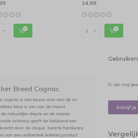
99
14,99
Gebruiker
Er zijn nog ge
her Breed Cognac
r cognac is een keuze voor een rijk en
cifieke kleur is een van de meest
Schrijf j
de natuurlijke diepte en de manier
 brede ontwerp geeft de halsband een
gebracht door de chique, zwarte hardware.
Vergeli
den van een authentiek lederen product