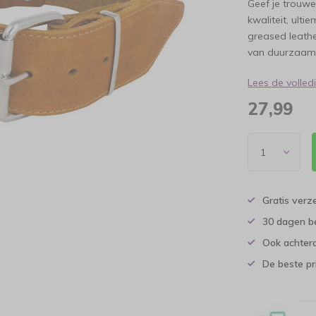
Geef je trouwe
kwaliteit, ult
greased leath
van duurzaamh
Lees de volle
27,99
Gratis verz
30 dagen b
Ook achtera
De beste pr