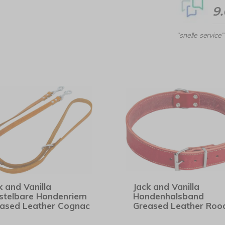
9
“snelle service”
k and Vanilla
Jack and Vanilla
stelbare Hondenriem
Hondenhalsband
ased Leather Cognac
Greased Leather Roo