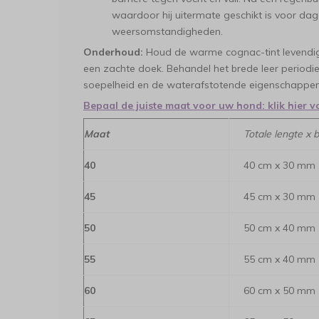
waardoor hij uitermate geschikt is voor dagel
weersomstandigheden.
Onderhoud:
Houd de warme cognac-tint levendig 
een zachte doek. Behandel het brede leer periodie
soepelheid en de waterafstotende eigenschappen
Bepaal de juiste maat voor uw hond: klik hier v
Maat
Totale lengte x 
40
40 cm x 30 mm
45
45 cm x 30 mm
50
50 cm x 40 mm
55
55 cm x 40 mm
60
60 cm x 50 mm