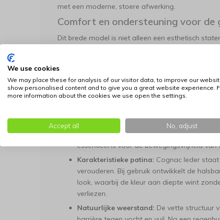
met een moderne, stoere afwerking.
Comfort en ondersteuning voor de 
Dit brede model is niet alleen een esthetisch stat
functionele voordelen voor krachtige honden:
Superieure drukverdeling:
Voor grotere ras
We use cookies
band een noodzaak. Het grotere oppervlak v
We may place these for analysis of our visitor data, to improve our websit
hals, waardoor de belasting op de luchtpij
show personalised content and to give you a great website experience. F
more information about the cookies we use open the settings.
veiligheid en het comfort tijdens elke wande
Onmiddellijke souplesse:
Ondanks de indruk
vanaf het eerste moment uitzonderlijk buigza
Accept all
No, adjust
zorgen ervoor dat de band soepel om de nek
essentieel is voor de bewegingsvrijheid van
Karakteristieke patina:
Cognac leder staat
verouderen. Bij gebruik ontwikkelt de halsb
look, waarbij de kleur aan diepte wint zonde
verliezen.
Natuurlijke weerstand:
De vette structuur v
barrière tegen vocht en vuil. Na een regenbui