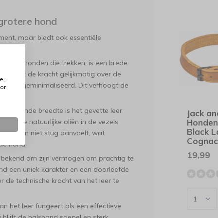
grotere hond
ement, maar biedt ook essentiële
sen of honden die trekken, is een brede
erdeelt de kracht gelijkmatig over de
e,
p wordt geminimaliseerd. Dit verhoogt de
or
ling.
wekkende breedte is het gevette leer
Jack an
am. De natuurlijke oliën in de vezels
Honden
Black L
 valt en niet stug aanvoelt, wat
Cogna
 de hond.
19,99
 bekend om zijn vermogen om prachtig te
and een uniek karakter en een doorleefde
r de technische kracht van het leer te
an het leer fungeert als een effectieve
 blijft de halsband soepel en sterk,