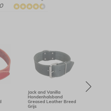
.0
Jack and Vanilla
Rogz
Hondenhalsband
Roo
d
Greased Leather Breed
Grijs