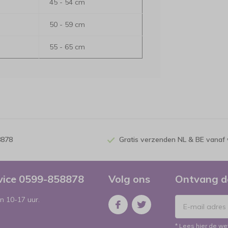
45 - 54 cm
50 - 59 cm
55 - 65 cm
8878
Gratis verzenden NL & BE vanaf 
rvice 0599-858878
Volg ons
Ontvang d
n 10-17 uur.
* Lees hier de we