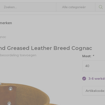
 merken
gnac
and Greased Leather Breed Cognac
 beoordeling toevoegen
Maat:
*
3-6 werk
Artikelcode