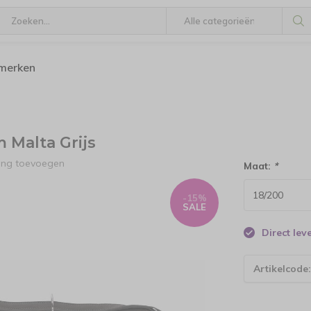
 merken
 Malta Grijs
ling toevoegen
Maat:
*
-15%
SALE
Direct le
Artikelcode