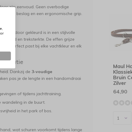
h door zijn eenvoud. Geen overbodige
er, stevig beslag en een ergonomische grip.
er
e,
oor en door gekleurd is in een stijlvolle
or
soepelheid en treksterkte. De effen grijze
 die perfect past bij elke vachtkleur en elk
 Situatie
Maul H
Klassi
heid. Dankzij de
3-voudige
Bruin 
ken pas je de lengte in een handomdraai
Zilver
64,90
ingen of tijdens jachttraining.
e wandeling in de buurt.
rijheid in het park of bos.
de hand, wat schuren voorkomt tijdens lange