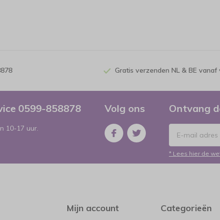
8878
Gratis verzenden NL & BE vanaf 
rvice 0599-858878
Volg ons
Ontvang d
n 10-17 uur.
* Lees hier de we
Mijn account
Categorieën