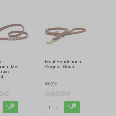
y
Maul Hondenriem
riem Met
Cognac Goud
ruin
m)
60,90