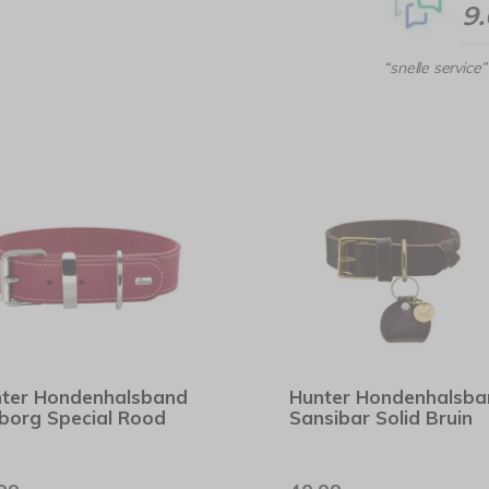
9
“snelle service”
ter Hondenhalsband
Hunter Hondenhalsba
borg Special Rood
Sansibar Solid Bruin