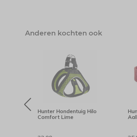
Anderen kochten ook
Hunter Hondentuig Hilo
Hun
me
Comfort Lime
Aal