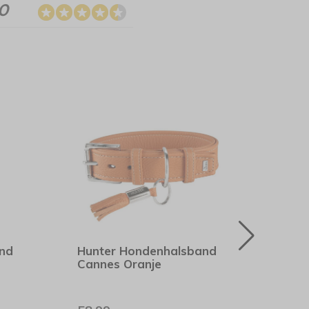
.0
nd
Hunter Hondenhalsband
Hunt
Cannes Oranje
Hilo 