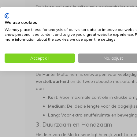
De Malta-collectie in effen grijs onderscheidt zic
franjes, maar de focus op wat echt telt: soepel le
We use cookies
1. Hoogwaardig Effen Grijs Rundle
We may place these for analysis of our visitor data, to improve our websit
De riem is gemaakt van
eersteklas rundleer
dat d
show personalised content and to give you a great website experience. F
more information about the cookies we use open the settings.
grijstint. Dit leer is speciaal geselecteerd op zijn 
kleur geeft de riem een moderne, rustige uitstraling
type hondentuig.
Accept all
No, adjust
2. Drievoudig Verstelbaar voor Elke
De Hunter Malta riem is ontworpen voor veelzijdig
verstelbaarheid
en de twee robuuste musketonha
aan:
Kort:
Voor maximale controle in drukke omgev
Medium:
De ideale lengte voor de dagelijks
Lang:
Voor extra snuffelruimte en bewegingsv
3. Duurzaam en Handzaam
Het leer van de Malta-serie ligt heerlijk zacht in 