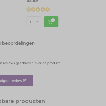
58,99
21,9
s beoordelingen
en reviews geschreven over dit product.
e eigen review
jkbare producten