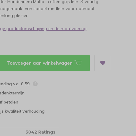
er Hondenriem Malta in effen grijs leer. 3-voudig
handgemaakt van soepel rundleer voor optimaal
enlang plezier.
dige productomschrijving en de maatvoering
Toevoegen aan winkelwagen
ending v.a. € 59
edenktermijn
f betalen
ijs kwaliteit verhouding
3042 Ratings