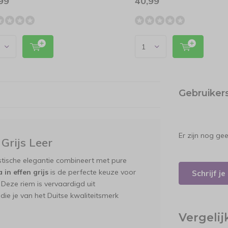
99
40,99
Gebruiker
Er zijn nog ge
Grijs Leer
stische elegantie combineert met pure
in effen grijs
is de perfecte keuze voor
Schrijf j
Deze riem is vervaardigd uit
e je van het Duitse kwaliteitsmerk
Vergeli