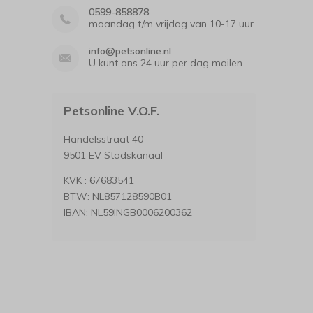
0599-858878
maandag t/m vrijdag van 10-17 uur.
info@petsonline.nl
U kunt ons 24 uur per dag mailen
Petsonline V.O.F.
Handelsstraat 40
9501 EV Stadskanaal
KVK : 67683541
BTW: NL857128590B01
IBAN: NL59INGB0006200362