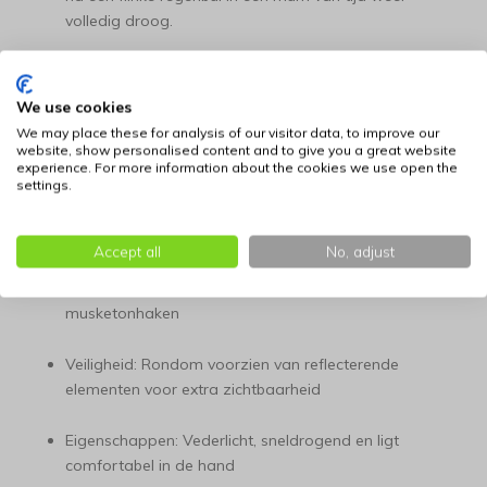
volledig droog.
Belangrijkste specificaties
We use cookies
Materiaal: Hoogwaardig, lichtgewicht polyester 3D-
We may place these for analysis of our visitor data, to improve our
mesh
website, show personalised content and to give you a great website
experience. For more information about the cookies we use open the
Kleur: Oudroze (beschikbaar in diverse varianten)
settings.
Functionaliteit: Drievoudig verstelbaar in lengte
Accept all
No, adjust
Bevestiging: Uitgerust met twee sterke, betrouwbare
musketonhaken
Veiligheid: Rondom voorzien van reflecterende
elementen voor extra zichtbaarheid
Eigenschappen: Vederlicht, sneldrogend en ligt
comfortabel in de hand