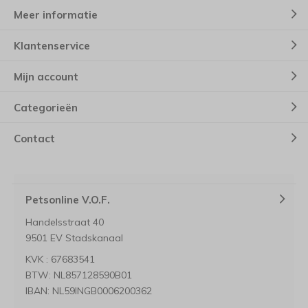
Meer informatie
Klantenservice
Mijn account
Categorieën
Contact
Petsonline V.O.F.
Handelsstraat 40
9501 EV Stadskanaal
KVK : 67683541
BTW: NL857128590B01
IBAN: NL59INGB0006200362