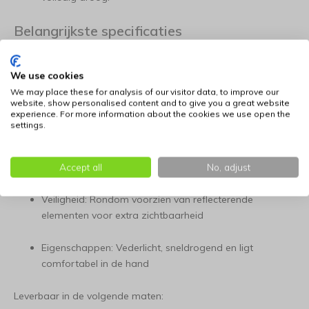
Belangrijkste specificaties
Materiaal: Hoogwaardig, lichtgewicht polyester
We use cookies
Kleur: Lime (beschikbaar in diverse varianten)
We may place these for analysis of our visitor data, to improve our
website, show personalised content and to give you a great website
experience. For more information about the cookies we use open the
Functionaliteit: Drievoudig verstelbaar in lengte
settings.
Bevestiging: Uitgerust met twee sterke, betrouwbare
musketonhaken
Accept all
No, adjust
Veiligheid: Rondom voorzien van reflecterende
elementen voor extra zichtbaarheid
Eigenschappen: Vederlicht, sneldrogend en ligt
comfortabel in de hand
Leverbaar in de volgende maten: