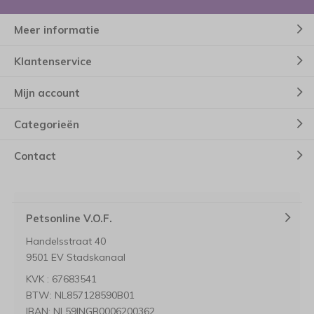
Meer informatie
Klantenservice
Mijn account
Categorieën
Contact
Petsonline V.O.F.
Handelsstraat 40
9501 EV Stadskanaal
KVK : 67683541
BTW: NL857128590B01
IBAN: NL59INGB0006200362