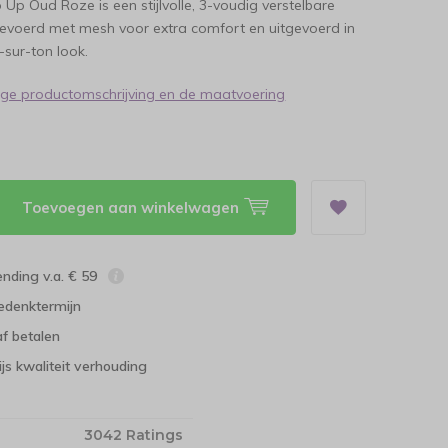
 Up Oud Roze is een stijlvolle, 3-voudig verstelbare
evoerd met mesh voor extra comfort en uitgevoerd in
-sur-ton look.
dige productomschrijving en de maatvoering
Toevoegen aan winkelwagen
ending v.a. € 59
edenktermijn
f betalen
ijs kwaliteit verhouding
3042 Ratings