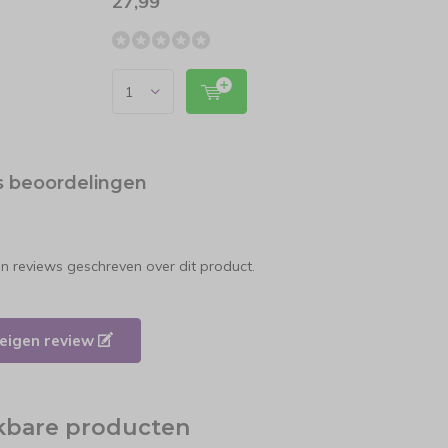
27,99
5
59,99
s beoordelingen
en reviews geschreven over dit product.
e eigen review
jkbare producten