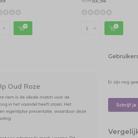
99
53,54
62,99
Gebruiker
Er zijn nog ge
Up Oud Roze
are riem is de ideale match voor de
oog in het vaandel heeft staan. Het
Schrijf j
 en eigentijdse presentatie, waardoor deze
usting.
Vergeli