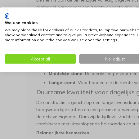
De riem is aan de binnenzijde volledig afgewerk
materiaal garandeert een zachte en lichte grip, wa
wandelingen of intensieve buitenactiviteiten prettig
materialen zijn bovendien kleurvast en uitermate 
We use cookies
3-voudig verstelbaar voor maximale
We may place these for analysis of our visitor data, to improve our websit
show personalised content and to give you a great website experience. F
more information about the cookies we use open the settings.
Deze lijn past zich aan naar elke situatie, of u nu
moeiteloos op drie verschillende lengtes in te stell
Korte stand:
Voor maximale controle tijdens 
Accept all
No, adjust
gebieden.
Middelste stand:
De ideale lengte voor een 
Lange stand:
Voor honden die de ruimte wi
Duurzame kwaliteit voor dagelijks 
De constructie is gericht op een lange levensduur 
hoogwaardige stoffen en een precieze afwerking m
de actieve eigenaar. Dankzij de tijdloze, zachte tin
combineren met uiteenlopende halsbanden en tui
Belangrijkste kenmerken: