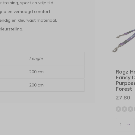
training, sport en vrije tijd.
rip en verhoogd comfort.
ndig en kleurvast materiaal.
leurstelling.
Lengte
Rogz H
200 cm
Fancy D
Purpose
200 cm
Forest
27,80