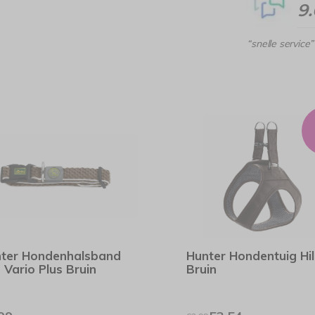
9
“snelle service”
ter Hondenhalsband
Hunter Hondentuig Hi
o Vario Plus Bruin
Bruin