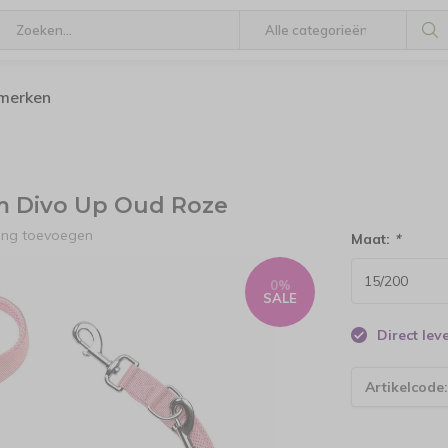
 merken
m Divo Up Oud Roze
ling toevoegen
Maat:
*
0%
SALE
Direct le
Artikelcode