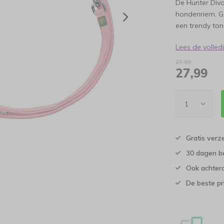
De Hunter Divo
hondenriem. G
een trendy ton
Lees de volle
27,99
27,99
Gratis verz
30 dagen b
Ook achtera
De beste pr