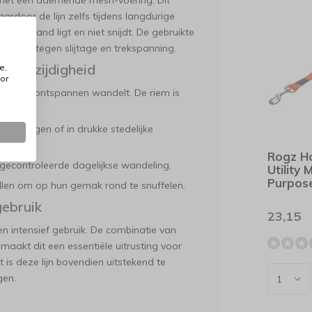
t met een ademende mesh-voering. Dit
ardoor de lijn zelfs tijdens langdurige
 in de hand ligt en niet snijdt. De gebruikte
bestand tegen slijtage en trekspanning.
 veelzijdigheid
e,
or
 traint of ontspannen wandelt. De riem is
en:
trainingen of in drukke stedelijke
Rogz H
gecontroleerde dagelijkse wandeling.
Utility M
Purpos
llen om op hun gemak rond te snuffelen.
gebruik
23,15
en intensief gebruik. De combinatie van
aakt dit een essentiële uitrusting voor
t is deze lijn bovendien uitstekend te
gen.