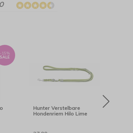
.0
-15%
SALE
lo
Hunter Verstelbare
Hunt
Hondenriem Hilo Lime
Mald