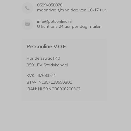
0599-858878
maandag t/m vrijdag van 10-17 uur.
info@petsonline.nl
U kunt ons 24 uur per dag mailen
Petsonline V.O.F.
Handelsstraat 40
9501 EV Stadskanaal
KVK : 67683541
BTW: NL857128590B01
IBAN: NL59INGB0006200362