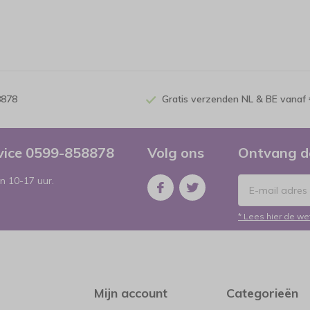
8878
Gratis verzenden NL & BE vanaf 
rvice 0599-858878
Volg ons
Ontvang d
n 10-17 uur.
* Lees hier de we
Mijn account
Categorieën