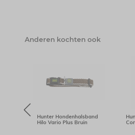
Anderen kochten ook
-15%
SALE
lbare
Hunter Hondenhalsband
Hun
le
Hilo Vario Plus Bruin
Com