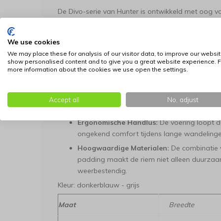
De Divo-serie van Hunter is ontwikkeld met oog vo
maakt of een ontspannen rondje door de stad loopt
ondersteuning.
We use cookies
3-Voudig Verstelbaar:
Dankzij de drie strat
We may place these for analysis of our visitor data, to improve our websit
van de riem in een handomdraai aan. Gebrui
show personalised content and to give you a great website experience. F
more information about the cookies we use open the settings.
kort wanneer je controle nodig hebt in drukke
Zacht Gevoerd met Mesh:
De binnenzijde v
ademend mesh-materiaal. Dit zorgt ervoor dat
Accept all
No, adjust
als je hond onverwachts trekt.
Ergonomische Handlus:
De voering loopt d
ongekend comfort tijdens lange wandelinge
Hoogwaardige Materialen:
De combinatie 
padding maakt de riem niet alleen duurzaa
weerbestendig.
Kleur: donkerblauw - grijs
Maat
Breedte