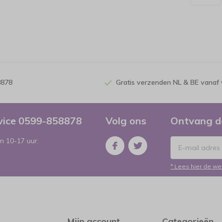
8878
Gratis verzenden NL & BE vanaf 
rvice 0599-858878
Volg ons
Ontvang d
n 10-17 uur.
* Lees hier de we
Mijn account
Categorieën