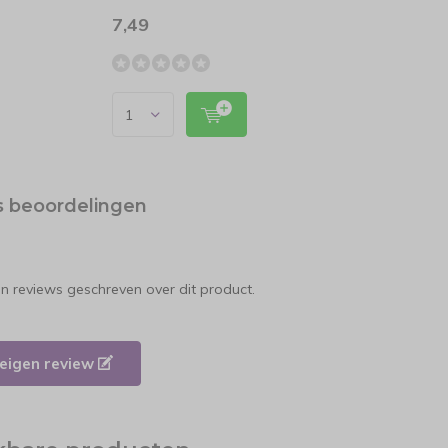
7,49
5
62,99
s beoordelingen
en reviews geschreven over dit product.
e eigen review