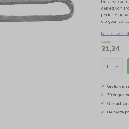
De verstelbar
gebied van er
perfecte aanvu
die geen conce
Lees de volle
24,99
21,24
Gratis verz
30 dagen b
Ook achtera
De beste pr