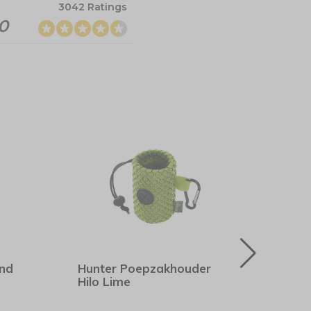
3042 Ratings
.0
nd
Hunter Poepzakhouder
Hunt
Hilo Lime
Brui