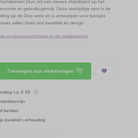
e hondenriem Divo zet een nieuwe standaard op het
gonomie en gebruiksgemak. Deze veelzijdige riem is de
lling op de Divo-serie en is ontworpen voor baasjes
ssies willen doen aan kwaliteit en design.
dige productomschrijving en de maatvoering
Toevoegen aan winkelwagen
ending v.a. € 59
edenktermijn
f betalen
ijs kwaliteit verhouding