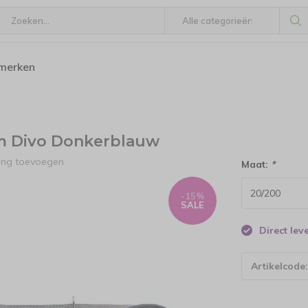
 merken
m Divo Donkerblauw
ling toevoegen
Maat:
*
-15%
SALE
Direct le
Artikelcode