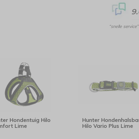
9
“snelle service”
ter Hondentuig Hilo
Hunter Hondenhalsba
fort Lime
Hilo Vario Plus Lime