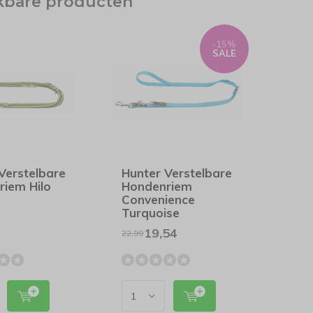
jkbare producten
-15%
SALE
Verstelbare
Hunter Verstelbare
riem Hilo
Hondenriem
Convenience
Turquoise
19,54
22,99