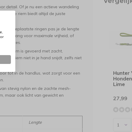
Vergeli
or detail. Of je nu een actieve wandeling
, deze riem biedt altijd de juiste
egisch geplaatste ringen pas je de lengte
e,
k hem lang voor maximale vrijheid, of
or
 situaties.
an de riem is gevoerd met zacht,
 de riem niet in je hand snijdt, zelfs niet
Hunter 
oor tot in de handlus, wat zorgt voor een
Honden
n.
Lime
van stevig nylon en de zachte mesh-
m, maar ook licht van gewicht en
27,99
Lengte