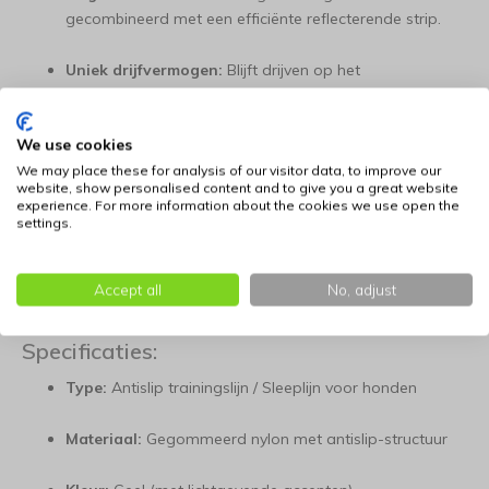
gecombineerd met een efficiënte reflecterende strip.
Uniek drijfvermogen:
Blijft drijven op het
wateroppervlak om verstrikking tijdens het zwemmen
te voorkomen.
We use cookies
We may place these for analysis of our visitor data, to improve our
Ideaal voor training en sport:
De perfecte uitrusting
website, show personalised content and to give you a great website
voor sporthonden, hondentraining en stads- of
experience. For more information about the cookies we use open the
boswandelingen.
settings.
Duurzaam en robuust:
Ontworpen voor intensief
Accept all
No, adjust
dagelijks gebruik onder alle weersomstandigheden.
Specificaties:
Type:
Antislip trainingslijn / Sleeplijn voor honden
Materiaal:
Gegommeerd nylon met antislip-structuur