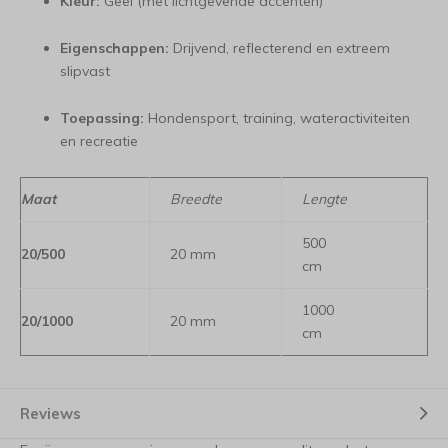
Kleur:
Geel (met lichtgevende accenten)
Eigenschappen:
Drijvend, reflecterend en extreem
slipvast
Toepassing:
Hondensport, training, wateractiviteiten
en recreatie
Maat
Breedte
Lengte
500
20/500
20 mm
cm
1000
20/1000
20 mm
cm
Reviews