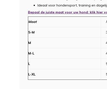
Ideaal voor hondensport, training en dagelij
Bepaal de juiste maat voor uw hond: klik hier v
Maat
S-M
M
M-L
L
L-XL