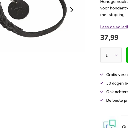
Handgemaakte 
voor hondentr
met stopring.
Lees de volle
37,99
Gratis verz
30 dagen b
Ook achtera
De beste pr
9