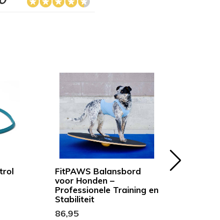
trol
FitPAWS Balansbord
DOG
voor Honden –
Hond
Professionele Training en
Walk
Stabiliteit
86,95
49,9