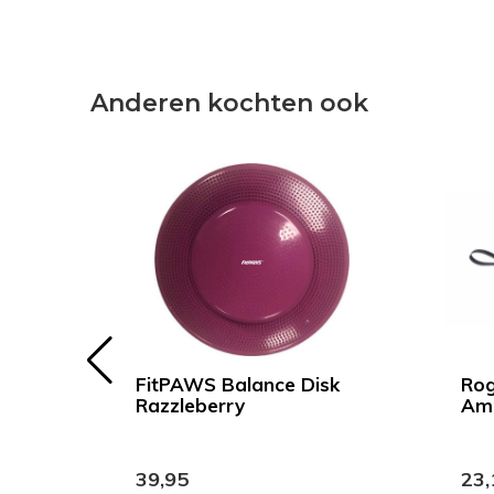
Anderen kochten ook
FitPAWS Balance Disk
Rog
c
Razzleberry
Amp
39,95
23,