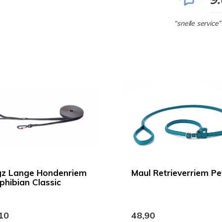
“snelle service”
z Lange Hondenriem
Maul Retrieverriem Pe
hibian Classic
10
48,90