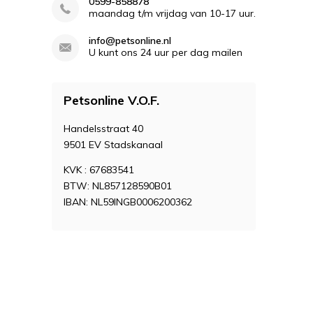
0599-858878
maandag t/m vrijdag van 10-17 uur.
info@petsonline.nl
U kunt ons 24 uur per dag mailen
Petsonline V.O.F.
Handelsstraat 40
9501 EV Stadskanaal
KVK : 67683541
BTW: NL857128590B01
IBAN: NL59INGB0006200362