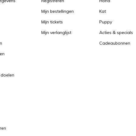
gegevens
Registreren
Hond
Mijn bestellingen
Kat
Mijn tickets
Puppy
Mijn verlanglijst
Acties & specials
en
Cadeaubonnen
en
 doelen
ren