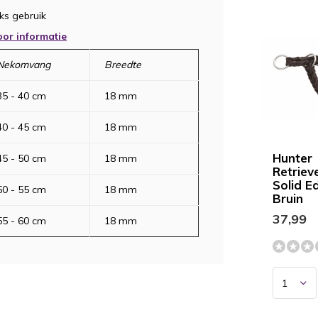
ks gebruik
oor informatie
Nekomvang
Breedte
35 - 40 cm
18 mm
40 - 45 cm
18 mm
Hunter
45 - 50 cm
18 mm
Retriev
Solid E
50 - 55 cm
18 mm
Bruin
37,99
55 - 60 cm
18 mm