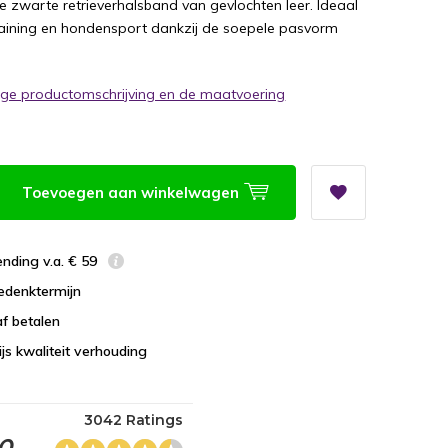
zwarte retrieverhalsband van gevlochten leer. Ideaal
aining en hondensport dankzij de soepele pasvorm
dige productomschrijving en de maatvoering
Toevoegen aan winkelwagen
ending v.a. € 59
edenktermijn
f betalen
ijs kwaliteit verhouding
3042 Ratings
.0