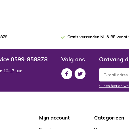
8878
Gratis verzenden NL & BE vanaf 
rvice 0599-858878
Volg ons
Ontvang d
n 10-17 uur.
* Lees hier de we
Mijn account
Categorieën