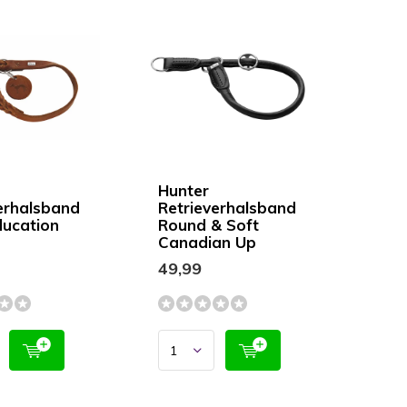
Hunter
erhalsband
Retrieverhalsband
ducation
Round & Soft
c
Canadian Up
Zwart
49,99