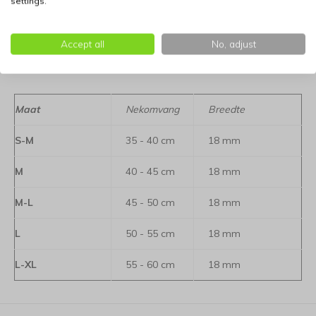
settings.
Ideaal voor hondensport, training en dagelijks gebruik
Accept all
No, adjust
Bepaal de juiste maat voor uw hond: klik hier voor
informatie
Maat
Nekomvang
Breedte
S-M
35 - 40 cm
18 mm
M
40 - 45 cm
18 mm
M-L
45 - 50 cm
18 mm
L
50 - 55 cm
18 mm
L-XL
55 - 60 cm
18 mm