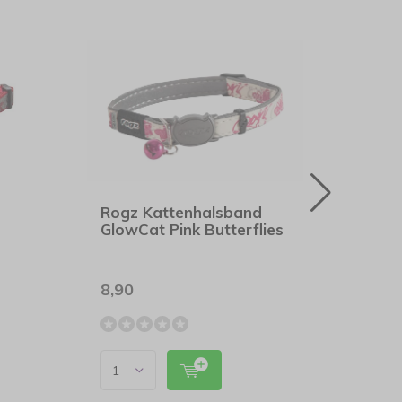
Rogz Kattenhalsband
Rogz
GlowCat Pink Butterflies
Nigh
8,90
8,30