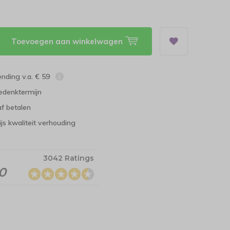
Toevoegen aan winkelwagen
ending v.a. € 59
edenktermijn
f betalen
ijs kwaliteit verhouding
3042 Ratings
.0