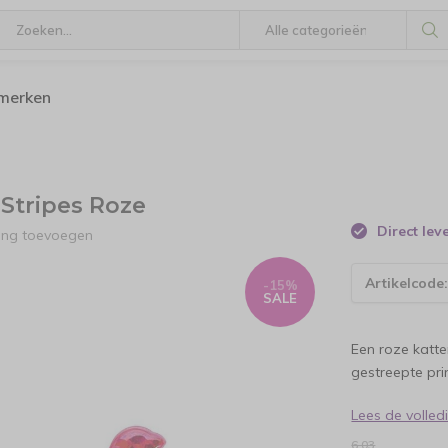
 merken
Stripes Roze
Direct le
ling toevoegen
Artikelcode
-15%
SALE
Een roze katte
gestreepte prin
Lees de volle
6,03