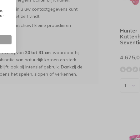
 als hij ergens achter blijft haken.
rtje waarin u uw contactgegevens kunt
e,
or
uis niet zelf vindt.
en en waarschuwt kleine prooidieren
Hunter
Katten
Seventi
ekomvang van
20 tot 31 cm
, waardoor hij
4.675,
binatie van natuurlijk katoen en sterk
jft, ook bij intensief gebruik. Dankzij de
jdens het spelen, slapen of verkennen.