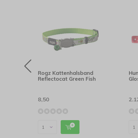
d
Rogz Kattenhalsband
Hun
Reflectocat Green Fish
Glo
8,50
2.1