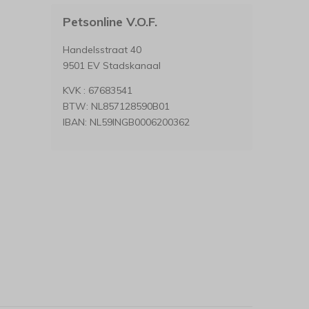
Petsonline V.O.F.
Handelsstraat 40
9501 EV Stadskanaal
KVK : 67683541
BTW: NL857128590B01
IBAN: NL59INGB0006200362