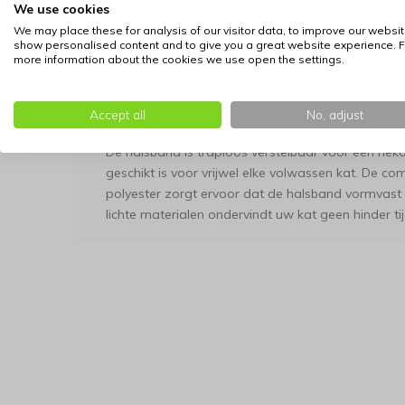
spanning, zodat uw kat zichzelf kan bevrijden
We use cookies
Adreshangertje:
Inclusief een handig koke
We may place these for analysis of our visitor data, to improve our websit
show personalised content and to give you a great website experience. F
bewaren voor het geval uw kat de weg naar h
more information about the cookies we use open the settings.
Belletje:
Helpt u uw kat in huis te lokaliser
buitenshuis.
Accept all
No, adjust
Pasvorm en Duurzaamheid
De halsband is traploos verstelbaar voor een n
geschikt is voor vrijwel elke volwassen kat. De com
polyester zorgt ervoor dat de halsband vormvast bli
lichte materialen ondervindt uw kat geen hinder ti