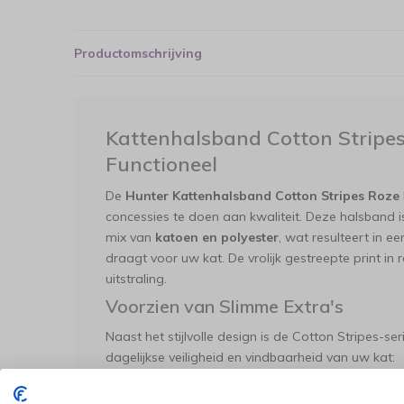
Productomschrijving
Kattenhalsband Cotton Stripes
Functioneel
De
Hunter Kattenhalsband Cotton Stripes Roze
concessies te doen aan kwaliteit. Deze halsband
mix van
katoen en polyester
, wat resulteert in e
draagt voor uw kat. De vrolijk gestreepte print in r
uitstraling.
Voorzien van Slimme Extra's
Naast het stijlvolle design is de Cotton Stripes-ser
dagelijkse veiligheid en vindbaarheid van uw kat:
Veiligheidssluiting:
De speciale sluiting sp