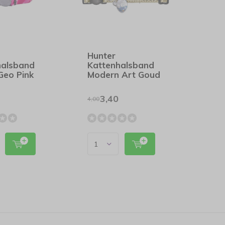
Hunter
halsband
Kattenhalsband
Geo Pink
Modern Art Goud
3,40
4,00