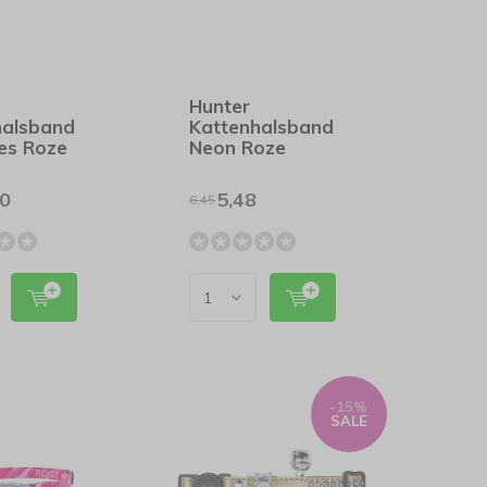
Hunter
halsband
Kattenhalsband
es Roze
Neon Roze
00
5,48
6,45
-15%
SALE