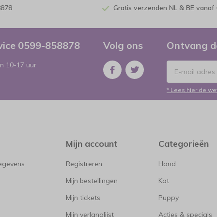
8878
Gratis verzenden NL & BE vanaf 
rvice 0599-858878
Volg ons
Ontvang d
n 10-17 uur.
* Lees hier de we
Mijn account
Categorieën
gegevens
Registreren
Hond
Mijn bestellingen
Kat
Mijn tickets
Puppy
Mijn verlanglijst
Acties & specials