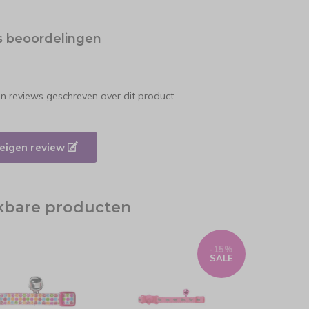
s beoordelingen
en reviews geschreven over dit product.
e eigen review
jkbare producten
-15%
SALE