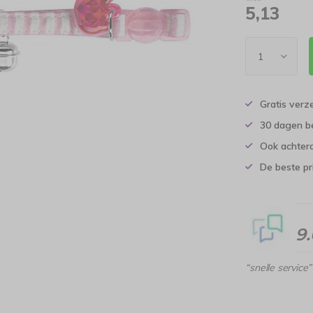
5,13
Gratis verz
30 dagen b
Ook achtera
De beste pr
9
“snelle service”