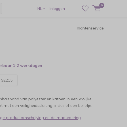
0
NL
Inloggen
Klantenservice
verbaar 1-2 werkdagen
:
92215
nhalsband van polyester en katoen in een vrolijke
t met een veiligheidssluiting, inclusief een belletje.
dige productomschrijving en de maatvoering