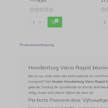
8,63
17,
10,15
Productomschrijving
Hondentuig Vario Rapid Marin
Ben je op zoek naar een betrouwbaar en comfortab
meegaat? Het
Hunter Hondentuig Vario Rapid 
gebruik. Dankzij de opvallende en trendy teal-kleu
veilig, maar ook uiterst stijlvol de deur uit.
Perfecte Pasvorm door Vijfvoudige