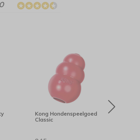
.0
ty
Kong Hondenspeelgoed
Rogz
Classic
Geel