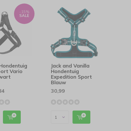
-15%
SALE
 Hondentuig
Jack and Vanilla
ort Vario
Hondentuig
Zwart
Expedition Sport
Blauw
84
30,99