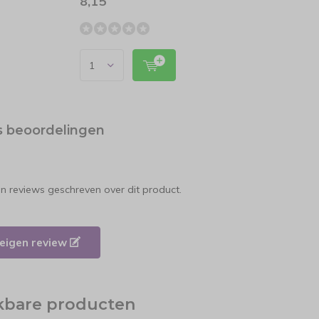
8,15
17,4
s beoordelingen
en reviews geschreven over dit product.
e eigen review
jkbare producten