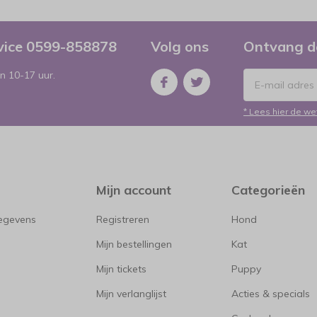
rvice 0599-858878
Volg ons
Ontvang d
n 10-17 uur.
* Lees hier de we
Mijn account
Categorieën
gegevens
Registreren
Hond
Mijn bestellingen
Kat
Mijn tickets
Puppy
Mijn verlanglijst
Acties & specials