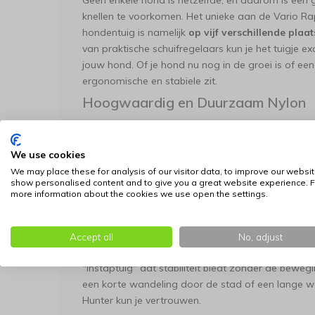
Geen enkele hond is hetzelfde, en daarom is een
knellen te voorkomen. Het unieke aan de Vario Rapid
hondentuig is namelijk
op vijf verschillende plaa
van praktische schuifregelaars kun je het tuigje
jouw hond. Of je hond nu nog in de groei is of een 
ergonomische en stabiele zit.
Hoogwaardig en Duurzaam Nylon
De Hunter Vario Rapid is vervaardigd uit
duurzaa
staat bekend om zijn enorme treksterkte en slijtv
We use cookies
enthousiaste honden en intensief gebruik. Ondanks
We may place these for analysis of our visitor data, to improve our websit
nylon zacht aan op de vacht van de hond. Het mate
show personalised content and to give you a great website experience. F
weerbestendig, wat het ideaal maakt voor wandeli
more information about the cookies we use open the settings.
Gebruiksgemak voor Eigenaar en H
Naast comfort voor de hond, is er ook gedacht a
Accept all
No, adjust
de handige kliksluitingen kun je het tuigje snel e
"instaptuig" dat stabiliteit biedt zonder de beweg
een korte wandeling door de stad of een lange wa
Hunter kun je vertrouwen.