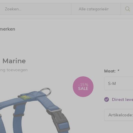
 merken
 Marine
ling toevoegen
Maat:
*
-15%
SALE
Direct le
Artikelcode