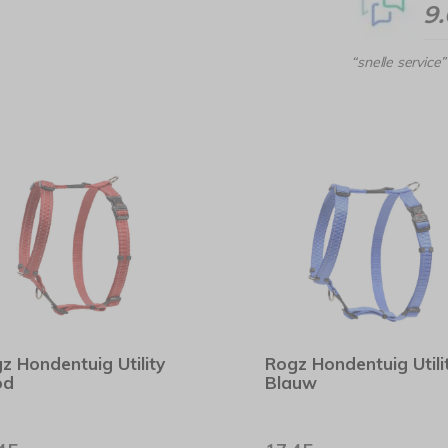
9
“snelle service”
z Hondentuig Utility
Rogz Hondentuig Utili
od
Blauw