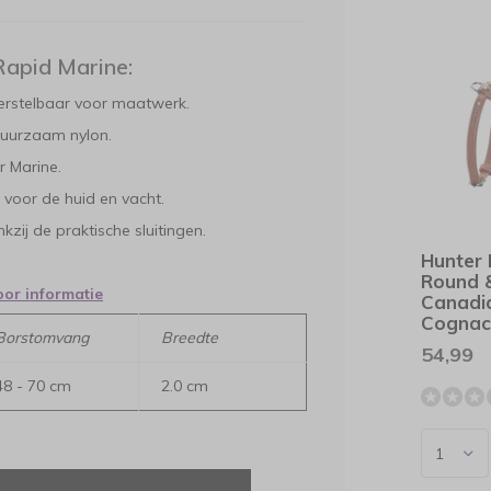
Rapid Marine:
erstelbaar voor maatwerk.
uurzaam nylon.
ur Marine.
 voor de huid en vacht.
zij de praktische sluitingen.
Hunter
Round 
oor informatie
Canadi
Cogna
Borstomvang
Breedte
54,99
48 - 70 cm
2.0 cm