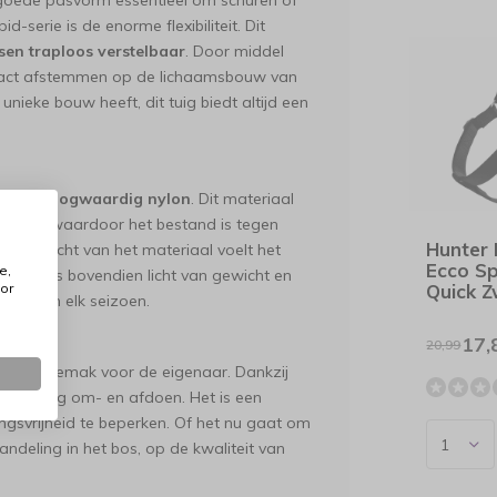
 goede pasvorm essentieel om schuren of
-serie is de enorme flexibiliteit. Dit
tsen traploos verstelbaar
. Door middel
 exact afstemmen op de lichaamsbouw van
unieke bouw heeft, dit tuig biedt altijd een
m en hoogwaardig nylon
. Dit materiaal
astheid, waardoor het bestand is tegen
Hunter
 de kracht van het materiaal voelt het
Ecco Sp
e,
riaal is bovendien licht van gewicht en
or
Quick 
ngen in elk seizoen.
ond
17,
20,99
an het gemak voor de eigenaar. Dankzij
n eenvoudig om- en afdoen. Het is een
ingsvrijheid te beperken. Of het nu gaat om
ndeling in het bos, op de kwaliteit van