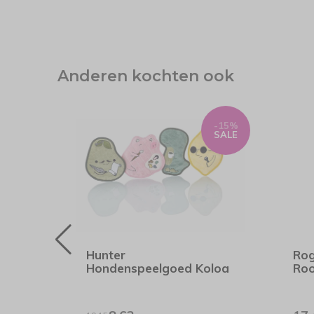
Anderen kochten ook
-15%
-15%
SALE
SALE
band
Hunter
Rog
Hondenspeelgoed Koloa
Ro