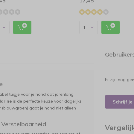
45
17,45
Gebruiker
Er zijn nog ge
e
el tuigje voor je hond dat jarenlang
Marine
is de perfecte keuze voor dagelijks
Schrijf j
r (blauwgroen) gaat je hond niet alleen
 Verstelbaarheid
Vergeli