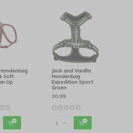
 Hondentuig
Jack and Vanilla
& Soft
Hondentuig
an Up
Expedition Sport
c
Groen
30,99