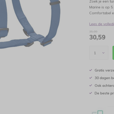
Zoek je een tu
Marine is op 
Comfortabel en 
Lees de volle
35,99
30,59
Gratis verz
30 dagen b
Ook achtera
De beste pr