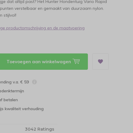
igje dat altijd past? Het Hunter Hondentuig Vario Rapid
5 punten verstelbaar en gemaakt van duurzaam nylon.
stijlvol!
dige productomschrijving en de maatvoering
Toevoegen aan winkelwagen
ending v.a. € 59
edenktermijn
f betalen
ijs kwaliteit verhouding
3042 Ratings