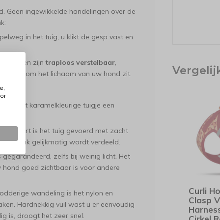
ud. Geen ingewikkelde handelingen over de
k:
lweg in het tuig, u klikt de gesp vast en
uikriemen zijn
traploos verstelbaar
,
Vergeli
fortabel om het lichaam van uw hond zit.
e,
or
n is dit karamelkleurige tuigje een
gcomfort is het tuig gevoerd met zacht
t de druk gelijkmatig wordt verdeeld.
s gegarandeerd, zelfs bij weinig licht. Het
w hond goed zichtbaar is voor andere
Curli H
dderige wandeling is het nylon en
Clasp V
en. Hardnekkig vuil wast u er eenvoudig
Harnes
 is, droogt het zeer snel.
Cirkel 