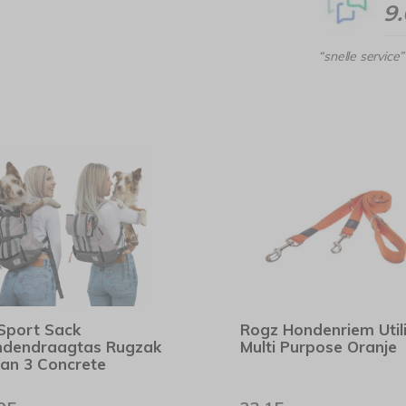
9
“snelle service”
Sport Sack
Rogz Hondenriem Utili
dendraagtas Rugzak
Multi Purpose Oranje
an 3 Concrete