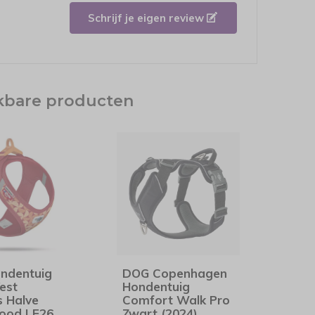
Schrijf je eigen review
jkbare producten
ondentuig
DOG Copenhagen
est
Hondentuig
s Halve
Comfort Walk Pro
Rood LE26
Zwart (2024)