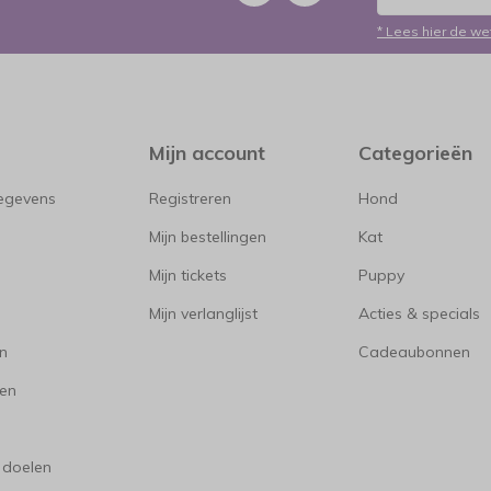
* Lees hier de we
Mijn account
Categorieën
gegevens
Registreren
Hond
Mijn bestellingen
Kat
Mijn tickets
Puppy
Mijn verlanglijst
Acties & specials
en
Cadeaubonnen
en
 doelen