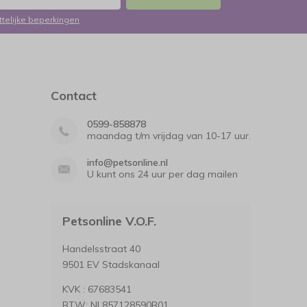
ttelijke beperkingen
Contact
0599-858878
maandag t/m vrijdag van 10-17 uur.
info@petsonline.nl
U kunt ons 24 uur per dag mailen
Petsonline V.O.F.
Handelsstraat 40
9501 EV Stadskanaal
KVK : 67683541
BTW: NL857128590B01