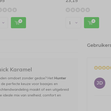
95
23,15
Gebruiker
ick Karamel
conden omdoet zonder gedoe? Het
Hunter
JD
 de perfecte keuze voor baasjes en
 ochtendwandeling maakt of een uitgebreid
de ideale mix van snelheid, comfort en