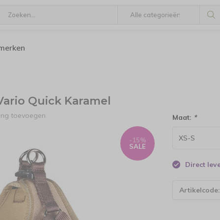
 merken
ario Quick Karamel
ling toevoegen
Maat:
*
-15%
SALE
Direct le
Artikelcode