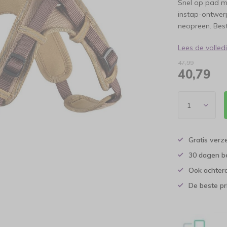
Snel op pad me
instap-ontwer
neopreen. Best
Lees de volle
47,99
40,79
Gratis verz
30 dagen b
Ook achtera
De beste pr