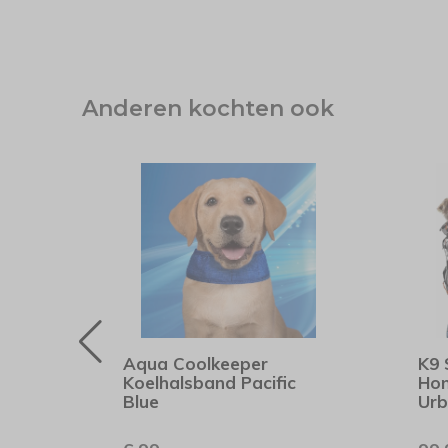
Anderen kochten ook
nd
Aqua Coolkeeper
K9 
Koelhalsband Pacific
Hon
Blue
Urb