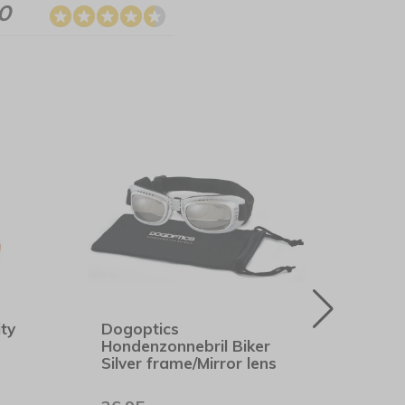
.0
ty
Dogoptics
Aqua
Hondenzonnebril Biker
Koel
Silver frame/Mirror lens
West