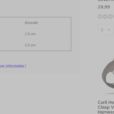
28,99
Breedte
1,5 cm
1,5 cm
or informatie !
Curli H
Clasp V
Harness