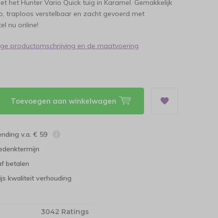
t het Hunter Vario Quick tuig in Karamel. Gemakkelijk
p, traploos verstelbaar en zacht gevoerd met
el nu online!
dige productomschrijving en de maatvoering
Toevoegen aan winkelwagen
ending v.a. € 59
edenktermijn
f betalen
ijs kwaliteit verhouding
3042 Ratings