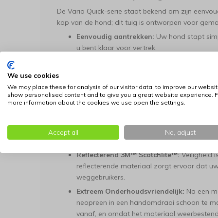
De Vario Quick-serie staat bekend om zijn eenvo
kop van de hond; dit tuig is ontworpen voor gema
Eenvoudig aantrekken:
Uw hond stapt simpe
u bent klaar voor vertrek.
Perfecte pasvorm:
Zowel de borst- als de b
zodat het tuigje altijd nauwsluitend en com
We use cookies
Comfortabel en Weerbestendig
We may place these for analysis of our visitor data, to improve our websit
show personalised content and to give you a great website experience. F
more information about the cookies we use open the settings.
Dankzij de combinatie van hoogwaardige materiale
betrouwbare partner onder alle omstandigheden:
Zachte Neopreen Voering:
Voor extra draa
Accept all
No, adjust
neopreen. Dit voorkomt schuren en zorgt da
Reflecterend 3M™ Scotchlite™:
Veiligheid i
reflecterende materiaal zorgt ervoor dat u
weggebruikers.
Extreem Onderhoudsvriendelijk:
Na een mo
neopreen in een handomdraai schoon te mak
vanaf, en omdat het materiaal weerbestendig