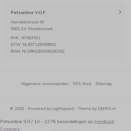
Petsonline V.O.F.
Handelsstraat 40
9501 EV Stadskanaal
KVK : 67683541
BTW: NL857128590B01
IBAN: NL59INGB0006200362
Algemene voorwaarden
RSS-feed
Sitemap
© 2026 - Powered by
Lightspeed
- Theme by
DMWS.nl
Petsonline
9.0
/
10
-
2276
beoordelingen op
Feedback
Company