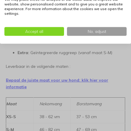
website, show personalised content and to give you a great website
experience. For more information about the cookies we use open the
Verstelbaarheid:
4-punts systeem voor een
settings.
ergonomische pasvorm
Accept all
No, adjust
Veiligheid:
Voorzien van 3M™ Scotchlite™
reflecterende elementen
Extra:
Geïntegreerde ruggreep (vanaf maat S-M)
Leverbaar in de volgende maten :
Bepaal de juiste maat voor uw hond: klik hier voor
informatie
Maat
Nekomvang
Borstomvang
XS-S
38 - 62 vm
37 - 53 cm
S-M
46 - 82 cm
47 - 69 cm