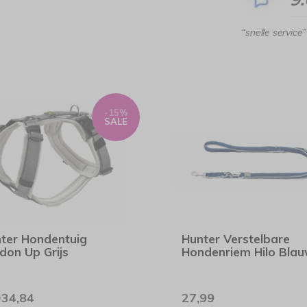
“snelle service”
-15%
SALE
ter Hondentuig
Hunter Verstelbare
don Up Grijs
Hondenriem Hilo Bla
34,84
27,99
9