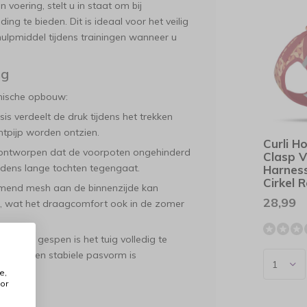
voering, stelt u in staat om bij
ng te bieden. Dit is ideaal voor het veilig
hulpmiddel tijdens trainingen wanneer u
ng
hnische opbouw:
s verdeelt de druk tijdens het trekken
htpijp worden ontzien.
Curli H
o ontworpen dat de voorpoten ongehinderd
Clasp V
ijdens lange tochten tegengaat.
Harnes
Cirkel 
mend mesh aan de binnenzijde kan
28,99
, wat het draagcomfort ook in de zomer
stelbare gespen is het tuig volledig te
rdoor een stabiele pasvorm is
e,
or