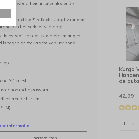
t betrouwbaarheid in uiteenlopende
3M™ Scotchlite™ reflectie zorgt voor een
eiligheid in het verkeer verhoogt.
st kunststof en robuuste metalen ringen
nd is tegen de trekkracht van uw hond.
greep
Kurgo V
Honden
de aut
end 3D-mesh
n ergonomische pasvorm
42,99
flecterende biezen
 S-M)
oor informatie
Borstomvang