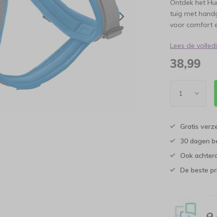
Ontdek het Hu
tuig met handg
voor comfort e
Lees de volle
38,99
Gratis verz
30 dagen b
Ook achtera
De beste pr
9