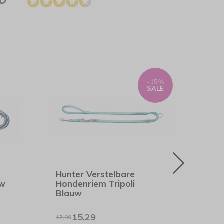
-15%
SALE
Hunter Verstelbare
Hunt
uw
Hondenriem Tripoli
Hond
Blauw
15,29
27,9
17,99