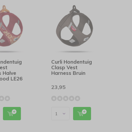
ondentuig
Curli Hondentuig
est
Clasp Vest
s Halve
Harness Bruin
Rood LE26
23,95