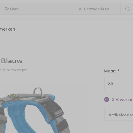
 merken
 Blauw
ling toevoegen
Maat:
*
3-6 werk
Artikelcode