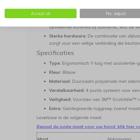
Het tuig is gebouwd om lang mee te gaan en bied
omstandigheden:
Accept all
No, adjust
Zichtbaarheid in het donker:
De verwerkte 
opvallende lichtinval bij duisternis, wat de v
Sterke hardware:
De combinatie van slijtva
zorgt voor een veilige verbinding die besta
Specificaties
Type:
Ergonomisch Y-tuig met assistentie-
Kleur:
Blauw
Materiaal:
Duurzaam polyamide met adem
Verstelbaarheid:
4-punts systeem voor ee
Veiligheid:
Voorzien van 3M™ Scotchlite™ re
Extra:
Geïntegreerde ruggreep (vanaf maat
Leverbaar in de volgende maat:
Bepaal de juiste maat voor uw hond: klik hier v
Maat
Nekomvang