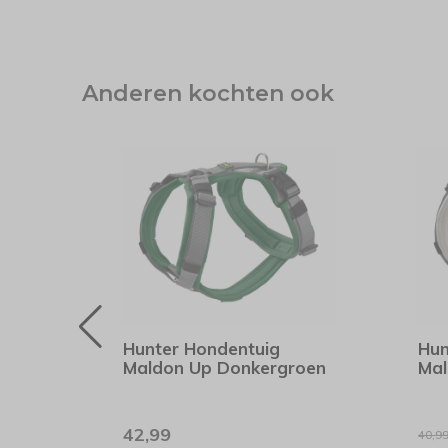
Anderen kochten ook
-15%
SALE
ivo
Hunter Hondentuig
Hun
Maldon Up Donkergroen
Mal
42,99
40,9