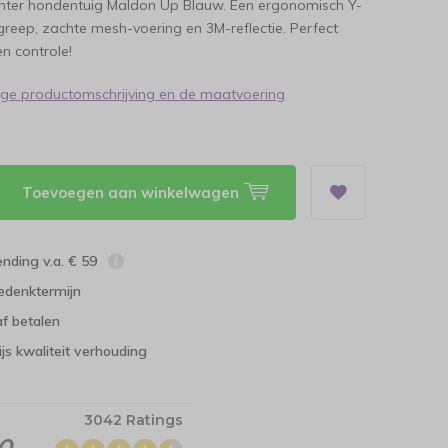
nter hondentuig Maldon Up Blauw. Een ergonomisch Y-
reep, zachte mesh-voering en 3M-reflectie. Perfect
n controle!
dige productomschrijving en de maatvoering
Toevoegen aan winkelwagen
ending v.a. € 59
edenktermijn
f betalen
ijs kwaliteit verhouding
3042 Ratings
.0