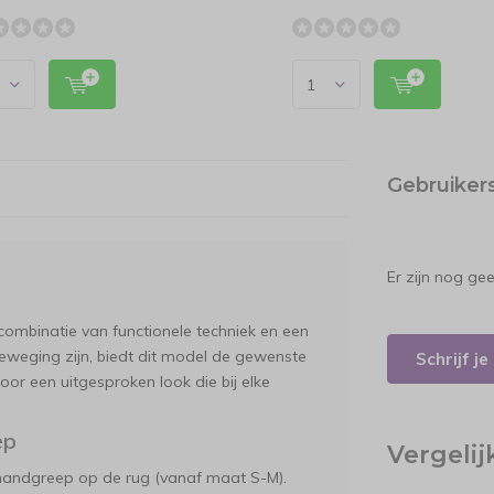
Gebruiker
Er zijn nog ge
combinatie van functionele techniek en een
 beweging zijn, biedt dit model de gewenste
Schrijf j
oor een uitgesproken look die bij elke
ep
Vergeli
 handgreep op de rug (vanaf maat S-M).