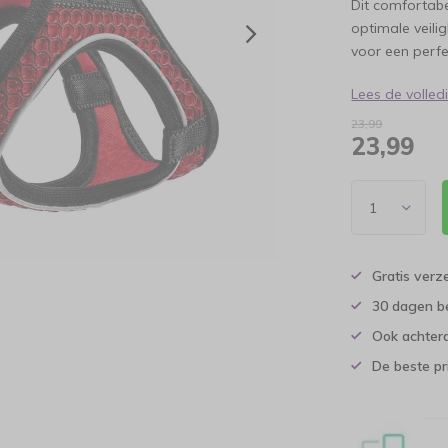
Dit comfortab
optimale veili
voor een perf
Lees de volle
23,99
23,99
Gratis verz
30 dagen b
Ook achtera
De beste pr