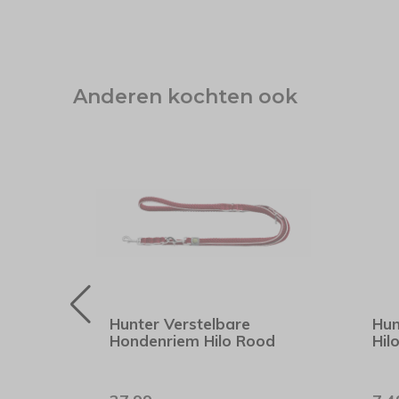
Anderen kochten ook
Hunter Verstelbare
Hun
ijs
Hondenriem Hilo Rood
Hil