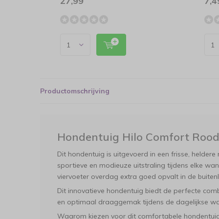
27,99
7,4
Productomschrijving
Hondentuig Hilo Comfort Roo
Dit hondentuig is uitgevoerd in een frisse, heldere 
sportieve en modieuze uitstraling tijdens elke wa
viervoeter overdag extra goed opvalt in de buitenl
Dit innovatieve hondentuig biedt de perfecte comb
en optimaal draaggemak tijdens de dagelijkse wa
Waarom kiezen voor dit comfortabele hondentuig?