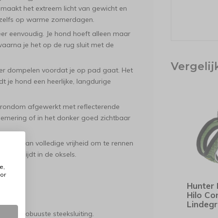
maakt het extreem licht van gewicht en
 zelfs op warme zomerdagen.
r eenvoudig. Je hond hoeft alleen maar
waarna je het op de rug sluit met de
Vergeli
ter dompelen voordat je op pad gaat. Het
t je hond een heerlijke, langdurige
je rondom afgewerkt met reflecterende
hemering of in het donker goed zichtbaar
hond van volledige vrijheid om te rennen
t of snijdt in de oksels.
e,
or
Hunter
eriaal.
Hilo Co
ren).
Lindeg
n een robuuste steeksluiting.