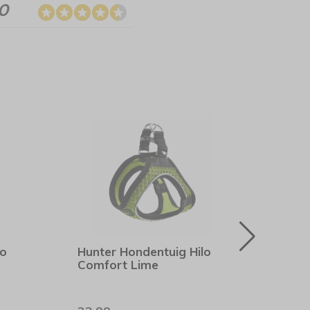
.0
lo
Hunter Hondentuig Hilo
Hunt
Comfort Lime
Hilo