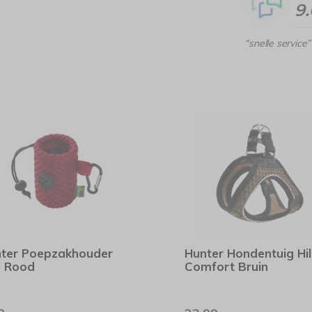
9
“snelle service”
ter Poepzakhouder
Hunter Hondentuig Hi
o Rood
Comfort Bruin