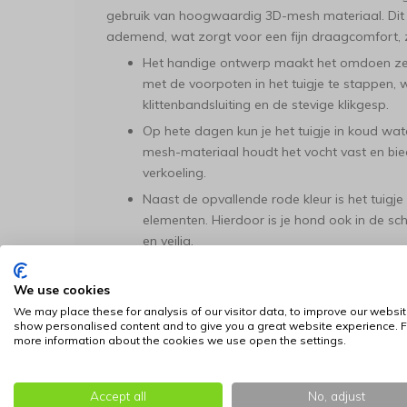
gebruik van hoogwaardig 3D-mesh materiaal. Dit 
ademend, wat zorgt voor een fijn draagcomfort,
Het handige ontwerp maakt het omdoen zee
met de voorpoten in het tuigje te stappen, 
klittenbandsluiting en de stevige klikgesp.
Op hete dagen kun je het tuigje in koud wa
mesh-materiaal houdt het vocht vast en bied
verkoeling.
Naast de opvallende rode kleur is het tuig
elementen. Hierdoor is je hond ook in de sc
en veilig.
Door de ergonomische vormgeving geniet je 
en te spelen, zonder dat het materiaal schuur
We use cookies
We may place these for analysis of our visitor data, to improve our websit
Belangrijkste specificaties
show personalised content and to give you a great website experience. F
more information about the cookies we use open the settings.
Materiaal:
Ademend polyester 3D-mesh mat
Kleur:
Rood (ook verkrijgbaar in andere kleu
Accept all
No, adjust
Sluiting:
Combinatie van sterke klittenband e