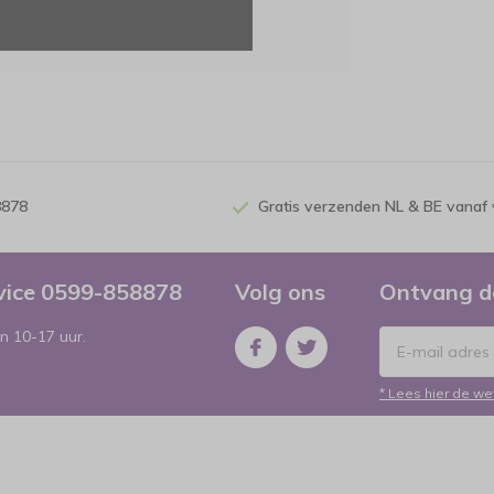
8878
Gratis verzenden NL & BE vanaf 
rvice 0599-858878
Volg ons
Ontvang d
n 10-17 uur.
* Lees hier de we