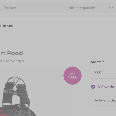
 merken
rt Rood
ling toevoegen
Maat:
*
0%
SALE
3-6 werk
Artikelcode