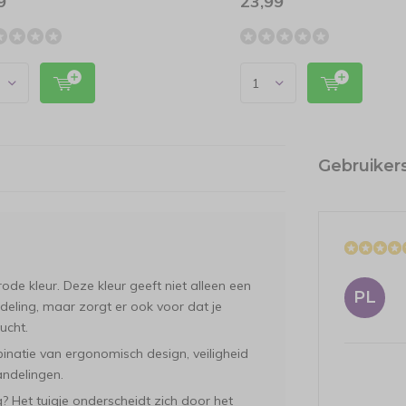
9
23,99
Gebruiker
d
rode kleur. Deze kleur geeft niet alleen een
PL
ndeling, maar zorgt er ook voor dat je
ucht.
inatie van ergonomisch design, veiligheid
ndelingen.
 Het tuigje onderscheidt zich door het