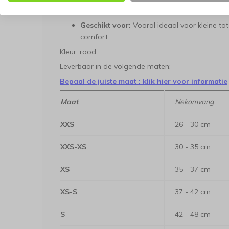
Onderhoud:
Sneldrogend en eenvoudig met
Geschikt voor:
Vooral ideaal voor kleine t
comfort.
Kleur: rood.
Leverbaar in de volgende maten:
Bepaal de juiste maat : klik hier voor informatie
Maat
Nekomvang
XXS
26 - 30 cm
XXS-XS
30 - 35 cm
XS
35 - 37 cm
XS-S
37 - 42 cm
S
42 - 48 cm