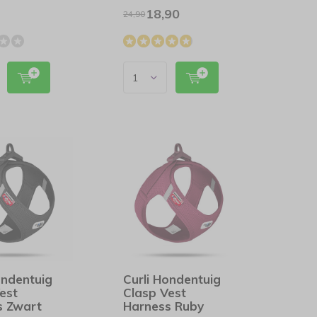
18,90
24,90
ondentuig
Curli Hondentuig
est
Clasp Vest
s Zwart
Harness Ruby