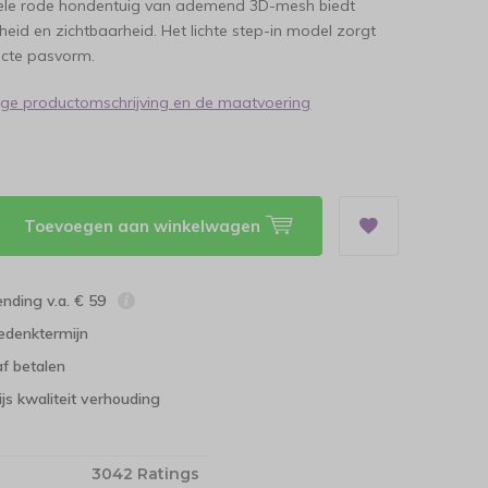
ele rode hondentuig van ademend 3D-mesh biedt
gheid en zichtbaarheid. Het lichte step-in model zorgt
ecte pasvorm.
dige productomschrijving en de maatvoering
Toevoegen aan winkelwagen
ending v.a. € 59
edenktermijn
f betalen
ijs kwaliteit verhouding
3042 Ratings