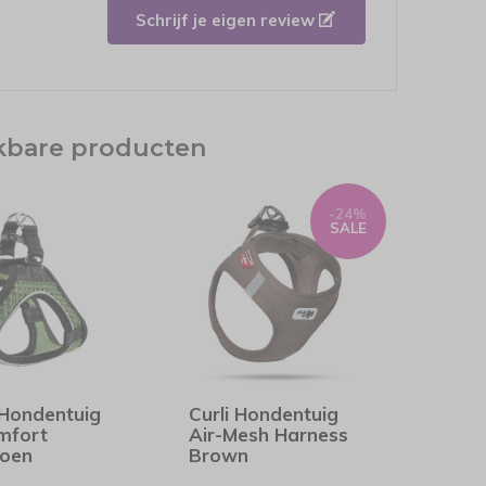
Schrijf je eigen review
jkbare producten
-24%
SALE
 Hondentuig
Curli Hondentuig
mfort
Air-Mesh Harness
roen
Brown