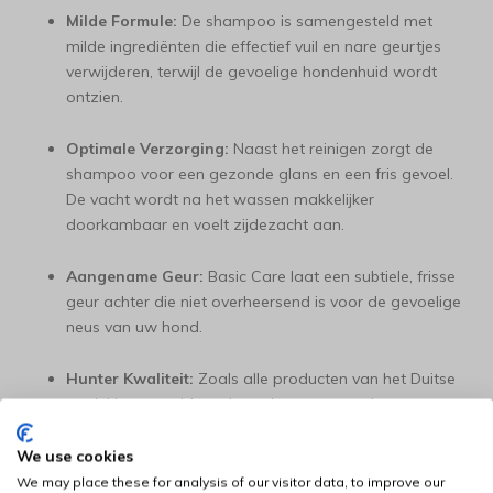
Milde Formule:
De shampoo is samengesteld met
milde ingrediënten die effectief vuil en nare geurtjes
verwijderen, terwijl de gevoelige hondenhuid wordt
ontzien.
Optimale Verzorging:
Naast het reinigen zorgt de
shampoo voor een gezonde glans en een fris gevoel.
De vacht wordt na het wassen makkelijker
doorkambaar en voelt zijdezacht aan.
Aangename Geur:
Basic Care laat een subtiele, frisse
geur achter die niet overheersend is voor de gevoelige
neus van uw hond.
Hunter Kwaliteit:
Zoals alle producten van het Duitse
merk Hunter, voldoet deze shampoo aan hoge
kwaliteitseisen, zodat u uw huisdier met een gerust
hart kunt wassen.
We use cookies
We may place these for analysis of our visitor data, to improve our