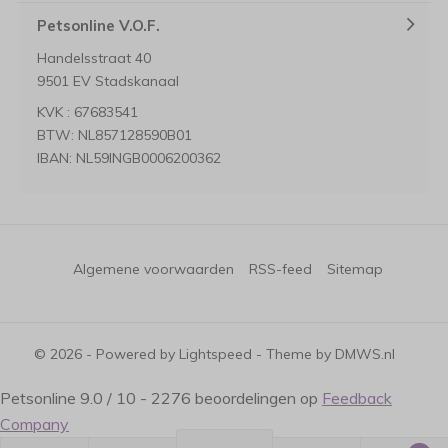
Petsonline V.O.F.
Handelsstraat 40
9501 EV Stadskanaal
KVK : 67683541
BTW: NL857128590B01
IBAN: NL59INGB0006200362
Algemene voorwaarden
RSS-feed
Sitemap
© 2026 - Powered by
Lightspeed
- Theme by
DMWS.nl
Petsonline
9.0
/
10
-
2276
beoordelingen op
Feedback
Company