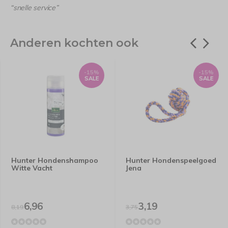
“snelle service”
Anderen kochten ook
-15%
-15%
SALE
SALE
Hunter Hondenshampoo
Hunter Hondenspeelgoed
Witte Vacht
Jena
6,96
3,19
8,19
3,75