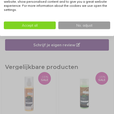
website, show personalised content and to give you a great website
Inhoud: 200 ml.
experience. For more information about the cookies we use open the
settings.
Reviews
Accept all
No, adjust
Er zijn nog geen reviews geschreven over dit product.
Schrijf je eigen review
Vergelijkbare producten
-15%
-15%
SALE
SALE