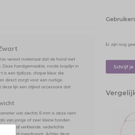
Gebruiker
Er zijn nog ge
Zwart
as vereist materiaal dat de hond niet
. Deze handgemaakte, ronde looplijn in
Schrijf j
is een tijdloze, chique kleur die
n direct zorgt voor een rustige,
ze lijn een stijlvol accessoire dat
Vergeli
ewicht
diameter van slechts 6 mm is deze riem
s van jonge of zeer kleine honden
 speciaal verkleinde, vederlichte
zware last meedraagt. Achter deze