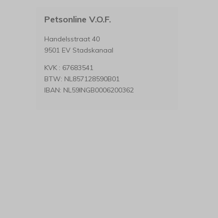
Petsonline V.O.F.
Handelsstraat 40
9501 EV Stadskanaal
KVK : 67683541
BTW: NL857128590B01
IBAN: NL59INGB0006200362