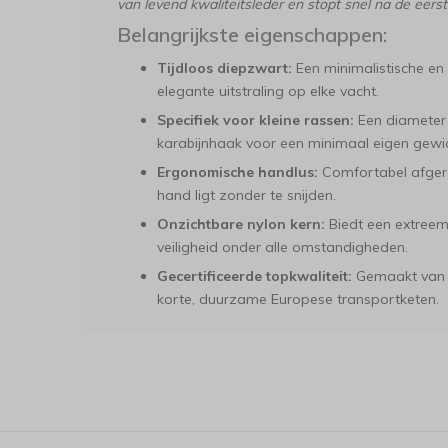
van levend kwaliteitsleder en stopt snel na de eers
Belangrijkste eigenschappen:
Tijdloos diepzwart:
Een minimalistische en 
elegante uitstraling op elke vacht.
Specifiek voor kleine rassen:
Een diameter 
karabijnhaak voor een minimaal eigen gewic
Ergonomische handlus:
Comfortabel afgero
hand ligt zonder te snijden.
Onzichtbare nylon kern:
Biedt een extreem
veiligheid onder alle omstandigheden.
Gecertificeerde topkwaliteit:
Gemaakt van c
korte, duurzame Europese transportketen.