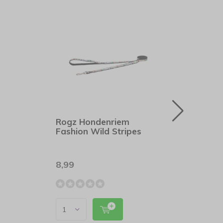
Rogz Hondenriem
Rogz
Fashion Wild Stripes
Fash
8,99
5,99