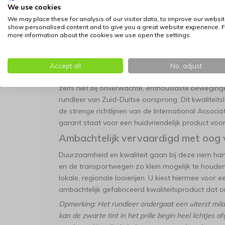
We use cookies
verfijnde buitenzijde schuilt echter een enorme kr
We may place these for analysis of our visitor data, to improve our websit
die over de hele lengte is ingenaaid. Deze verste
show personalised content and to give you a great website experience. F
treksterkte en maakt de riem volledig scheurbeste
more information about the cookies we use open the settings.
Ergonomische grip en natuurzuiver 
Dankzij de complexe ronde stiksels en de geïntegree
Accept all
No, adjust
warm in de handpalm. Het materiaal snijdt niet in
zelfs niet bij onverwachte, enthousiaste bewegin
rundleer van Zuid-Duitse oorsprong. Dit kwaliteitsl
de strenge richtlijnen van de International Associat
garant staat voor een huidvriendelijk product voo
Ambachtelijk vervaardigd met oog 
Duurzaamheid en kwaliteit gaan bij deze riem ha
en de transportwegen zo klein mogelijk te houden
lokale, regionale looierijen. U kiest hiermee voor
ambachtelijk gefabriceerd kwaliteitsproduct dat o
Opmerking: Het rundleer ondergaat een uiterst mild
kan de zwarte tint in het prille begin heel lichtjes a