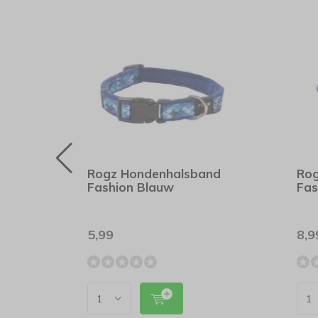
nd
Rogz Hondenhalsband
Rog
Fashion Blauw
Fas
5,99
8,9