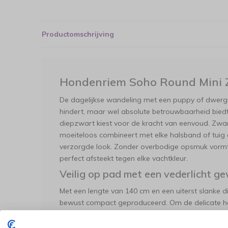
Productomschrijving
Hondenriem Soho Round Mini 
De dagelijkse wandeling met een puppy of dwergr
hindert, maar wel absolute betrouwbaarheid biedt
diepzwart kiest voor de kracht van eenvoud. Zwart 
moeiteloos combineert met elke halsband of tuig e
verzorgde look. Zonder overbodige opsmuk vormt de
perfect afsteekt tegen elke vachtkleur.
Veilig op pad met een vederlicht g
Met een lengte van 140 cm en een uiterst slanke 
bewust compact geproduceerd. Om de delicate hal
optimaal te beschermen, is de lijn voorzien van een
musketonhaak. Dit voorkomt dat de hond een te 