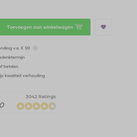
Toevoegen aan winkelwagen
ending v.a. € 59
edenktermijn
f betalen
ijs kwaliteit verhouding
3042 Ratings
.0