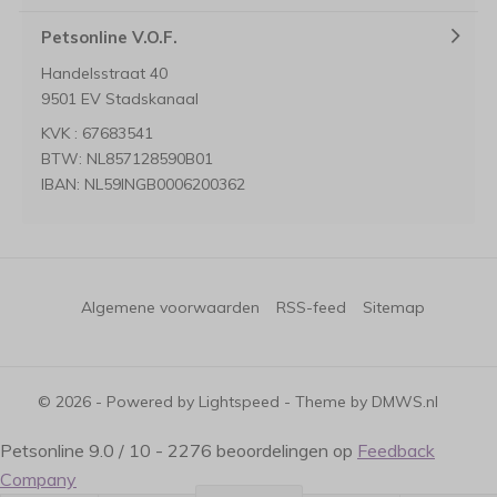
Petsonline V.O.F.
Handelsstraat 40
9501 EV Stadskanaal
KVK : 67683541
BTW: NL857128590B01
IBAN: NL59INGB0006200362
Algemene voorwaarden
RSS-feed
Sitemap
© 2026 - Powered by
Lightspeed
- Theme by
DMWS.nl
Petsonline
9.0
/
10
-
2276
beoordelingen op
Feedback
Company