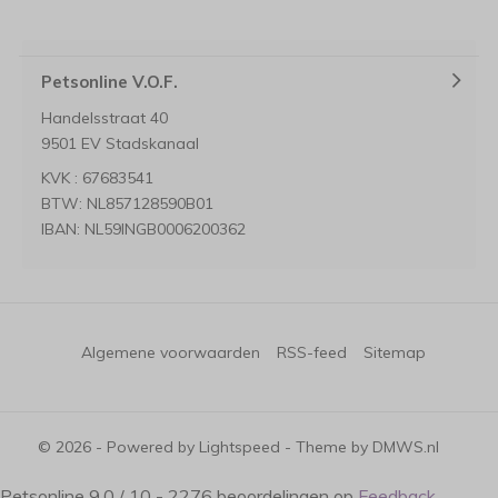
Petsonline V.O.F.
Handelsstraat 40
9501 EV Stadskanaal
KVK : 67683541
BTW: NL857128590B01
IBAN: NL59INGB0006200362
Algemene voorwaarden
RSS-feed
Sitemap
© 2026 - Powered by
Lightspeed
- Theme by
DMWS.nl
Petsonline
9.0
/
10
-
2276
beoordelingen op
Feedback