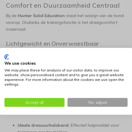
Comfort en Duurzaamheid Centraal
Bij de
Hunter Solid Education
staat het welzijn van de hond
voorop. Ondanks de trainingsfunctie is het draagcomfort
maximaal:
Lichtgewicht en Onverwoestbaar
De halsband is licht genoeg voor dagelijks comfort, maar
robuust genoeg om de krachten van grotere, actieve honden
We use cookies
te weerstaan. De naadloos afgewerkte metalen ringen
We may place these for analysis of our visitor data, to improve our
garanderen dat de lijn altijd soepel beweegt voor een snelle
website, show personalised content and to give you a great website
experience. For more information about the cookies we use open the
ontspanning van de halsband.
settings.
De voordelen op een rij:
Accept all
No, adjust
Gemaakt van premium rundleer:
Duurzaam, soepel en
weerbestendig.
Ideale dressuurhalsband:
Effectief hulpmiddel voor