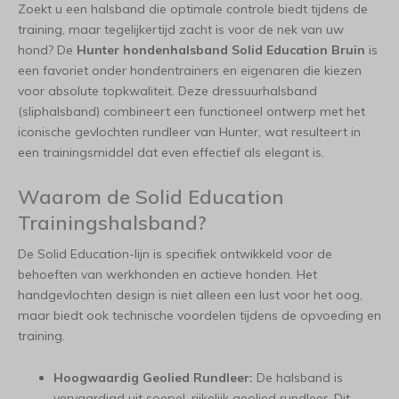
Zoekt u een halsband die optimale controle biedt tijdens de
training, maar tegelijkertijd zacht is voor de nek van uw
hond? De
Hunter hondenhalsband Solid Education Bruin
is
een favoriet onder hondentrainers en eigenaren die kiezen
voor absolute topkwaliteit. Deze dressuurhalsband
(sliphalsband) combineert een functioneel ontwerp met het
iconische gevlochten rundleer van Hunter, wat resulteert in
een trainingsmiddel dat even effectief als elegant is.
Waarom de Solid Education
Trainingshalsband?
De Solid Education-lijn is specifiek ontwikkeld voor de
behoeften van werkhonden en actieve honden. Het
handgevlochten design is niet alleen een lust voor het oog,
maar biedt ook technische voordelen tijdens de opvoeding en
training.
Hoogwaardig Geolied Rundleer:
De halsband is
vervaardigd uit soepel, rijkelijk geolied rundleer. Dit