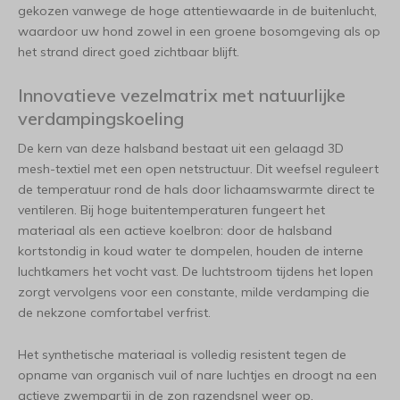
gekozen vanwege de hoge attentiewaarde in de buitenlucht,
waardoor uw hond zowel in een groene bosomgeving als op
het strand direct goed zichtbaar blijft.
Innovatieve vezelmatrix met natuurlijke
verdampingskoeling
De kern van deze halsband bestaat uit een gelaagd 3D
mesh-textiel met een open netstructuur. Dit weefsel reguleert
de temperatuur rond de hals door lichaamswarmte direct te
ventileren. Bij hoge buitentemperaturen fungeert het
materiaal als een actieve koelbron: door de halsband
kortstondig in koud water te dompelen, houden de interne
luchtkamers het vocht vast. De luchtstroom tijdens het lopen
zorgt vervolgens voor een constante, milde verdamping die
de nekzone comfortabel verfrist.
Het synthetische materiaal is volledig resistent tegen de
opname van organisch vuil of nare luchtjes en droogt na een
actieve zwempartij in de zon razendsnel weer op.