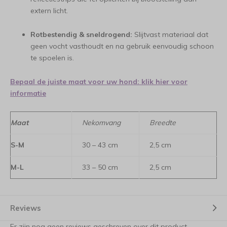
extern licht.
Rotbestendig & sneldrogend:
Slijtvast materiaal dat
geen vocht vasthoudt en na gebruik eenvoudig schoon
te spoelen is.
Bepaal de juiste maat voor uw hond: klik hier voor
informatie
Maat
Nekomvang
Breedte
S-M
30 – 43 cm
2,5 cm
M-L
33 – 50 cm
2,5 cm
Reviews
Er zijn nog geen reviews geschreven over dit product.