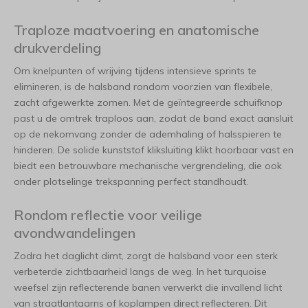
Traploze maatvoering en anatomische
drukverdeling
Om knelpunten of wrijving tijdens intensieve sprints te
elimineren, is de halsband rondom voorzien van flexibele,
zacht afgewerkte zomen. Met de geïntegreerde schuifknop
past u de omtrek traploos aan, zodat de band exact aansluit
op de nekomvang zonder de ademhaling of halsspieren te
hinderen. De solide kunststof kliksluiting klikt hoorbaar vast en
biedt een betrouwbare mechanische vergrendeling, die ook
onder plotselinge trekspanning perfect standhoudt.
Rondom reflectie voor veilige
avondwandelingen
Zodra het daglicht dimt, zorgt de halsband voor een sterk
verbeterde zichtbaarheid langs de weg. In het turquoise
weefsel zijn reflecterende banen verwerkt die invallend licht
van straatlantaarns of koplampen direct reflecteren. Dit