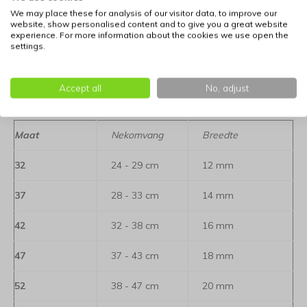
We may place these for analysis of our visitor data, to improve our
Sluiting:
Stevige, klassieke metalen gesp.
website, show personalised content and to give you a great website
experience. For more information about the cookies we use open the
settings.
Productie:
Handgemaakt Duits kwaliteitsproduct.
Bepaal de juiste maat voor uw hond: klik hier voor
Accept all
No, adjust
informatie
Maat
Nekomvang
Breedte
32
24 - 29 cm
12 mm
37
28 - 33 cm
14 mm
42
32 - 38 cm
16 mm
47
37 - 43 cm
18 mm
52
38 - 47 cm
20 mm