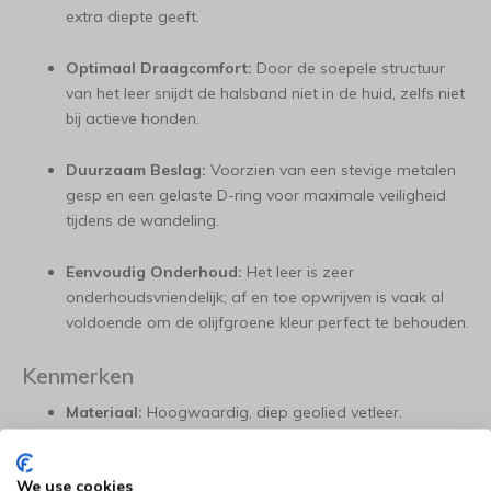
extra diepte geeft.
Optimaal Draagcomfort:
Door de soepele structuur
van het leer snijdt de halsband niet in de huid, zelfs niet
bij actieve honden.
Duurzaam Beslag:
Voorzien van een stevige metalen
gesp en een gelaste D-ring voor maximale veiligheid
tijdens de wandeling.
Eenvoudig Onderhoud:
Het leer is zeer
onderhoudsvriendelijk; af en toe opwrijven is vaak al
voldoende om de olijfgroene kleur perfect te behouden.
Kenmerken
Materiaal:
Hoogwaardig, diep geolied vetleer.
Kleur:
Eigentijds en natuurlijk olijfgroen.
We use cookies