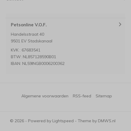
Petsonline V.O.F.
Handelsstraat 40
9501 EV Stadskanaal
KVK : 67683541
BTW: NL857128590B01
IBAN: NL59INGB0006200362
Algemene voorwaarden
RSS-feed
Sitemap
© 2026 - Powered by
Lightspeed
- Theme by
DMWS.nl