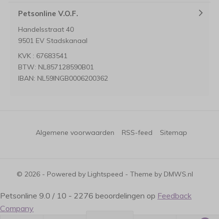
Petsonline V.O.F.
Handelsstraat 40
9501 EV Stadskanaal
KVK : 67683541
BTW: NL857128590B01
IBAN: NL59INGB0006200362
Algemene voorwaarden
RSS-feed
Sitemap
© 2026 - Powered by
Lightspeed
- Theme by
DMWS.nl
Petsonline
9.0
/
10
-
2276
beoordelingen op
Feedback
Company