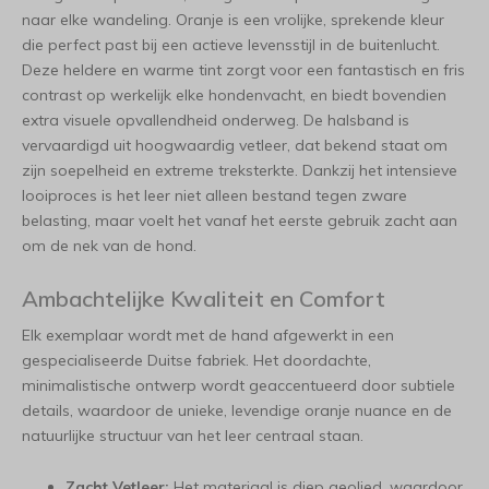
naar elke wandeling. Oranje is een vrolijke, sprekende kleur
die perfect past bij een actieve levensstijl in de buitenlucht.
Deze heldere en warme tint zorgt voor een fantastisch en fris
contrast op werkelijk elke hondenvacht, en biedt bovendien
extra visuele opvallendheid onderweg. De halsband is
vervaardigd uit hoogwaardig vetleer, dat bekend staat om
zijn soepelheid en extreme treksterkte. Dankzij het intensieve
looiproces is het leer niet alleen bestand tegen zware
belasting, maar voelt het vanaf het eerste gebruik zacht aan
om de nek van de hond.
Ambachtelijke Kwaliteit en Comfort
Elk exemplaar wordt met de hand afgewerkt in een
gespecialiseerde Duitse fabriek. Het doordachte,
minimalistische ontwerp wordt geaccentueerd door subtiele
details, waardoor de unieke, levendige oranje nuance en de
natuurlijke structuur van het leer centraal staan.
Zacht Vetleer:
Het materiaal is diep geolied, waardoor