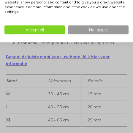
Materiaal:
Hoogwaardig, diep geolied vetleer.
website, show personalised content and to give you a great website
experience. For more information about the cookies we use open the
settings.
Kleur:
Dynamisch en opvallend oranje.
Sluiting:
Stevige, klassieke metalen gesp.
Accept all
No, adjust
Productie:
Handgemaakt Duits kwaliteitsproduct.
Bepaal de juiste maat voor uw hond: klik hier voor
informatie
Maat
Nekomvang
Breedte
M
30 - 45 cm
15 mm
L
40 - 55 cm
20 mm
XL
45 - 65 cm
25 mm