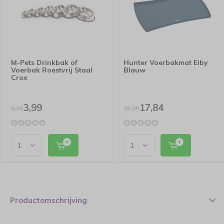
M-Pets Drinkbak of
Hunter Voerbakmat Eiby
Voerbak Roestvrij Staal
Blauw
Crox
3,99
17,84
6,73
20,99
Productomschrijving