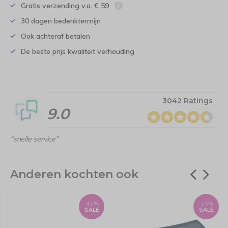
Gratis verzending v.a. € 59
30 dagen bedenktermijn
Ook achteraf betalen
De beste prijs kwaliteit verhouding
3042 Ratings
9.0
“snelle service”
Anderen kochten ook
-41%
-15%
SALE
SALE