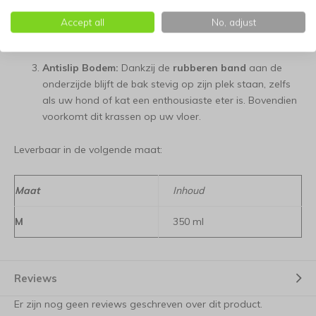
Volledig Vaatwasserbestendig:
Zowel de melamine
houder als de roestvrijstalen binnenbak kunnen na
Accept all
No, adjust
gebruik gewoon in de vaatwasser.
Antislip Bodem:
Dankzij de
rubberen band
aan de
onderzijde blijft de bak stevig op zijn plek staan, zelfs
als uw hond of kat een enthousiaste eter is. Bovendien
voorkomt dit krassen op uw vloer.
Leverbaar in de volgende maat:
Maat
Inhoud
M
350 ml
Reviews
Er zijn nog geen reviews geschreven over dit product.