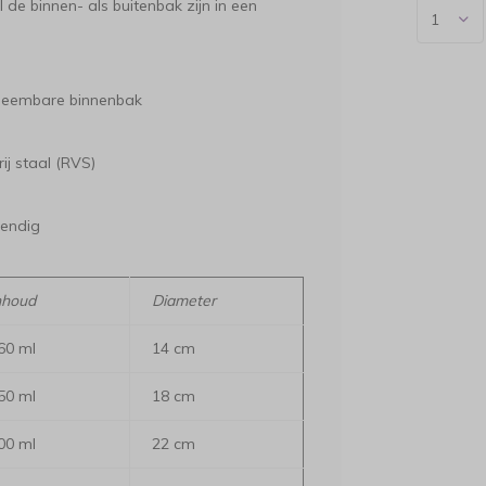
de binnen- als buitenbak zijn in een
tneembare binnenbak
j staal (RVS)
tendig
nhoud
Diameter
60 ml
14 cm
50 ml
18 cm
00 ml
22 cm