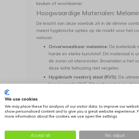
keuken of woonkamer.
Hoogwaardige Materialen: Melami
De kracht van deze voerbak zit in de slimme combi
meest hygiënische opties op de markt voor het co
natvoer.
Onverwoestbaar melamine:
De buitenbak i
harde en sterke kunststof. Dit materiaal is 
de zuren uit etensresten. Bovendien is het vol
deze witte behuizing niet vergelen.
Hygiënisch roestvrij staal (RVS):
De uitnee
hoogwaardig RVS. Dit materiaal is geurloos,
omdat bacteriën zich door het gladde opper
gravering op de bodem geeft de bak een ex
We use cookies
We may place these for analysis of our visitor data, to improve our websit
Gebruiksgemak en Stabiliteit
show personalised content and to give you a great website experience. F
more information about the cookies we use open the settings.
Bij het ontwerp is tot in detail gedacht aan het c
baasje:
Antislipbodem:
Een schuivende bak die tijd
Accept all
No, adjust