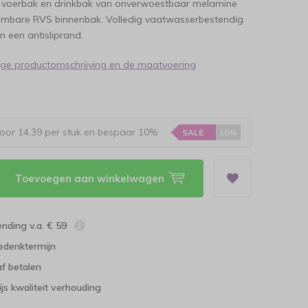
e voerbak en drinkbak van onverwoestbaar melamine
embare RVS binnenbak. Volledig vaatwasserbestendig
n een antisliprand.
dige productomschrijving en de maatvoering
oor 14,39 per stuk en bespaar 10%
SALE
10%
Toevoegen aan winkelwagen
ending v.a. € 59
edenktermijn
f betalen
ijs kwaliteit verhouding