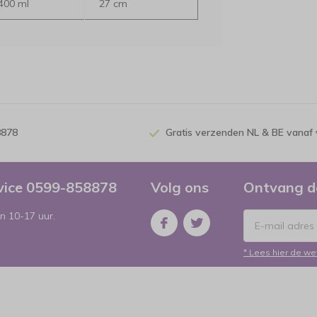
400 ml
27 cm
8878
Gratis verzenden NL & BE vanaf 
rvice 0599-858878
Volg ons
Ontvang d
n 10-17 uur.
* Lees hier de we