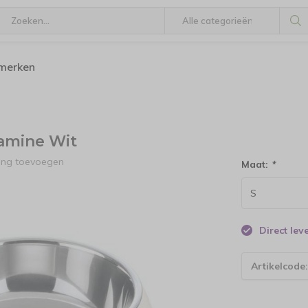
 merken
amine Wit
ling toevoegen
Maat:
*
Direct le
Artikelcode