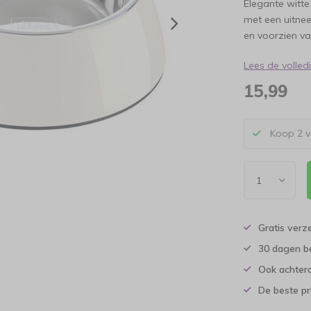
Elegante witt
met een uitne
en voorzien va
Lees de volle
15,99
Koop 2 v
Gratis verz
30 dagen b
Ook achtera
De beste pr