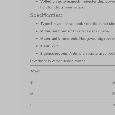
Volledig vaatwasmachinebestendig:
Zowel 
handomdraai weer schoon.
Specificaties:
Type:
Universele voerbak / drinkbak met ui
Materiaal houder:
Duurzaam melamine
Materiaal binnenbak:
Hoogwaardig roestvri
Kleur:
Wit
Eigenschappen:
Antislip en vaatwasserbes
Leverbaar in verschillende maten:
Maat
I
S
1
M
3
L
7