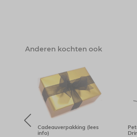
Anderen kochten ook
Cadeauverpakking (lees
Pet
own
info)
Dri