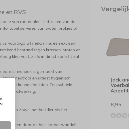
Vergeli
ne en RVS
natie van materialen. Het is een van de
mfortabel serveren van water, brokjes of
s vervaardigd uit melamine, een extreem
uitstekend bestand tegen krassen, stoten en
ledig kleurvast; zelfs in direct zonlicht zal
mbare binnenbak is gemaakt van
 smaakneutraal en uiterst hygiënisch,
Jack an
vlak niet kunnen hechten. Een subtiele
Voerba
Appetit
clusieve afwerking.
e,
or
8,95
omfort van zowel het huisdier als het
ens het eten door de hele kamer wandelt,