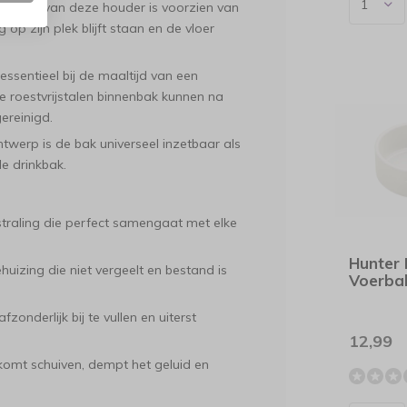
derkant van deze houder is voorzien van
op zijn plek blijft staan en de vloer
essentieel bij de maaltijd van een
e roestvrijstalen binnenbak kunnen na
ereinigd.
twerp is de bak universeel inzetbaar als
e drinkbak.
traling die perfect samengaat met elke
Hunter 
izing die niet vergeelt en bestand is
Voerba
zonderlijk bij te vullen en uiterst
12,99
omt schuiven, dempt het geluid en