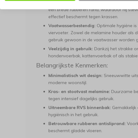
behoort hiermee tot de verleden tijd. De on
een brede rubberen rand, waardoor hij stevig 
effectief beschermt tegen krassen.
Vaatwasserbestendig:
Optimale hygiëne is 
viervoeter. Zowel de melamine houder als d
gebruik gewoon in de vaatwasser worden g
Veelzijdig in gebruik:
Dankzij het strakke on
hondenvoerbak, kattenvoerbak of als stabiel
Belangrijkste Kenmerken:
Minimalistisch wit design:
Sneeuwwitte uits
moderne woonstijl.
Kras- en stootvast melamine:
Duurzame behu
tegen intensief dagelijks gebruik.
Uitneembare RVS binnenbak:
Gemakkelijk af
hygiënisch in het gebruik.
Betrouwbare rubberen antisliprand:
Voork
beschermt gladde vloeren.