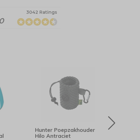
3042 Ratings
.0
Hunter Poepzakhouder
Curl
al
Hilo Antraciet
Mesh