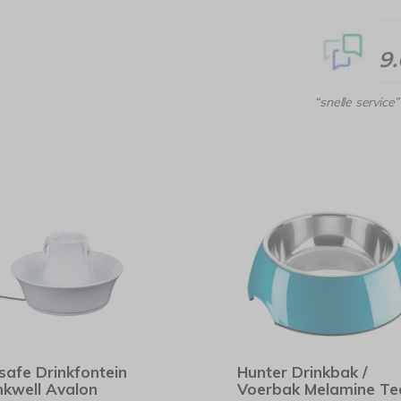
9
“snelle service”
safe Drinkfontein
Hunter Drinkbak /
nkwell Avalon
Voerbak Melamine Te