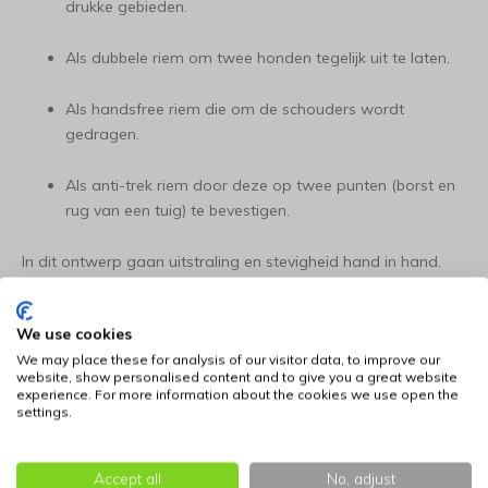
drukke gebieden.
Als dubbele riem om twee honden tegelijk uit te laten.
Als handsfree riem die om de schouders wordt
gedragen.
Als anti-trek riem door deze op twee punten (borst en
rug van een tuig) te bevestigen.
In dit ontwerp gaan uitstraling en stevigheid hand in hand.
Gemaakt van uitstekende kwaliteit nylon en voorzien van
robuuste, roestbestendige ringen. Deze ringen zijn speciaal
We use cookies
ontworpen zonder lasnaden en gemaakt van gegalvaniseerd
We may place these for analysis of our visitor data, to improve our
chroom, dat ongevoelig is voor aanslag.
website, show personalised content and to give you a great website
experience. For more information about the cookies we use open the
settings.
Met deze multifunctionele hondenriem is comfort, volledige
controle en een modieuze look met hartjes gegarandeerd.
Accept all
No, adjust