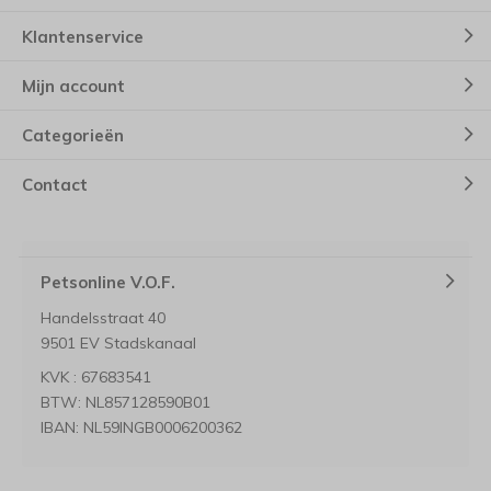
Klantenservice
Mijn account
Categorieën
Contact
Petsonline V.O.F.
Handelsstraat 40
9501 EV Stadskanaal
KVK : 67683541
BTW: NL857128590B01
IBAN: NL59INGB0006200362