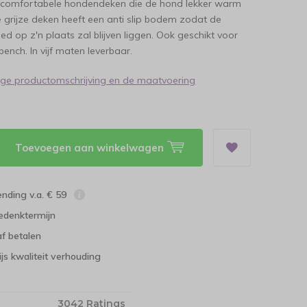
 comfortabele hondendeken die de hond lekker warm
 grijze deken heeft een anti slip bodem zodat de
ed op z'n plaats zal blijven liggen. Ook geschikt voor
bench. In vijf maten leverbaar.
dige productomschrijving en de maatvoering
Toevoegen aan winkelwagen
ending v.a. € 59
edenktermijn
f betalen
ijs kwaliteit verhouding
3042 Ratings