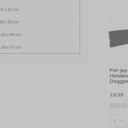
74 x 52 cm
89 x 59 cm
104 x 69 cm
118 x 75 cm
Pet-Joy
Honden
Doggyw
19,99