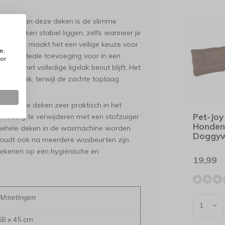
rdeel van deze deken is de slimme
ft de deken stabiel liggen, zelfs wanneer je
ekt. Dit maakt het een veilige keuze voor
e,
ok een ideale toevoeging voor in een
or
door het volledige ligvlak benut blijft. Het
ef gebruik, terwijl de zachte toplaag
ing is de deken zeer praktisch in het
Pet-Joy
envoudig te verwijderen met een stofzuiger
Honden
e gehele deken in de wasmachine worden
Doggyw
oudt ook na meerdere wasbeurten zijn
 rekenen op een hygiënische en
19,99
Afmetingen
58 x 45 cm