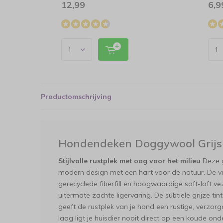
12,99
6,9
Productomschrijving
Hondendeken Doggywool Grijs
Stijlvolle rustplek met oog voor het milieu
Deze g
modern design met een hart voor de natuur. De vul
gerecyclede fiberfill en hoogwaardige soft-loft vez
uitermate zachte ligervaring. De subtiele grijze tint
geeft de rustplek van je hond een rustige, verzorgd
laag ligt je huisdier nooit direct op een koude on