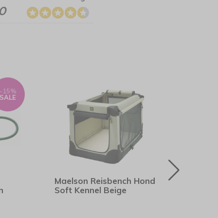
.0
-15%
SALE
Maelson Reisbench Hond
Hunt
n
Soft Kennel Beige
Casp