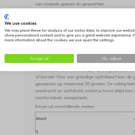
van soepele spieren en gewrichten.
Stabiliteit en veelzijdigheid in huis
Een groot voo
antislip-afwerking aan de onderzijde. Hierdoor blij
We use cookies
hond met een enthousiaste sprong zijn plekje opzo
We may place these for analysis of our visitor data, to improve our websit
gladde vloeren zoals parket of plavuizen, maar o
show personalised content and to give you a great website experience. F
more information about the cookies we use open the settings.
bench. De deken verschuift niet naar een hoek, waar
sterke materiaal is bestand tegen dagelijks intensi
uitnodigt tot urenlang ongestoord luieren.
Accept all
No, adjust
Eenvoudig schoon en fris
Ondanks de luxe uitstral
onderhoud. Haren en stof zijn op de grijze stof e
of borstel. Voor een grondige opfrisbeurt kan d
gewassen op maximaal 30 graden. De vulling beh
veerkracht en zachtheid, zodat je hond altijd kan
comfortabele slaapplaats.
Keuze uit verschillende maten:
Maat
S