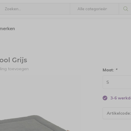
 merken
ol Grijs
ling toevoegen
Maat:
*
3-6 werk
Artikelcode