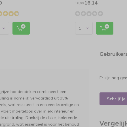
9
16,14
18,99
Gebruiker
Er zijn nog ge
rijze hondendeken combineert een
ling is namelijk vervaardigd uit 95%
Schrijf j
els, wat resulteert in een veerkrachtige en
 vloeit moeiteloos over in elk interieur en
e uitstraling. Dankzij de dikke, isolerende
Vergeli
dergrond, wat essentieel is voor het behoud