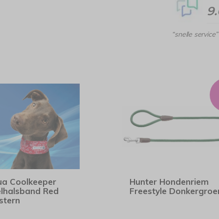
9
“snelle service”
a Coolkeeper
Hunter Hondenriem
lhalsband Red
Freestyle Donkergroe
stern