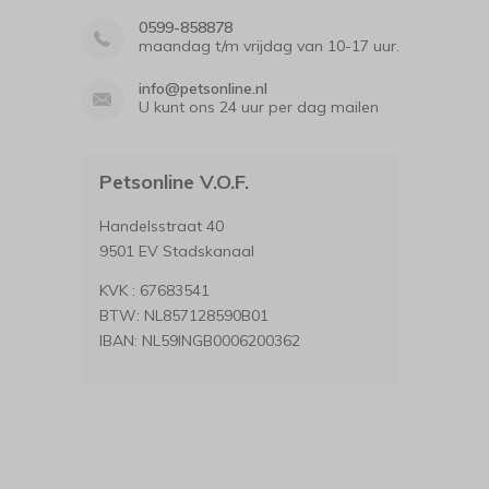
0599-858878
maandag t/m vrijdag van 10-17 uur.
info@petsonline.nl
U kunt ons 24 uur per dag mailen
Petsonline V.O.F.
Handelsstraat 40
9501 EV Stadskanaal
KVK : 67683541
BTW: NL857128590B01
IBAN: NL59INGB0006200362