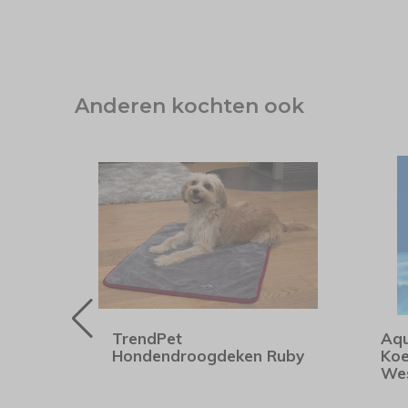
Anderen kochten ook
akje
TrendPet
Aqu
Hondendroogdeken Ruby
Koe
We