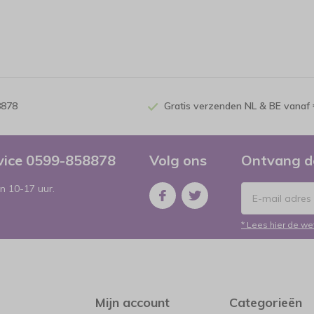
8878
Gratis verzenden NL & BE vanaf 
rvice 0599-858878
Volg ons
Ontvang d
n 10-17 uur.
* Lees hier de we
Mijn account
Categorieën