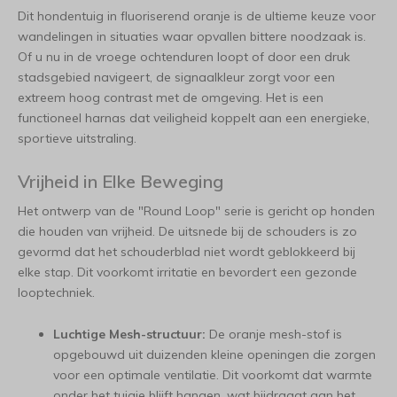
Dit hondentuig in fluoriserend oranje is de ultieme keuze voor
wandelingen in situaties waar opvallen bittere noodzaak is.
Of u nu in de vroege ochtenduren loopt of door een druk
stadsgebied navigeert, de signaalkleur zorgt voor een
extreem hoog contrast met de omgeving. Het is een
functioneel harnas dat veiligheid koppelt aan een energieke,
sportieve uitstraling.
Vrijheid in Elke Beweging
Het ontwerp van de "Round Loop" serie is gericht op honden
die houden van vrijheid. De uitsnede bij de schouders is zo
gevormd dat het schouderblad niet wordt geblokkeerd bij
elke stap. Dit voorkomt irritatie en bevordert een gezonde
looptechniek.
Luchtige Mesh-structuur:
De oranje mesh-stof is
opgebouwd uit duizenden kleine openingen die zorgen
voor een optimale ventilatie. Dit voorkomt dat warmte
onder het tuigje blijft hangen, wat bijdraagt aan het