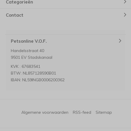
Categorieën
Contact
Petsonline V.O.F.
Handelsstraat 40
9501 EV Stadskanaal
KVK : 67683541
BTW: NL857128590B01
IBAN: NL59INGB0006200362
Algemene voorwaarden
RSS-feed
Sitemap