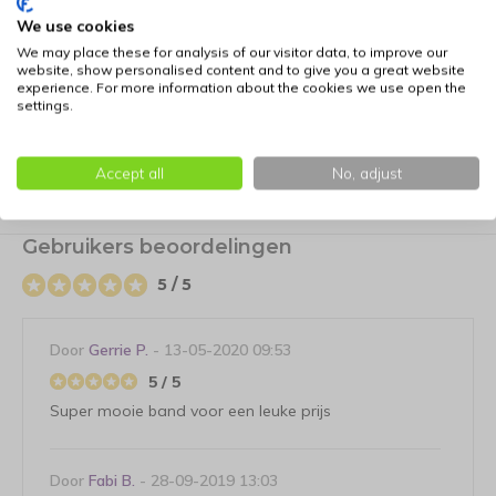
We use cookies
Let op: Dit is het allerlaatste beschikbare exemplaar van dit
specifieke model.
We may place these for analysis of our visitor data, to improve our
website, show personalised content and to give you a great website
experience. For more information about the cookies we use open the
Bepaal de juiste maat voor uw hond: klik hier voor
settings.
informatie
Accept all
No, adjust
Reviews
Gebruikers beoordelingen
5 / 5
Door
Gerrie P.
- 13-05-2020 09:53
5 / 5
Super mooie band voor een leuke prijs
Door
Fabi B.
- 28-09-2019 13:03