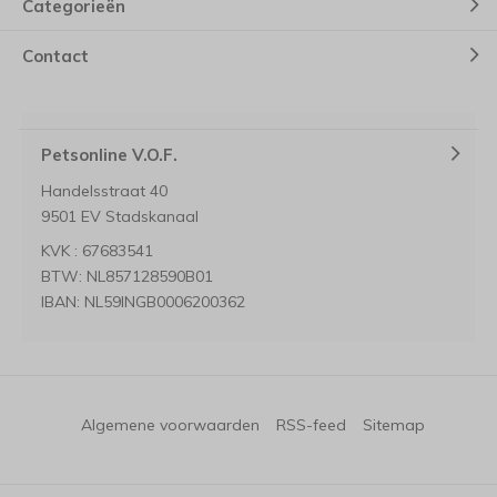
Categorieën
Contact
Petsonline V.O.F.
Handelsstraat 40
9501 EV Stadskanaal
KVK : 67683541
BTW: NL857128590B01
IBAN: NL59INGB0006200362
Algemene voorwaarden
RSS-feed
Sitemap