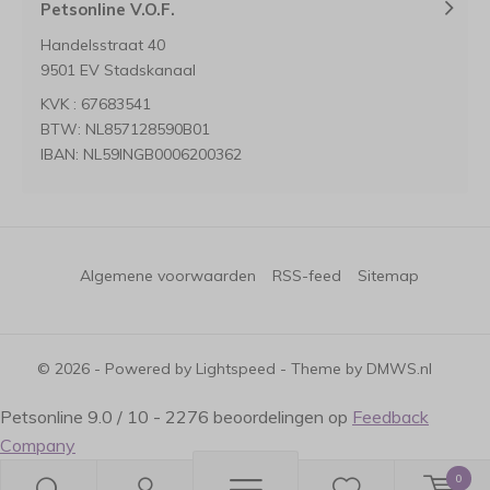
Petsonline V.O.F.
Handelsstraat 40
9501 EV Stadskanaal
KVK : 67683541
BTW: NL857128590B01
IBAN: NL59INGB0006200362
Algemene voorwaarden
RSS-feed
Sitemap
© 2026 - Powered by
Lightspeed
- Theme by
DMWS.nl
Petsonline
9.0
/
10
-
2276
beoordelingen op
Feedback
Company
0