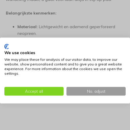
Belangrijkste kenmerken:
Materiaal:
Lichtgewicht en ademend geperforeerd
neopreen.
Draagstijl:
Eenvoudig te wisselen tussen heuptas en
We use cookies
crossbody-stijl.
We may place these for analysis of our visitor data, to improve our
website, show personalised content and to give you a great website
Opbergcapaciteit:
Ruimte voor smartphone, geld en
experience. For more information about the cookies we use open the
settings.
snacks voor de hond.
Afmetingen:
27 cm lang, 16 cm hoog en 5 cm diep.
Accept all
No, adjust
Pasvorm:
Zeer ruim verstelbaar van 100 cm tot 160 cm.