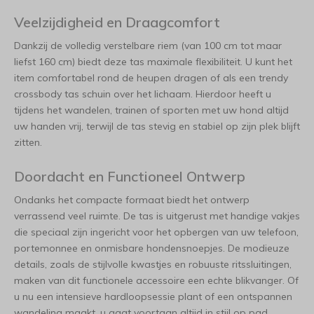
Veelzijdigheid en Draagcomfort
Dankzij de volledig verstelbare riem (van 100 cm tot maar
liefst 160 cm) biedt deze tas maximale flexibiliteit. U kunt het
item comfortabel rond de heupen dragen of als een trendy
crossbody tas schuin over het lichaam. Hierdoor heeft u
tijdens het wandelen, trainen of sporten met uw hond altijd
uw handen vrij, terwijl de tas stevig en stabiel op zijn plek blijft
zitten.
Doordacht en Functioneel Ontwerp
Ondanks het compacte formaat biedt het ontwerp
verrassend veel ruimte. De tas is uitgerust met handige vakjes
die speciaal zijn ingericht voor het opbergen van uw telefoon,
portemonnee en onmisbare hondensnoepjes. De modieuze
details, zoals de stijlvolle kwastjes en robuuste ritssluitingen,
maken van dit functionele accessoire een echte blikvanger. Of
u nu een intensieve hardloopsessie plant of een ontspannen
wandeling maakt, u gaat voortaan altijd in stijl op pad.