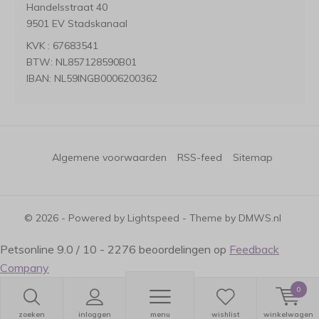
Handelsstraat 40
9501 EV Stadskanaal
KVK : 67683541
BTW: NL857128590B01
IBAN: NL59INGB0006200362
Algemene voorwaarden
RSS-feed
Sitemap
© 2026 - Powered by
Lightspeed
- Theme by
DMWS.nl
Petsonline
9.0
/
10
-
2276
beoordelingen op
Feedback
Company
0
zoeken
inloggen
menu
wishlist
winkelwagen