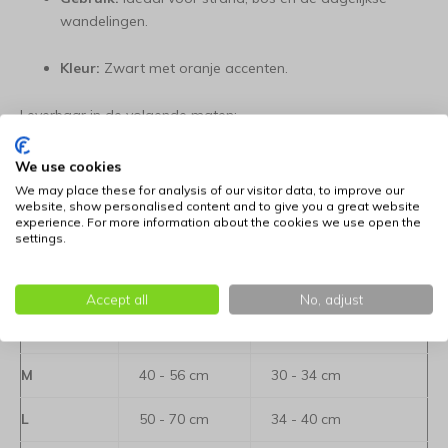
wandelingen.
Kleur:
Zwart met oranje accenten.
Leverbaar in de volgende maten:
Bepaal de juiste maat voor uw hond: klik hier voor
We use cookies
informatie
We may place these for analysis of our visitor data, to improve our
website, show personalised content and to give you a great website
experience. For more information about the cookies we use open the
settings.
Maat
Borstomvang
Nekomvang
XS
28 - 34 cm
23 - 26 cm
Accept all
No, adjust
S
32 - 44 cm
26 - 31 cm
M
40 - 56 cm
30 - 34 cm
L
50 - 70 cm
34 - 40 cm