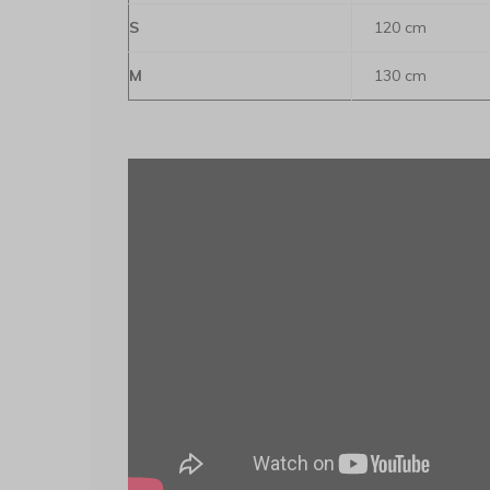
S
120 cm
M
130 cm