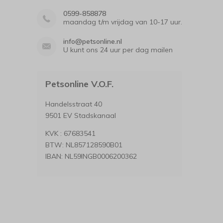
0599-858878
maandag t/m vrijdag van 10-17 uur.
info@petsonline.nl
U kunt ons 24 uur per dag mailen
Petsonline V.O.F.
Handelsstraat 40
9501 EV Stadskanaal
KVK : 67683541
BTW: NL857128590B01
IBAN: NL59INGB0006200362