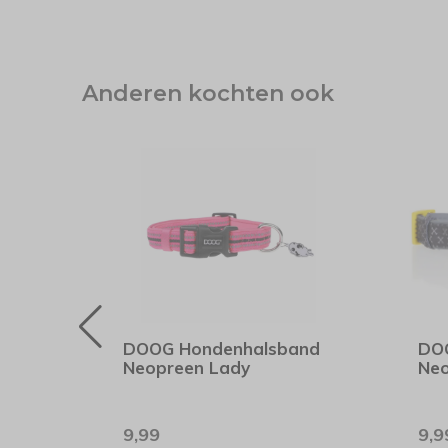
Anderen kochten ook
er
DOOG Hondenhalsband
DO
Neopreen Lady
Neo
9,99
9,9