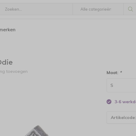
 merken
die
ing toevoegen
Maat:
*
3-6 werk
Artikelcode