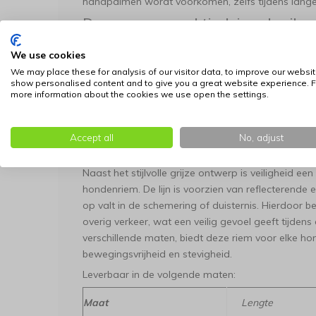
handpalmen wordt voorkomen, zelfs tijdens lange
Duurzaam en praktisch in gebruik
Deze hondenriem van neopreen is niet alleen esthe
We use cookies
zeer functioneel. Het materiaal is van nature lic
We may place these for analysis of our visitor data, to improve our websit
dat de riem niet zwaar wordt als het regent en ze
show personalised content and to give you a great website experience. F
more information about the cookies we use open the settings.
maakt de lijn uiterst onderhoudsvriendelijk en hygi
musketonhaak en de hoogwaardige stiksels zorge
tussen u en uw hond, waarbij duurzaamheid en con
Accept all
No, adjust
Veilig op pad met reflecterende det
Naast het stijlvolle grijze ontwerp is veiligheid e
hondenriem. De lijn is voorzien van reflecterende 
op valt in de schemering of duisternis. Hierdoor b
overig verkeer, wat een veilig gevoel geeft tijden
verschillende maten, biedt deze riem voor elke ho
bewegingsvrijheid en stevigheid.
Leverbaar in de volgende maten:
Maat
Lengte