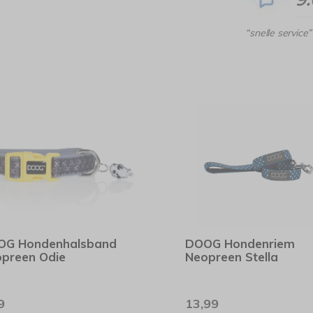
“snelle service”
OG Hondenhalsband
DOOG Hondenriem
preen Odie
Neopreen Stella
9
13,99