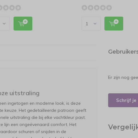
Gebruiker
Er zijn nog ge
oze uitstraling
Schrijf j
een ingetogen en moderne look, is deze
te keuze. Het gedetailleerde patroon geeft
le uitstraling die bij elke vachtkleur past.
e lijn een ongeëvenaard comfort. Het
Vergeli
aardoor schuren of snijden in de