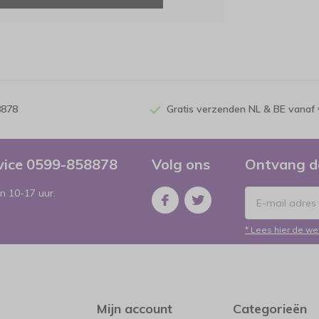
8878
Gratis verzenden NL & BE vanaf 
rvice 0599-858878
Volg ons
Ontvang d
n 10-17 uur.
* Lees hier de we
Mijn account
Categorieën