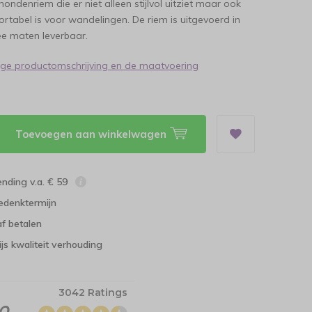
ondenriem die er niet alleen stijlvol uitziet maar ook
rtabel is voor wandelingen. De riem is uitgevoerd in
wee maten leverbaar.
dige productomschrijving en de maatvoering
Toevoegen aan winkelwagen
ending v.a. € 59
edenktermijn
f betalen
ijs kwaliteit verhouding
3042 Ratings
.0