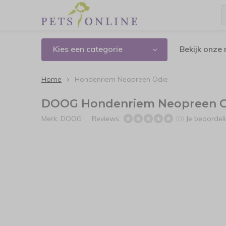
Kies een categorie
Bekijk onze
Home
Hondenriem Neopreen Odie
DOOG Hondenriem Neopreen O
Merk:
DOOG
Reviews:
Je beoordel
(0)