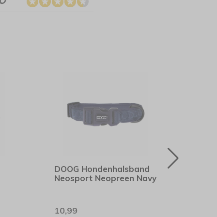
DOOG Hondenhalsband
DOO
Neosport Neopreen Navy
Neop
10,99
9,99