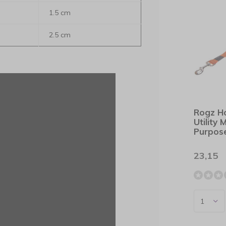
1.5 cm
2.5 cm
Rogz H
Utility M
Purpos
23,15