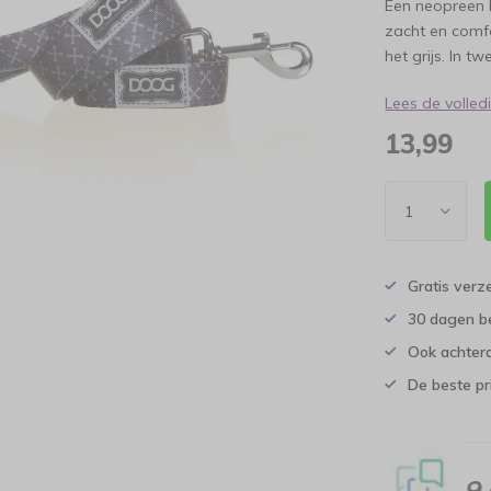
Een neopreen h
zacht en comfo
het grijs. In t
Lees de volle
13,99
Gratis verz
30 dagen b
Ook achtera
De beste pr
9