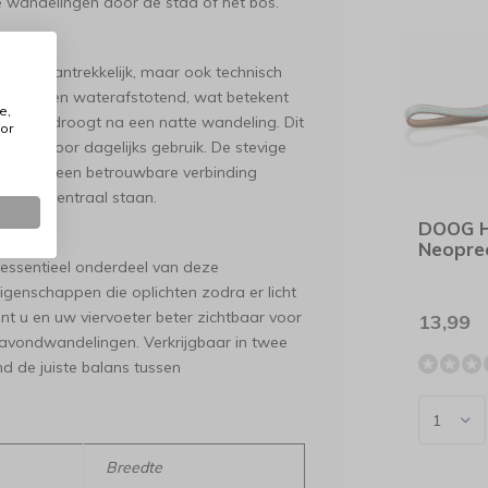
 wandelingen door de stad of het bos.
tisch aantrekkelijk, maar ook technisch
htgewicht en waterafstotend, wat betekent
e,
er snel droogt na een natte wandeling. Dit
or
ënisch voor dagelijks gebruik. De stevige
n voor een betrouwbare verbinding
trole centraal staan.
ails
DOOG H
Neopree
en essentieel onderdeel van deze
eigenschappen die oplichten zodra er licht
ent u en uw viervoeter beter zichtbaar voor
13,99
s avondwandelingen. Verkrijgbaar in twee
nd de juiste balans tussen
Breedte