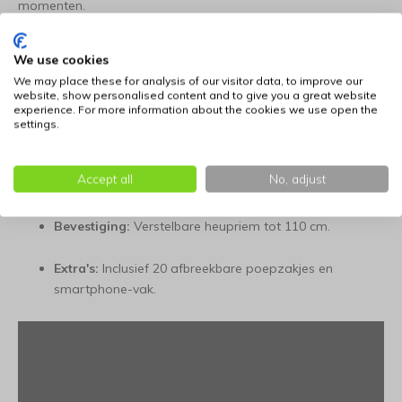
momenten.
Belangrijkste eigenschappen
We use cookies
Design:
Roze en blauwe polkadots (Luna-print).
We may place these for analysis of our visitor data, to improve our
website, show personalised content and to give you a great website
experience. For more information about the cookies we use open the
Formaat:
Ruime Large-uitvoering (20 cm breed x 12 cm
settings.
hoog).
Accept all
No, adjust
Onderhoud:
Uitneembare en wasbare binnenvoering.
Bevestiging:
Verstelbare heupriem tot 110 cm.
Extra's:
Inclusief 20 afbreekbare poepzakjes en
smartphone-vak.