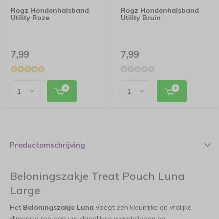
Rogz Hondenhalsband
Rogz Hondenhalsband
Utility Roze
Utility Bruin
7,99
7,99
Productomschrijving
Beloningszakje Treat Pouch Luna
Large
Het
Beloningszakje Luna
voegt een kleurrijke en vrolijke
dimensie toe aan uw dagelijkse wandelingen en