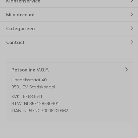
Klantenservice
Mijn account
Categorieën
Contact
Petsonline V.O.F.
Handelsstraat 40
9501 EV Stadskanaal
KVK : 67683541
BTW: NL857128590B01
IBAN: NL59INGB0006200362