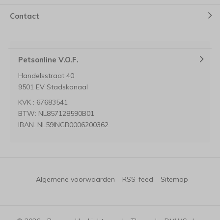
Contact
Petsonline V.O.F.
Handelsstraat 40
9501 EV Stadskanaal
KVK : 67683541
BTW: NL857128590B01
IBAN: NL59INGB0006200362
Algemene voorwaarden
RSS-feed
Sitemap