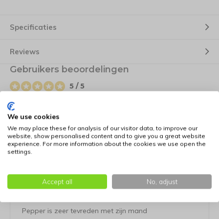
Specificaties
Reviews
Gebruikers beoordelingen
5 / 5
Door
Hanne Warmenhoven
- 14-01-2021 17:41
We use cookies
We may place these for analysis of our visitor data, to improve our
5 / 5
website, show personalised content and to give you a great website
Uitstekende hondenmand, goede kwaliteit en super
experience. For more information about the cookies we use open the
settings.
service! Onze hond is er zeer verguld mee!
Accept all
No, adjust
Door
anja l.
- 21-07-2020 18:21
5 / 5
Pepper is zeer tevreden met zijn mand