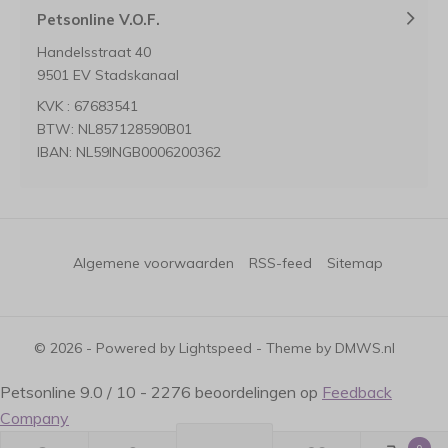
Petsonline V.O.F.
Handelsstraat 40
9501 EV Stadskanaal
KVK : 67683541
BTW: NL857128590B01
IBAN: NL59INGB0006200362
Algemene voorwaarden
RSS-feed
Sitemap
© 2026 - Powered by
Lightspeed
- Theme by
DMWS.nl
Petsonline
9.0
/
10
-
2276
beoordelingen op
Feedback
Company