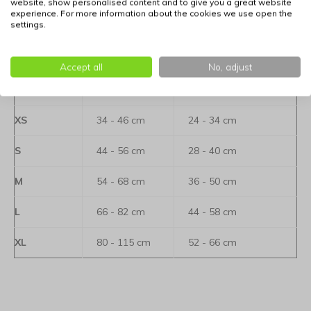
Het hondentuig is leverbaar in de volgende maten:
website, show personalised content and to give you a great website
experience. For more information about the cookies we use open the
settings.
Bepaal de juiste maat voor uw hond: klik hier voor
informatie
Accept all
No, adjust
Maat
Borstomvang
Nekomvang
XS
34 - 46 cm
24 - 34 cm
S
44 - 56 cm
28 - 40 cm
M
54 - 68 cm
36 - 50 cm
L
66 - 82 cm
44 - 58 cm
XL
80 - 115 cm
52 - 66 cm