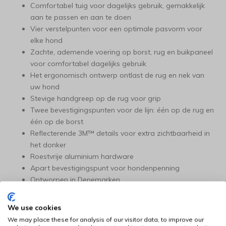
Comfortabel tuig voor dagelijks gebruik, gemakkelijk
aan te passen en aan te doen
Vier verstelpunten voor een optimale pasvorm voor
elke hond
Zachte, ademende voering op borst, rug en buikpaneel
voor comfortabel dagelijks gebruik
Het ergonomisch ontwerp ontlast de rug en nek van
uw hond
Stevige handgreep op de rug voor grip
Twee bevestigingspunten voor de lijn: één op de rug en
één op de borst
Reflecterende 3M™ details voor extra zichtbaarheid in
het donker
Roestvrije aluminium hardware
Apart bevestigingspunt voor hondenpenning
Ontworpen in Denemarken
Kleur: fuchsia.
We use cookies
We may place these for analysis of our visitor data, to improve our