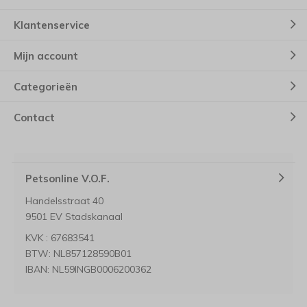
Klantenservice
Mijn account
Categorieën
Contact
Petsonline V.O.F.
Handelsstraat 40
9501 EV Stadskanaal
KVK : 67683541
BTW: NL857128590B01
IBAN: NL59INGB0006200362