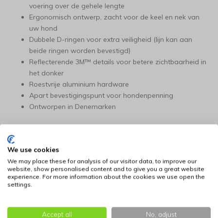
voering over de gehele lengte
Ergonomisch ontwerp, zacht voor de keel en nek van
uw hond
Dubbele D-ringen voor extra veiligheid (lijn kan aan
beide ringen worden bevestigd)
Reflecterende 3M™ details voor betere zichtbaarheid in
het donker
Roestvrije aluminium hardware
Apart bevestigingspunt voor hondenpenning
Ontworpen in Denemarken
Kleur: bruin.
We use cookies
De halsband is leverbaar in de volgende maten:
We may place these for analysis of our visitor data, to improve our
website, show personalised content and to give you a great website
Bepaal de juiste maat voor uw hond: klik hier voor
experience. For more information about the cookies we use open the
settings.
informatie
Maat
Nekomvang
Breedte
Accept all
No, adjust