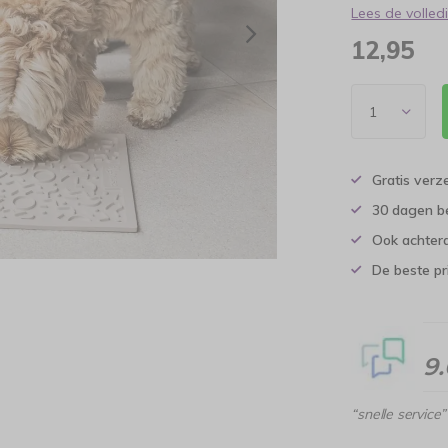
Lees de volle
12,95
Gratis verz
30 dagen b
Ook achtera
De beste pr
9
“snelle service”