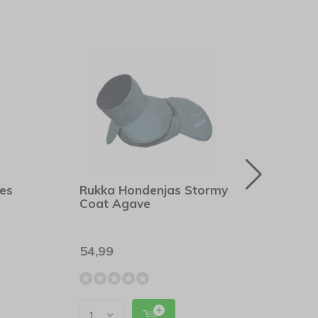
es
Rukka Hondenjas Stormy
Dist
Coat Agave
Feed
54,99
14,9