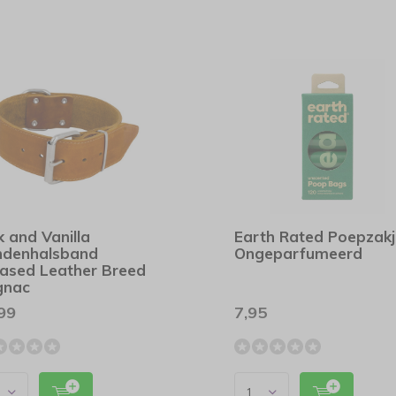
k and Vanilla
Earth Rated Poepzakj
ndenhalsband
Ongeparfumeerd
ased Leather Breed
gnac
99
7,95