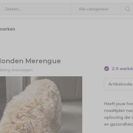
 merken
 Honden Merengue
2-5 werk
deling toevoegen
Artikelcode
Heeft jouw hond
maaltijden naa
oplossing die
en gezondhei