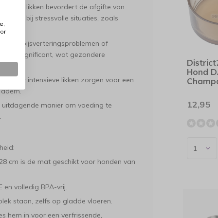
ldelijke likken bevordert de afgifte van
 helpt bij stressvolle situaties, zoals
e,
weer.
or
en tot spijsverteringsproblemen of
tempo significant, wat gezondere
Distric
Hond 
 en het intensieve likken zorgen voor een
Champ
e adem.
12,95
, uitdagende manier om voeding te
.
heid:
28 cm is de mat geschikt voor honden van
n volledig BPA-vrij.
 plek staan, zelfs op gladde vloeren.
es hem in voor een verfrissende,