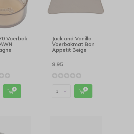
t70 Voerbak
Jack and Vanilla
DAWN
Voerbakmat Bon
agne
Appetit Beige
8,95