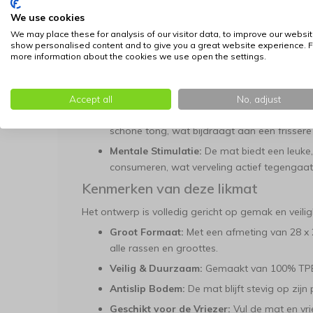
Natuurlijke Stressvermindering:
Het herhaa
We use cookies
endorfine, wat een kalmerend effect heeft. Dit
We may place these for analysis of our visitor data, to improve our websit
angst in de bench, bezoek, autoritten of on
show personalised content and to give you a great website experience. F
more information about the cookies we use open the settings.
Voorkomt Schrokken:
Te snel eten kan leid
overgewicht. Deze likmat vertraagt het eet
eetgewoonten stimuleert.
Accept all
No, adjust
Betere Mondhygiëne:
De textuur van de mat
schone tong, wat bijdraagt aan een frisser
Mentale Stimulatie:
De mat biedt een leuke
consumeren, wat verveling actief tegengaat
Kenmerken van deze likmat
Het ontwerp is volledig gericht op gemak en veilig
Groot Formaat:
Met een afmeting van 28 x 
alle rassen en groottes.
Veilig & Duurzaam:
Gemaakt van 100% TPE e
Antislip Bodem:
De mat blijft stevig op zijn
Geschikt voor de Vriezer:
Vul de mat en vri