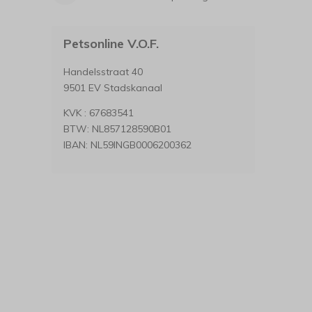
Petsonline V.O.F.
Handelsstraat 40
9501 EV Stadskanaal
KVK : 67683541
BTW: NL857128590B01
IBAN: NL59INGB0006200362