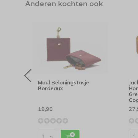
Anderen kochten ook
and
Maul Beloningstasje
Jac
Bordeaux
Ho
Gre
Co
19,90
27,