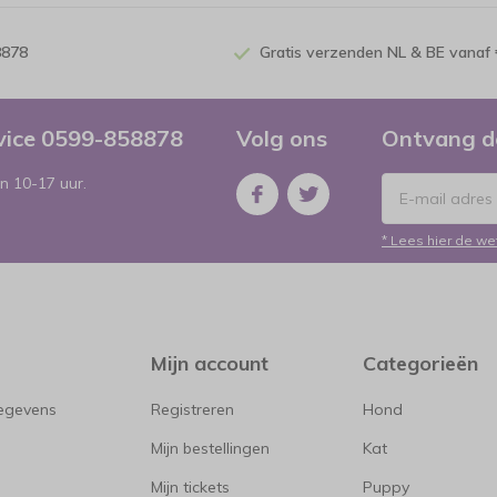
8878
Gratis verzenden NL & BE vanaf 
rvice 0599-858878
Volg ons
Ontvang d
n 10-17 uur.
* Lees hier de we
Mijn account
Categorieën
gegevens
Registreren
Hond
Mijn bestellingen
Kat
Mijn tickets
Puppy