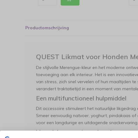
Productomschrijving
QUEST Likmat voor Honden M
De stijlvolle Merengue-kleur en het moderne ont
toevoeging aan elk interieur. Het is een innovatie
van stress, zich snel vervelen of hun maaltijden t
verandert traktatietijd in een moment van menta
Een multifunctioneel hulpmiddel
Dit accessoire stimuleert het natuurlijke likgedra
Smeer eenvoudig natvoer, yoghurt, pindakaas of 
voor een langdurige en uitdagende snackervaring
Voordelen voor jouw hond