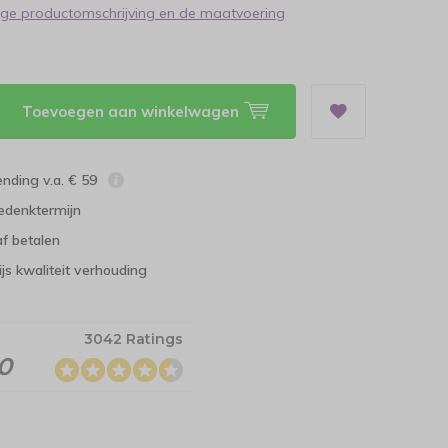
dige productomschrijving en de maatvoering
Toevoegen aan winkelwagen
ending v.a. € 59
edenktermijn
f betalen
ijs kwaliteit verhouding
3042 Ratings
.0