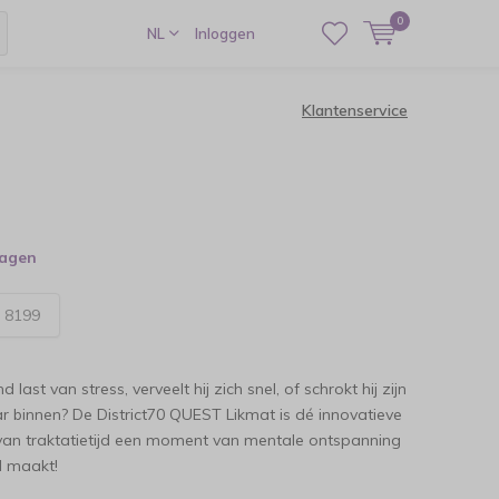
0
NL
Inloggen
Klantenservice
dagen
:
8199
 last van stress, verveelt hij zich snel, of schrokt hij zijn
r binnen? De District70 QUEST Likmat is dé innovatieve
 van traktatietijd een moment van mentale ontspanning
d maakt!