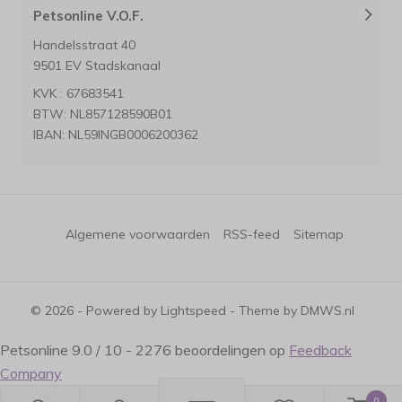
Petsonline V.O.F.
Handelsstraat 40
9501 EV Stadskanaal
KVK : 67683541
BTW: NL857128590B01
IBAN: NL59INGB0006200362
Algemene voorwaarden
RSS-feed
Sitemap
© 2026 - Powered by
Lightspeed
- Theme by
DMWS.nl
Petsonline
9.0
/
10
-
2276
beoordelingen op
Feedback
Company
0