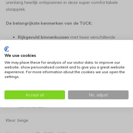
urenlang heerlijk ontspannen in deze super comfortabele
slaapplek.
De belangrijkste kenmerken van de TUCK:
Rijkgevuld binnenkussen
met twee verschillende
designs voor optimaal comfort.
We use cookies
Gemaakt van zachte corduroy stof met een
warme
We may place these for analysis of our visitor data, to improve our
uitstraling
.
website, show personalised content and to give you a great website
experience. For more information about the cookies we use open the
settings.
Volledig machine wasbaar op 30 graden
, wat zorgt
voor moeiteloos onderhoud en hygiëne.
Accept all
No, adjust
Veelzijdig:
Geschikt voor grotere kattenrassen en zelfs
kleine honden.
Kleur: beige.