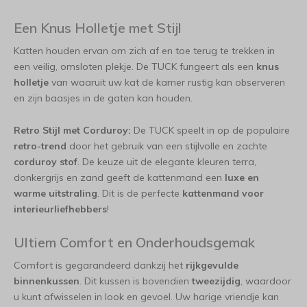
Een Knus Holletje met Stijl
Katten houden ervan om zich af en toe terug te trekken in
een veilig, omsloten plekje. De TUCK fungeert als een
knus
holletje
van waaruit uw kat de kamer rustig kan observeren
en zijn baasjes in de gaten kan houden.
Retro Stijl met Corduroy:
De TUCK speelt in op de populaire
retro-trend
door het gebruik van een stijlvolle en zachte
corduroy stof
. De keuze uit de elegante kleuren terra,
donkergrijs en zand geeft de kattenmand een
luxe en
warme uitstraling
. Dit is de perfecte
kattenmand voor
interieurliefhebbers
!
Ultiem Comfort en Onderhoudsgemak
Comfort is gegarandeerd dankzij het
rijkgevulde
binnenkussen
. Dit kussen is bovendien
tweezijdig
, waardoor
u kunt afwisselen in look en gevoel. Uw harige vriendje kan