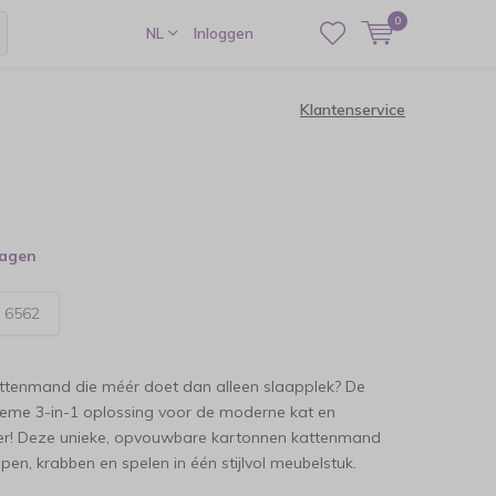
0
NL
Inloggen
Klantenservice
dagen
:
6562
attenmand die méér doet dan alleen slaapplek? De
ieme 3-in-1 oplossing voor de moderne kat en
ber! Deze unieke, opvouwbare kartonnen kattenmand
pen, krabben en spelen in één stijlvol meubelstuk.