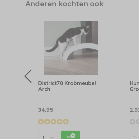
Anderen kochten ook
n
District70 Krabmeubel
Hun
Green
Arch
Gr
34,95
2.9