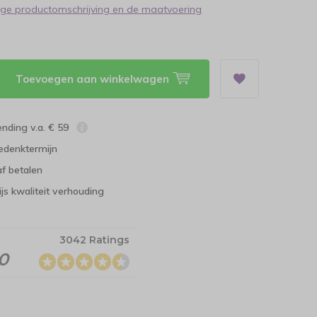
dige productomschrijving en de maatvoering
Toevoegen aan winkelwagen
ending v.a. € 59
edenktermijn
f betalen
ijs kwaliteit verhouding
3042 Ratings
.0