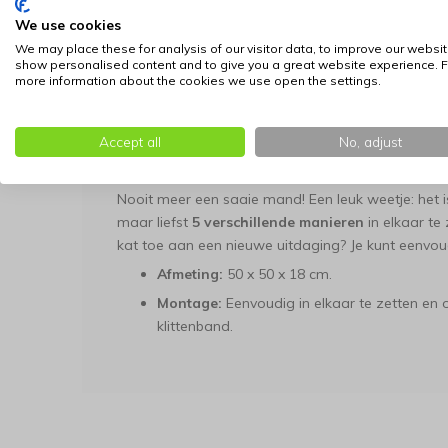
krullen
tijdens het slapen. De geborgen vorm
We use cookies
Krabmeubel / Krabspeelgoed:
De wanden z
We may place these for analysis of our visitor data, to improve our websit
perfect voor het onderhouden van de nagel
show personalised content and to give you a great website experience. F
more information about the cookies we use open the settings.
Interactief Spel:
Het bijgeleverde balletje, 
behendigheid. Jouw kat wordt gestimuleerd 
duwen en erachter aan te jagen.
Accept all
No, adjust
Altijd Nieuw: 5 Veranderbare Vorm
Nooit meer een saaie mand! Een leuk weetje: het 
maar liefst
5 verschillende manieren
in elkaar te 
kat toe aan een nieuwe uitdaging? Je kunt eenvou
Afmeting:
5
0 x 50 x 18
cm.
Montage:
Eenvoudig in elkaar te zetten en 
klittenband.