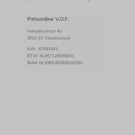
Petsonline V.O.F.
Handelsstraat 40
9501 EV Stadskanaal
KVK : 67683541
BTW: NL857128590B01
IBAN: NL59INGB0006200362