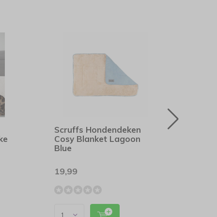
Scruffs Hondendeken
Pupp
ke
Cosy Blanket Lagoon
Harn
Blue
19,99
22,4