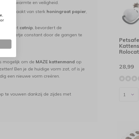
 biedt warmte en veiligheid.
ijn gemaakt van sterk
honingraat papier
,
e,
s.
or
gevuld met
catnip
, bevordert de
het balletje constant door de gangen te
Petsaf
Katten
en
Roloca
is mogelijk om de
MAZE kattenmand
op
28,99
zetten! Ben je de huidige vorm zat, of is je
dig een nieuwe vorm creëren.
op te vouwen dankzij de zijdes met