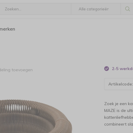
 merken
2-5 werk
deling toevoegen
Artikelcode
Zoek je een k
MAZE is de ult
kattenliefheb
combineert sla