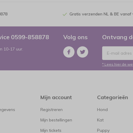
8878
Gratis verzenden NL & BE vanaf 
rvice 0599-858878
Volg ons
Ontvang d
n 10-17 uur.
* Lees hier de we
Mijn account
Categorieën
gegevens
Registreren
Hond
Mijn bestellingen
Kat
Mijn tickets
Puppy