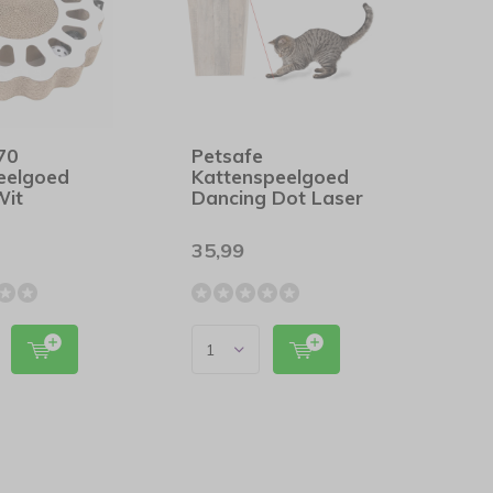
t70
Petsafe
eelgoed
Kattenspeelgoed
Wit
Dancing Dot Laser
35,99