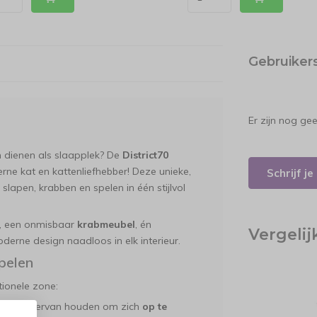
Gebruiker
Er zijn nog ge
 dienen als slaapplek? De
District70
rne kat en kattenliefhebber! Deze unieke,
Schrijf j
lapen, krabben en spelen in één stijlvol
, een onmisbaar
krabmeubel
, én
Vergeli
derne design naadloos in elk interieur.
pelen
tionele zone:
tten die ervan houden om zich
op te