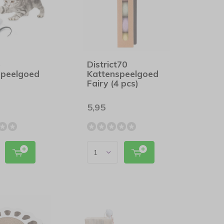
e
District70
speelgoed
Kattenspeelgoed
t
Fairy (4 pcs)
5,95