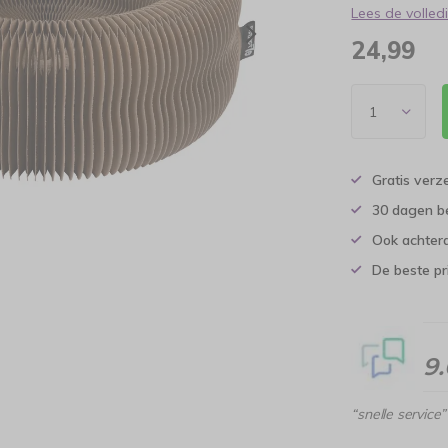
Lees de volle
24,99
Gratis verz
30 dagen b
Ook achtera
De beste pr
9
“snelle service”