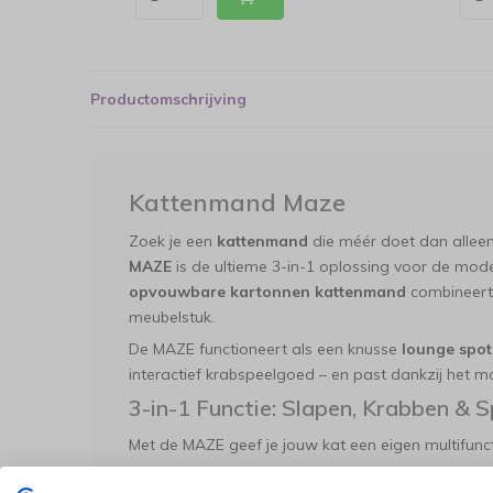
Productomschrijving
Kattenmand Maze
Zoek je een
kattenmand
die méér doet dan alleen
MAZE
is de ultieme 3-in-1 oplossing voor de mode
opvouwbare kartonnen kattenmand
combineert s
meubelstuk.
De MAZE functioneert als een knusse
lounge spot
interactief krabspeelgoed – en past dankzij het mo
3-in-1 Functie: Slapen, Krabben & S
Met de MAZE geef je jouw kat een eigen multifunc
Lounge Spot / Kattenmand:
Ideaal voor ka