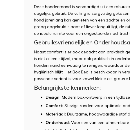
Deze hondenmand is vervaardigd uit een robuuste 
dagelijks gebruik. De vulling is zorgvuldig gekoz
hond jarenlang kan genieten van een zachte en o
graag opgekruld slaapt of liever languit ligt, de
de ideale ruimte voor een ongestoorde nachtrust 
Gebruiksvriendelijk en Onderhouds
Naast comfort is er ook gedacht aan praktisch g
is niet alleen stijlvol, maar ook praktisch in ond
hondenmand eenvoudig te reinigen, waardoor de sl
hygiënisch blijft. Het Box Bed is beschikbaar in v
passende variant is voor zowel kleine als grotere
Belangrijkste kenmerken:
Design:
Modern box-ontwerp in een tijdloze
Comfort:
Stevige randen voor optimale ond
Materiaal:
Duurzame, hoogwaardige stof die
Onderhoud:
Voorzien van een afneembare