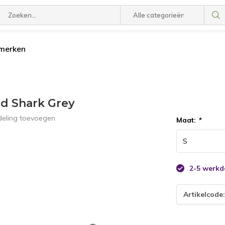
 merken
d Shark Grey
deling toevoegen
Maat:
*
2-5 werk
Artikelcode