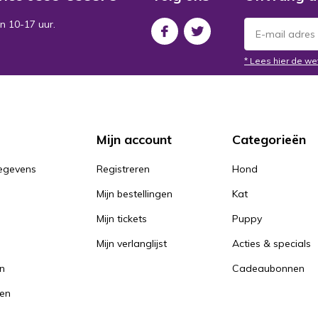
n 10-17 uur.
* Lees hier de we
Mijn account
Categorieën
gegevens
Registreren
Hond
Mijn bestellingen
Kat
Mijn tickets
Puppy
Mijn verlanglijst
Acties & specials
en
Cadeaubonnen
en