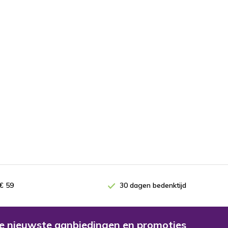
€ 59
30 dagen bedenktijd
e nieuwste aanbiedingen en promoties