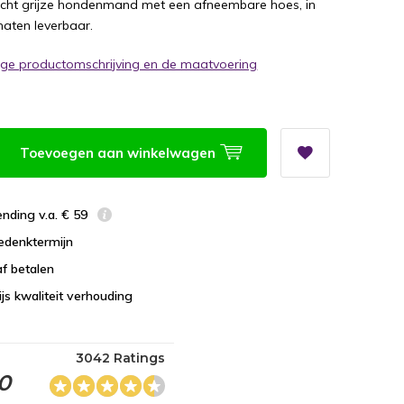
licht grijze hondenmand met een afneembare hoes, in
maten leverbaar.
dige productomschrijving en de maatvoering
Toevoegen aan winkelwagen
ending v.a. € 59
edenktermijn
f betalen
ijs kwaliteit verhouding
3042 Ratings
.0