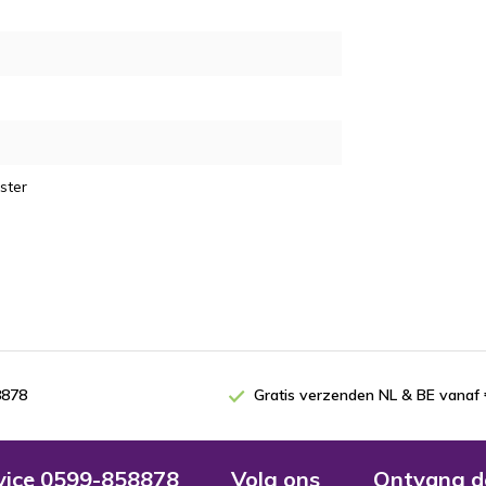
e
ster
8878
Gratis verzenden NL & BE vanaf 
rvice 0599-858878
Volg ons
Ontvang d