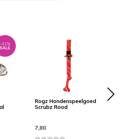
-41%
SALE
Rogz Hondenspeelgoed
DOOG
al
Scrubz Rood
Grijs
7,80
69,9