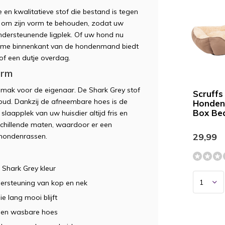
en kwalitatieve stof die bestand is tegen
en om zijn vorm te behouden, zodat uw
ndersteunende ligplek. Of uw hond nu
 ruime binnenkant van de hondenmand biedt
of een dutje overdag.
arm
emak voor de eigenaar. De Shark Grey stof
Scruffs
erhoud. Dankzij de afneembare hoes is de
Honden
Box Be
aapplek van uw huisdier altijd fris en
erschillende maten, waardoor er een
29,99
 hondenrassen.
 Shark Grey kleur
ersteuning van kop en nek
 lang mooi blijft
 en wasbare hoes