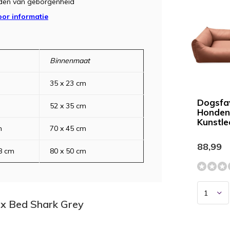
den van geborgenheid
oor informatie
Binnenmaat
35 x 23 cm
Dogsfa
52 x 35 cm
Honde
Kunstl
m
70 x 45 cm
88,99
8 cm
80 x 50 cm
ox Bed Shark Grey