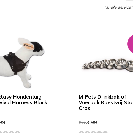
“snelle service”
tasy Hondentuig
M-Pets Drinkbak of
vival Harness Black
Voerbak Roestvrij Sta
Crox
99
3,99
6,73