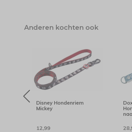
Anderen kochten ook
oed
Disney Hondenriem
Dox
Mickey
Hon
naa
12,99
28,