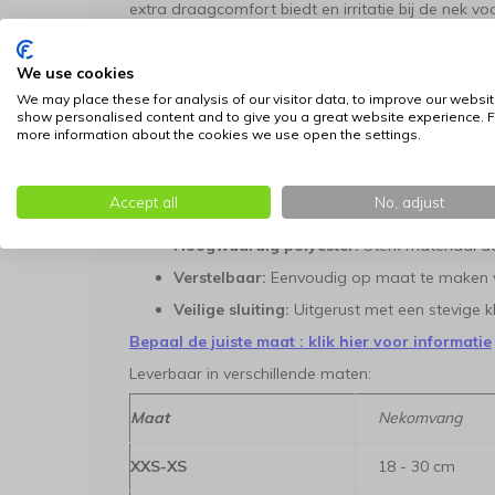
extra draagcomfort biedt en irritatie bij de nek vo
ontwerp sluit de halsband altijd perfect aan op 
Stijlvol in het park
We use cookies
We may place these for analysis of our visitor data, to improve our websit
Met dit opvallende ontwerp loopt je hond er niet a
show personalised content and to give you a great website experience. F
optimale bewegingsvrijheid. Het is de ideale keuz
more information about the cookies we use open the settings.
van functionaliteit en een unieke uitstraling. Ma
met dit kwalitatieve accessoire.
Accept all
No, adjust
Zachte voering:
Voorzien van een rode binn
Hoogwaardig polyester:
Sterk materiaal dat
Verstelbaar:
Eenvoudig op maat te maken v
Veilige sluiting:
Uitgerust met een stevige kli
Bepaal de juiste maat : klik hier voor informatie
Leverbaar in verschillende maten:
Maat
Nekomvang
XXS-XS
18 - 30 cm