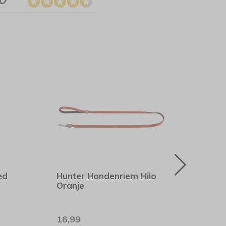
ed
Hunter Hondenriem Hilo
4Laz
Oranje
Hond
Grijs
16,99
39,9