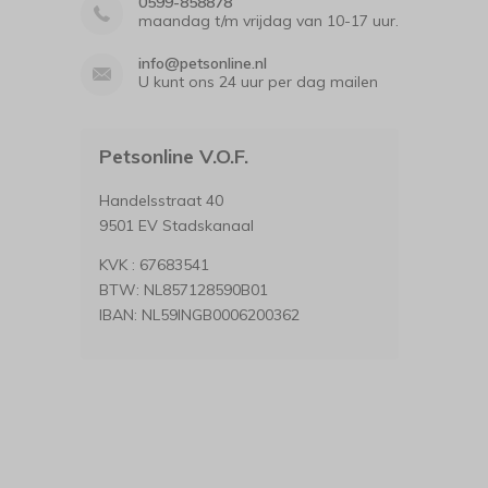
0599-858878
maandag t/m vrijdag van 10-17 uur.
info@petsonline.nl
U kunt ons 24 uur per dag mailen
Petsonline V.O.F.
Handelsstraat 40
9501 EV Stadskanaal
KVK : 67683541
BTW: NL857128590B01
IBAN: NL59INGB0006200362