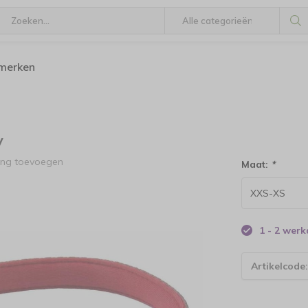
 merken
y
ing toevoegen
Maat:
*
1 - 2 wer
Artikelcode