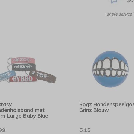
“snelle service”
tasy
Rogz Hondenspeelgo
denhalsband met
Grinz Blauw
m Large Baby Blue
99
5,15