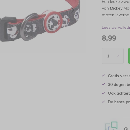
Een leuke zwa
van Mickey Mou
maten leverba
Lees de volle
8,99
Gratis verz
30 dagen b
Ook achtera
De beste pr
9