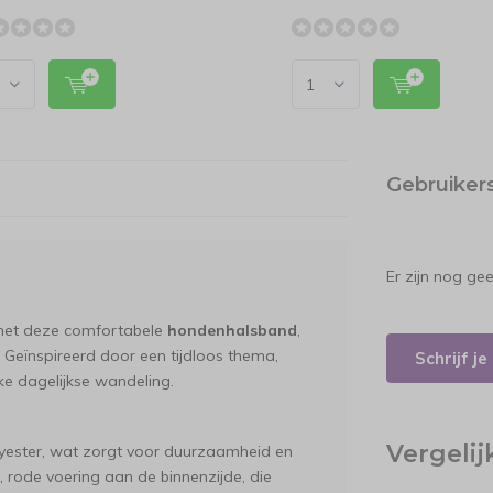
Gebruiker
Er zijn nog ge
ng met deze comfortabele
hondenhalsband
,
 Geïnspireerd door een tijdloos thema,
Schrijf j
ke dagelijkse wandeling.
Vergeli
yester, wat zorgt voor duurzaamheid en
e, rode voering aan de binnenzijde, die