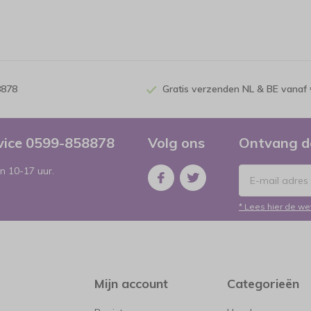
8878
Gratis verzenden NL & BE vanaf 
rvice 0599-858878
Volg ons
Ontvang d
n 10-17 uur.
* Lees hier de we
Mijn account
Categorieën