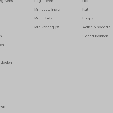
gegevens
Registreren
Hond
Mijn bestellingen
Kat
Mijn tickets
Puppy
Mijn verlanglijst
Acties & specials
en
Cadeaubonnen
en
 doelen
ren