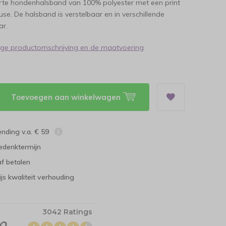
rte hondenhalsband van 100% polyester met een print
se. De halsband is verstelbaar en in verschillende
ar.
dige productomschrijving en de maatvoering
Toevoegen aan winkelwagen
ending v.a. € 59
edenktermijn
f betalen
ijs kwaliteit verhouding
3042 Ratings
.0