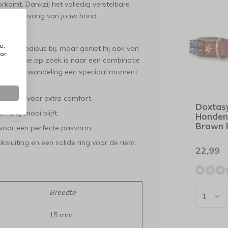
orkomt. Dankzij het volledig verstelbare
de halsomvang van jouw hond.
e,
lleen modieus bij, maar geniet hij ook van
or
e voor wie op zoek is naar een combinatie
ak van elke wandeling een speciaal moment
enzijde voor extra comfort.
Doxtas
 lang mooi blijft.
Honden
Brown 
oor een perfecte pasvorm.
ksluiting en een solide ring voor de riem.
22,99
Breedte
15 mm