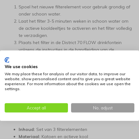
Spoel het nieuwe filterelement voor gebruik grondig af
onder schoon water.
Laat het filter 3-5 minuten weken in schoon water om
de actieve kooldeeltjes te activeren en het filter volledig
te verzadigen.
Plaats het filter in de District 70 FLOW drinkfontein
volgens de instructies in de handleiding van de
drinkfontein.
We use cookies
Vervangingsinterval:
We may place these for analysis of our visitor data, to improve our
website, show personalised content and to give you a great website
experience. For more information about the cookies we use open the
Voor optimale filtratieresultaten en het behoud van de
settings.
waterkwaliteit, raden we aan om de filterelementen elke 30-
45 dagen te vervangen.
Accept all
No, adjust
Productkenmerken:
Inhoud:
Set van 3 filterelementen
Materiaal:
Katoen en actieve kool