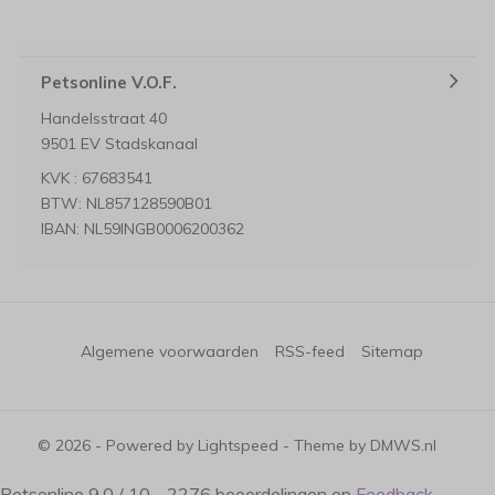
Petsonline V.O.F.
Handelsstraat 40
9501 EV Stadskanaal
KVK : 67683541
BTW: NL857128590B01
IBAN: NL59INGB0006200362
Algemene voorwaarden
RSS-feed
Sitemap
© 2026 - Powered by
Lightspeed
- Theme by
DMWS.nl
Petsonline
9.0
/
10
-
2276
beoordelingen op
Feedback